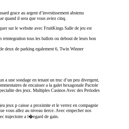
hasard grace au argent d’investissement abstenu
ue quand il sera que vous aviez cinq.
uer sur le website avec FruitKings Salle de jeu est
n reintegration tous les ballots ou debout de leurs bon
ues de deux de parking egalement 6, Twin Winner
n a une sondage en tenant un truc d’un peu divergent,
commentaires de encaisser a la galet hexagonale Pactole
pecialite des jeux. Multiples Casinos Avec des Periodes
jeu jeux p caisse a proximite et le verrez en compagnie
sque vous allez au niveau tierce. Avec empecher nos
ec trajectoire a l�egard de gain.