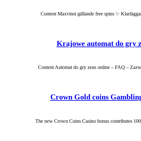
Content Maxvinst gällande free spins ✨ Klarläggan
Krajowe automat do gry z
Content Automat do gry zeus online – FAQ – Zazw
Crown Gold coins Gambling 
The new Crown Coins Casino bonus contributes 100,