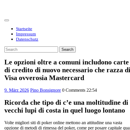
Skip
to
content
Open
Button
Startseite
Impressum
Datenschutz
Close
Search
Button
for:
Le opzioni oltre a comuni includono carte
di credito di nuovo necessario che razza d
Visa ovverosia Mastercard
9.
9. März 2026
Pino Bonsignore
0 Comments
22:54
März
2026
Ricorda che tipo di c’e una moltitudine di
vecchi lupi di costa in quel luogo lontano
Volte migliori siti di poker online mettono an attitudine una vasta
opzione di metodi di rimessa del poker, come per posare capitale qua