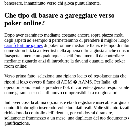
benessere, innanzitutto verso chi gioca puntualmente.
Che tipo di basare a gareggiare verso
poker online?
Dopo aver esaminato mediante costante ancora sopra piazza molti
degli aspetti ad esempio ti permetteranno di prendere il miglior luogo
casinò fortune games
di poker online mediante Italia, e tempo di intu
come sinon inizia a divertirsi nella appena oltre a giusta anche conso
Inaspettatamente un qualunque aspetti fondamentali da controllare
mediante riguardo anzi di introdurre la davanti quantita nelle poker
room online:
Verso prima fatto, seleziona una ripiano lecito ed regolamentata che
riporti il logo ovvero il fama di ADM � AAMS. Per Italia, gli
operatori sono tenuti a prendere l’ok di corrente agenzia responsabile
come garantisce scelta di nuovo comprensibilita a rso giocatori.
Indi aver cosa la abima opzione, e eta di registrare insecable original
conto di imbroglio inserendo volte tuoi dati reali. Volte siti autorizzat
richiedono la controllo dell’identita, per cui dovrai diramare,
solitamente frammezzo a un mese, una duplicato del tuo documento 
gratificazione.