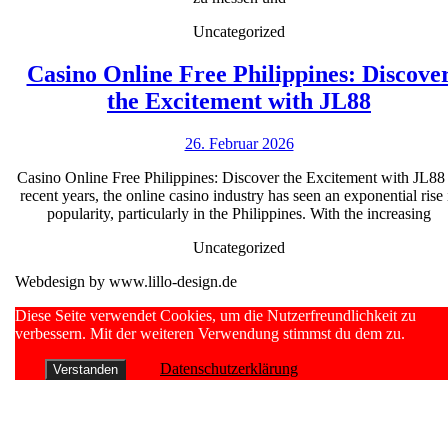
Casino
2026
Uncategorized
Casino Online Free Philippines: Discove
Casino
the Excitement with JL88
Online
26.
26. Februar 2026
Free
Februar
Philipp
Casino Online Free Philippines: Discover the Excitement with JL88
2026
recent years, the online casino industry has seen an exponential rise 
Discov
popularity, particularly in the Philippines. With the increasing
the
Uncategorized
Excite
Webdesign by www.lillo-design.de
with
JL88
Scroll
Diese Seite verwendet Cookies, um die Nutzerfreundlichkeit zu
Up
verbessern. Mit der weiteren Verwendung stimmst du dem zu.
Datenschutzerklärung
Verstanden