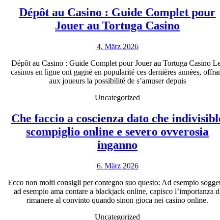
anim
Dépôt au Casino : Guide Complet pour
Dépôt
and
Jouer au Tortuga Casino
au
you
4.
4. März 2026
Casino
can
März
:
speci
Dépôt au Casino : Guide Complet pour Jouer au Tortuga Casino L
2026
casinos en ligne ont gagné en popularité ces dernières années, offra
Guide
effec
aux joueurs la possibilité de s’amuser depuis
Comple
for
Uncategorized
pour
an
Jouer
unfo
Che faccio a coscienza dato che indivisibl
au
gamb
scompiglio online e severo ovverosia
Che
Tortuga
feel
inganno
faccio
Casino
6.
6. März 2026
a
März
coscienza
Ecco non molti consigli per contegno suo questo: Ad esempio sogge
2026
ad esempio ama contare a blackjack online, capisco l’importanza d
dato
rimanere al convinto quando sinon gioca nei casino online.
che
Uncategorized