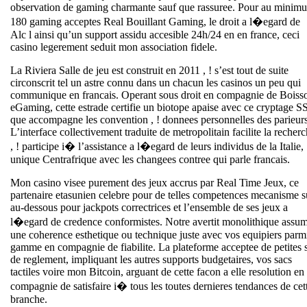
observation de gaming charmante sauf que rassuree. Pour au minim
180 gaming acceptes Real Bouillant Gaming, le droit a l�egard de
Alc l ainsi qu’un support assidu accesible 24h/24 en en france, ceci
casino legerement seduit mon association fidele.
La Riviera Salle de jeu est construit en 2011 , ! s’est tout de suite
circonscrit tel un astre connu dans un chacun les casinos un peu qui
communique en francais. Operant sous droit en compagnie de Boiss
eGaming, cette estrade certifie un biotope apaise avec ce cryptage S
que accompagne les convention , ! donnees personnelles des parieurs
L’interface collectivement traduite de metropolitain facilite la recher
, ! participe i� l’assistance a l�egard de leurs individus de la Italie,
unique Centrafrique avec les changees contree qui parle francais.
Mon casino visee purement des jeux accrus par Real Time Jeux, ce
partenaire etasunien celebre pour de telles competences mecanisme s
au-dessous pour jackpots correctrices et l’ensemble de ses jeux a
l�egard de credence conformistes. Notre avertit monolithique assu
une coherence esthetique ou technique juste avec vos equipiers parm
gamme en compagnie de fiabilite. La plateforme acceptee de petites 
de reglement, impliquant les autres supports budgetaires, vos sacs
tactiles voire mon Bitcoin, arguant de cette facon a elle resolution en
compagnie de satisfaire i� tous les toutes dernieres tendances de cet
branche.