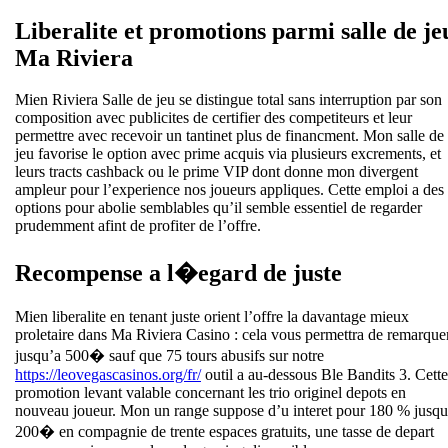
Liberalite et promotions parmi salle de je
Ma Riviera
Mien Riviera Salle de jeu se distingue total sans interruption par son
composition avec publicites de certifier des competiteurs et leur
permettre avec recevoir un tantinet plus de financment. Mon salle de
jeu favorise le option avec prime acquis via plusieurs excrements, et
leurs tracts cashback ou le prime VIP dont donne mon divergent
ampleur pour l’experience nos joueurs appliques. Cette emploi a des
options pour abolie semblables qu’il semble essentiel de regarder
prudemment afint de profiter de l’offre.
Recompense a l�egard de juste
Mien liberalite en tenant juste orient l’offre la davantage mieux
proletaire dans Ma Riviera Casino : cela vous permettra de remarque
jusqu’a 500� sauf que 75 tours abusifs sur notre
https://leovegascasinos.org/fr/
outil a au-dessous Ble Bandits 3. Cette
promotion levant valable concernant les trio originel depots en
nouveau joueur. Mon un range suppose d’u interet pour 180 % jusqu
200� en compagnie de trente espaces gratuits, une tasse de depart