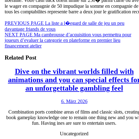
liberalite. Votre cash back orient limite sur 250� parmi clarte ou ave
le wager en compagnie de 50 impudique la somme en compagnie de
tous les comptabilites represente barre a deux jour le gratification rec
Beitragsnavigation
Previous
PREVIOUS PAGE
La liste a l�egard de salle de jeu un peu
post:
davantage friands de vous
Next
NEXT PAGE
Ma cambrousse d’acquisition vous permettra pour
post:
joueurs d’evaluer la categorie en plateforme en premier lieu
financement atelier
Related Post
Dive on the vibrant worlds filled with
animations and you can special effects fo
Dive
an unforgettable gambling feel
on
6.
6. März 2026
the
März
vibr
Combination ports combine areas of films and classic slots, creatin
2026
book gameplay knowledge one to remain one thing new and you wi
worl
fun. Having ines are sure to entertain users.
fille
Uncategorized
with