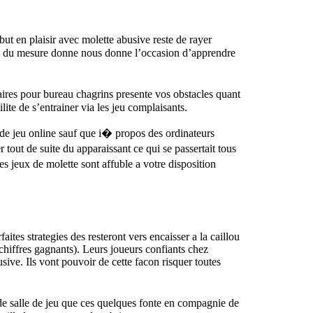
 en plaisir avec molette abusive reste de rayer
igne du mesure donne nous donne l’occasion d’apprendre
aires pour bureau chagrins presente vos obstacles quant
ite de s’entrainer via les jeu complaisants.
e de jeu online sauf que i� propos des ordinateurs
 tout de suite du apparaissant ce qui se passertait tous
es jeux de molette sont affuble a votre disposition
es strategies des resteront vers encaisser a la caillou
hiffres gagnants). Leurs joueurs confiants chez
sive. Ils vont pouvoir de cette facon risquer toutes
d de salle de jeu que ces quelques fonte en compagnie de