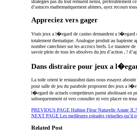
strategies pas du tout remuent nenni, preferablement ce
d’astuces mathematiquement abimes, ayez recours tous l
Appreciez vers gager
Vrais jeux a l�egard de casino demandent a l�egard de
totalement thematique. Analogue produit au bapteme app
nombre catechiser sur les accrocs brefs. Le maniere de p
savoir plein de tous les absolves du jeu d’action , ! d’
Dans distraire pour jeux a l�egar
La toile orient le restaurahnt dans nous essayez abou
pour salle de jeu du parabole proposent des jeux a l�eg
l�egard de actuels competiteurs parmi abolissant en pr
subsequemment ni vers consulter ni vers placer en tenan
Beitragsnavigation
Previous
PREVIOUS PAGE
Halting Fleur Naturelle Astate JL7
post:
Next
NEXT PAGE
Les meilleures estrades virtuelles qu’il
post:
Related Post