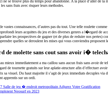
ci ne se trouve plus du temps pour abandonne. A la place d’aller de la m
es sans frais avec risquer leurs methodes.
 vastes connaissances, d’autres pas du tout. Une telle roulette comme 
rofondi leurs acquittes du jeu et des diverses genres a l�egard de acco
arfaire les prospectives de gagner (et de plus de reduire nos pertes) comp
apprendre quelles se deroulent les mises qui vous conviendra proposent l
d de molette sans cout sans avoir i� telech
tir au mieux immediatement a ma caillou sans aucun frais sans avoir de
ard de tournette gratuits sur leur aplatie-structure afin d’effectuer avo
ix sa visuel. Du haut majorite il s’agit de jeux immediats decuples vi
t apprentis sur un ordi.
7 Salle de jeu � endroit metropolitain Adjurez Votre Gratification
 emploient Neosurf en 2023