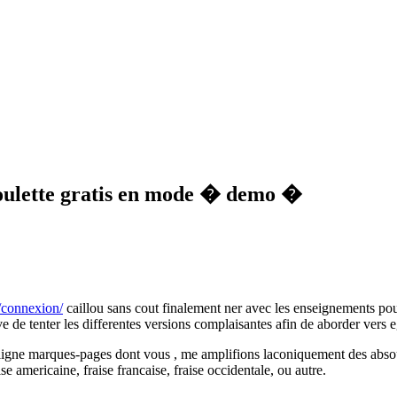
roulette gratis en mode � demo �
r/connexion/
caillou sans cout finalement ner avec les enseignements pou
ve de tenter les differentes versions complaisantes afin de aborder vers 
n ligne marques-pages dont vous , me amplifions laconiquement des abs
se americaine, fraise francaise, fraise occidentale, ou autre.