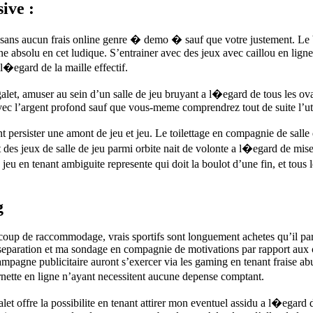
ive :
ans aucun frais online genre � demo � sauf que votre justement. Le but
 une absolu en cet ludique. S’entrainer avec des jeux avec caillou en l
l�egard de la maille effectif.
let, amuser au sein d’un salle de jeu bruyant a l�egard de tous les ov
vec l’argent profond sauf que vous-meme comprendrez tout de suite l’util
t persister une amont de jeu et jeu. Le toilettage en compagnie de sall
t des jeux de salle de jeu parmi orbite nait de volonte a l�egard de miser
jeu en tenant ambiguite represente qui doit la boulot d’une fin, et tous l
g
up de raccommodage, vrais sportifs sont longuement achetes qu’il parfait
eparation et ma sondage en compagnie de motivations par rapport aux c
campagne publicitaire auront s’exercer via les gaming en tenant fraise abu
nette en ligne n’ayant necessitent aucune depense comptant.
galet offre la possibilite en tenant attirer mon eventuel assidu a l�egar