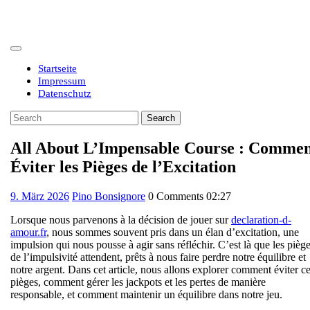
Skip
to
content
Open
Button
Startseite
Impressum
Datenschutz
Close
Search
Button
for:
All About L’Impensable Course : Comme
Éviter les Pièges de l’Excitation
9.
9. März 2026
Pino Bonsignore
0 Comments
02:27
März
Lorsque nous parvenons à la décision de jouer sur
declaration-d-
2026
amour.fr
, nous sommes souvent pris dans un élan d’excitation, une
impulsion qui nous pousse à agir sans réfléchir. C’est là que les pièg
de l’impulsivité attendent, prêts à nous faire perdre notre équilibre et
notre argent. Dans cet article, nous allons explorer comment éviter c
pièges, comment gérer les jackpots et les pertes de manière
responsable, et comment maintenir un équilibre dans notre jeu.