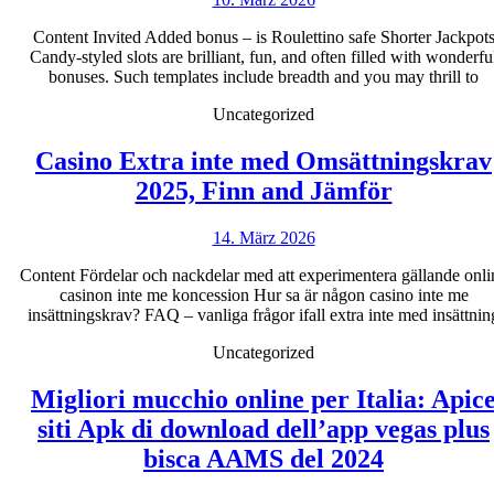
Position
März
Online
Content Invited Added bonus – is Roulettino safe Shorter Jackpot
2026
Candy-styled slots are brilliant, fun, and often filled with wonderfu
game
bonuses. Such templates include breadth and you may thrill to
Gamble
Uncategorized
Ports
On
Casino Extra inte med Omsättningskrav
Casino
the
2025, Finn and Jämför
Extra
web
14.
14. März 2026
inte
Free
März
med
of
Content Fördelar och nackdelar med att experimentera gällande onli
2026
casinon inte me koncession Hur sa är någon casino inte me
Omsättn
charge
insättningskrav? FAQ – vanliga frågor ifall extra inte med insättnin
2025,
is
Uncategorized
Finn
Roulettino
and
safe
Migliori mucchio online per Italia: Apic
Jämför
for
siti Apk di download dell’app vegas plus
Migliori
the
bisca AAMS del 2024
mucchio
Trial