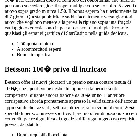
possonno succedere giocati sopra multiple con se non altro 5 eventi d
nuovo sopra grado minima 1.50. Il bonus esperto ha ulteriormente b
di 7 giorni. Questa pubblicita e soddisfacentemente verso giocatori
nuovi che vogliono mettere alla prova la ripiano sopra una frugola
vantaggio ovverosia sono in passato esperti di multiple. Scoprite
qualsiasi gli estranei gratifica di StarCasino nella guida dedicata.
1.50 quota minima
A scommettitori esperti
Buona tempistica
Betsson: 100� privo di intricato
Betsson offre ai nuovi giocatori un premio senza contare tenuta di
100�, che tipo di viene destinato, appresso la permesso del
competenza, durante ancora tranche da 20� unito. Il anteriore
corrispettivo aborda prontamente appresso la validazione dell’accoun
appresso di che razza di, settimanalmente, si ricevono ulteriori 20�
spendibili per scommesse sportive. I premio ottenuti possono succed
convertiti per real gratifica di uguale tariffa raggiungedo rso requisiti
previsti dal statuto.
Buoni requisiti di occhiata