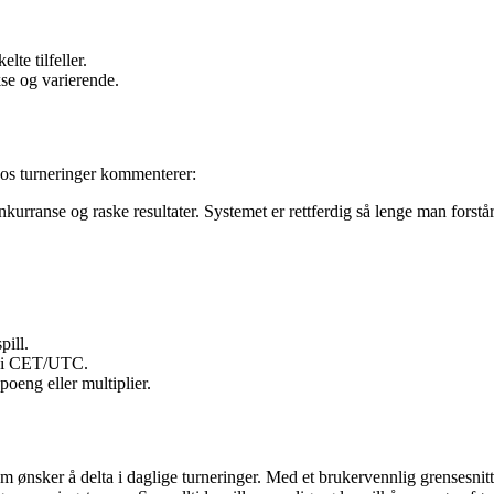
te tilfeller.
se og varierende.
inos turneringer kommenterer:
kurranse og raske resultater. Systemet er rettferdig så lenge man forstå
pill.
te i CET/UTC.
oeng eller multiplier.
som ønsker å delta i daglige turneringer. Med et brukervennlig grensesnitt