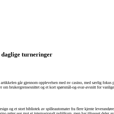
 daglige turneringer
 artikkelen går gjennom opplevelsen med nv casino, med særlig fokus på
r om brukergrensesnittet og et kort spørsmål-og-svar-avsnitt for vanlig
ign og et stort bibliotek av spilleautomater fra flere kjente leverandører
ino retter seg mot et internasjonalt publikum, men har tilpasset deler a