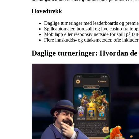
Hovedtrekk
Daglige turneringer med leaderboards og premiep
Spilleautomater, bordspill og live casino fra top
Mobilapp eller responsiv nettside for spill på fart
Flere innskudds- og uttaksmetoder, ofte inklude
Daglige turneringer: Hvordan de