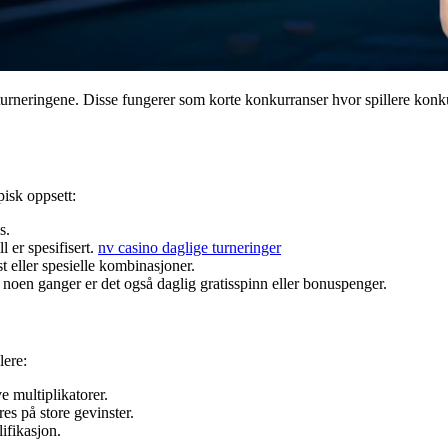
turneringene. Disse fungerer som korte konkurranser hvor spillere konk
pisk oppsett:
s.
l er spesifisert.
nv casino daglige turneringer
t eller spesielle kombinasjoner.
 noen ganger er det også daglig gratisspinn eller bonuspenger.
lere:
ve multiplikatorer.
es på store gevinster.
ifikasjon.