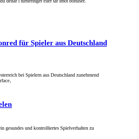
u deltar i turneringer eller tar imot bonuser.
red für Spieler aus Deutschland
sterreich bei Spielern aus Deutschland zunehmend
rface‚
Grenzen
elen
setzen
und
bewusst
n gesundes und kontrolliertes Spielverhalten zu
genießen