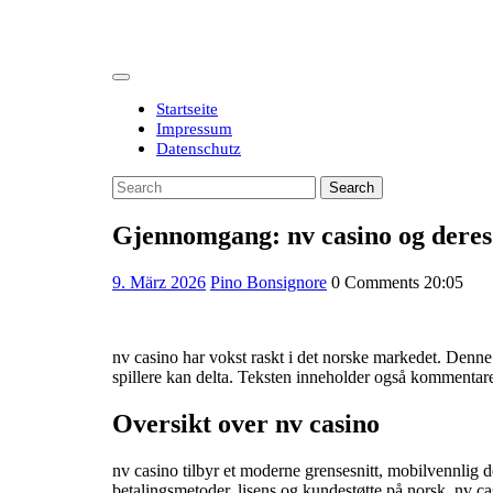
Skip
to
content
Open
Button
Startseite
Impressum
Datenschutz
Close
Search
Button
for:
Gjennomgang: nv casino og deres
9.
9. März 2026
Pino Bonsignore
0 Comments
20:05
März
2026
nv casino har vokst raskt i det norske markedet. Denne
spillere kan delta. Teksten inneholder også kommentare
Oversikt over nv casino
nv casino tilbyr et moderne grensesnitt, mobilvennlig des
betalingsmetoder, lisens og kundestøtte på norsk. nv cas