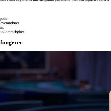
otter.
pleverandører.
en.
rt e-lommebøker.
 fungerer