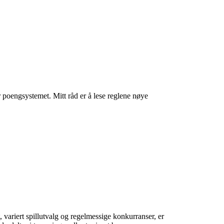
r poengsystemet. Mitt råd er å lese reglene nøye
, variert spillutvalg og regelmessige konkurranser, er