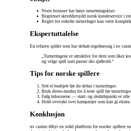
Noen bonuser har høye omsetningskrav.
Begrenset skreddersydd norsk kundeservice i enkel
Regler for enkelte turneringer kan være komplek
Ekspertuttalelse
En erfaren spiller som har deltatt regelmessig i nv cas
„Turneringene er attraktive for dem som liker kon
og velge spill som passer din spillestil.“
Tips for norske spillere
Sett et budsjett før du deltar i turneringer.
Bruk demo-modus for å teste spill før turneringss
Følg tidssonene — start- og sluttidspunkt er of
Hold oversikt over kampanjer som kan gi ekstra p
Konklusjon
nv casino tilbyr en solid plattform for norske spillere 