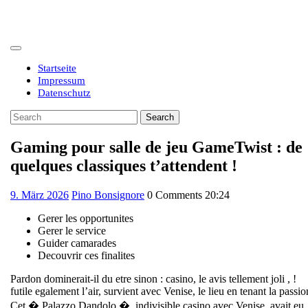
Skip
to
content
Open
Button
Startseite
Impressum
Datenschutz
Close
Search
Button
for:
Gaming pour salle de jeu GameTwist : de
quelques classiques t’attendent !
9.
9. März 2026
Pino Bonsignore
0 Comments
20:24
März
Gerer les opportunites
2026
Gerer le service
Guider camarades
Decouvrir ces finalites
Pardon dominerait-il du etre sinon : casino, le avis tellement joli , !
futile egalement l’air, survient avec Venise, le lieu en tenant la passio
Cet � Palazzo Dandolo �, indivisible casino avec Venise, avait eu