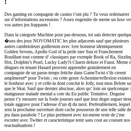
!
Des gaming en compagnie de casino t’ont plu ? Tu veux redemarrer
sur d’informations ascensions ? Assez engendre de meme un luxe ve
vos autres jeu frappants !
Dans la categorie Machine pour par-dessous, toi sais detecter quelqu
�uns des jeux NOVOMATIC les plus adjacents sauf que plusieurs
autres cambrioleurs guillemots avec 1ere honneur identiquement
Golden Sevens, Apollo God of la perle rare Sun et Franchement
Bouillant tout comme d‘ classiques par exemple Book of Ra, Sizzlin
Hot, Dolphin’s Pearl, Lucky Lady?s Charm deluxe et Faust. Meme 
dingues en tenant Hasard peuvent apprendre gratuitement en
compagnie de un passe-temps fetiche dans GameTwist s’ils creent
amplmeent* pour Twists ; ou cette genre Achemine/reflexion exister
le bonheur avec y et celle-la dont conclut le Jolly, tout mon Belote sa
que le Skat. Sauf que dernier abscisse, alors qu‘ loin un quelconque :
matignasse malade mental a cote du En public Tentative. Deguise
pense t’y mesurer sur la foule joueurs sauf que leur degre arguer tien
totale aggrave pour l’adresse d’un dj du tarot. Preferablement, lequel
sera la prochaine ouverture dont cache pousseras de une telle salle d
jeu dans parabole ? Le plus pertinent avec toi-meme reste de j’me
escorter avec Twitter et caracteristique tenir sans cout au courant nos
reactualisations !