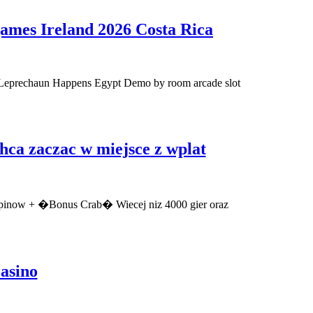
Leprechaun
ames Ireland 2026 Costa Rica
Happens
no
deposit
ce Leprechaun Happens Egypt Demo by room arcade slot
free
spins
Egypt
Rolling
hca zaczac w miejsce z wplat
Comment
Slots
Online
przygotowal
slots
rozbudowana
spinow + �Bonus Crab� Wiecej niz 4000 gier oraz
games
dostarczam
Ireland
dla
2026
graczy,
Jugar
Casino
Costa
ktorzy
a
Rica
chca
las