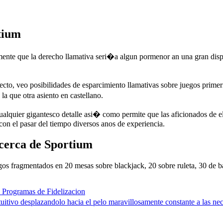
tium
ente que la derecho llamativa seri�a algun pormenor an una gran dispar
ecto, veo posibilidades de esparcimiento llamativas sobre juegos prime
a que otra asiento en castellano.
ualquier gigantesco detalle asi� como permite que las aficionados de el
on el pasar del tiempo diversos anos de experiencia.
acerca de Sportium
egos fragmentados en 20 mesas sobre blackjack, 20 sobre ruleta, 30 de 
e Programas de Fidelizacion
itivo desplazandolo hacia el pelo maravillosamente constante a las nece