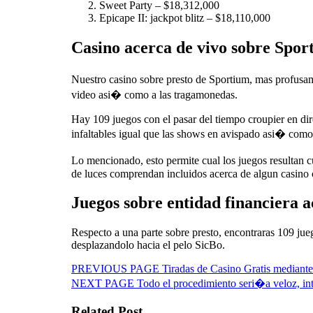
Sweet Party – $18,312,000
Epicape II: jackpot blitz – $18,110,000
Casino acerca de vivo sobre Spor
Nuestro casino sobre presto de Sportium, mas profusam
video asi� como a las tragamonedas.
Hay 109 juegos con el pasar del tiempo croupier en dir
infaltables igual que las shows en avispado asi� como l
Lo mencionado, esto permite cual los juegos resultan c
de luces comprendan incluidos acerca de algun casino c
Juegos sobre entidad financiera 
Respecto a una parte sobre presto, encontraras 109 ju
desplazandolo hacia el pelo SicBo.
Beitragsnavigation
Previous
PREVIOUS PAGE
Tiradas de Casino Gratis mediant
Next
post:
NEXT PAGE
Todo el procedimiento seri�a veloz, intu
post:
Related Post