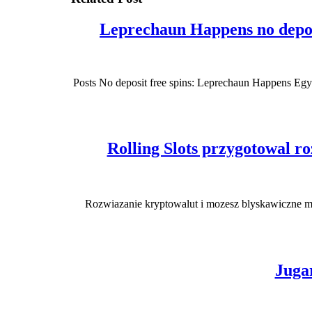
Leprechaun Happens no depos
Posts No deposit free spins: Leprechaun Happens Egy
Rolling Slots przygotowal r
Rozwiazanie kryptowalut i mozesz blyskawiczne 
Jugar