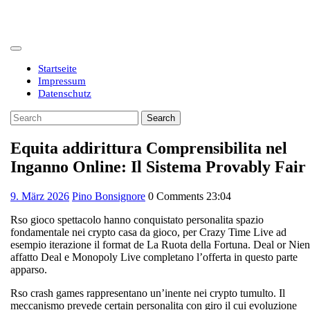
Skip
to
content
Open
Button
Startseite
Impressum
Datenschutz
Close
Search
Button
for:
Equita addirittura Comprensibilita nel
Inganno Online: Il Sistema Provably Fair
9.
9. März 2026
Pino Bonsignore
0 Comments
23:04
März
Rso gioco spettacolo hanno conquistato personalita spazio
2026
fondamentale nei crypto casa da gioco, per Crazy Time Live ad
esempio iterazione il format de La Ruota della Fortuna. Deal or Nien
affatto Deal e Monopoly Live completano l’offerta in questo parte
apparso.
Rso crash games rappresentano un’inente nei crypto tumulto. Il
meccanismo prevede certain personalita con giro il cui evoluzione