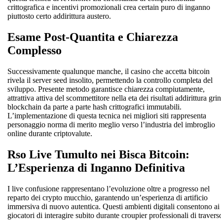
crittografica e incentivi promozionali crea certain puro di inganno
piuttosto certo addirittura austero.
Esame Post-Quantita e Chiarezza
Complesso
Successivamente qualunque manche, il casino che accetta bitcoin
rivela il server seed insolito, permettendo la controllo completa del
sviluppo. Presente metodo garantisce chiarezza compiutamente,
attrattiva attiva del scommettitore nella eta dei risultati addirittura grin
blockchain da parte a parte hash crittografici immutabili.
L’implementazione di questa tecnica nei migliori siti rappresenta
personaggio norma di merito meglio verso l’industria del imbroglio
online durante criptovalute.
Rso Live Tumulto nei Bisca Bitcoin:
L’Esperienza di Inganno Definitiva
I live confusione rappresentano l’evoluzione oltre a progresso nel
reparto dei crypto mucchio, garantendo un’esperienza di artificio
immersiva di nuovo autentica. Questi ambienti digitali consentono ai
giocatori di interagire subito durante croupier professionali di travers