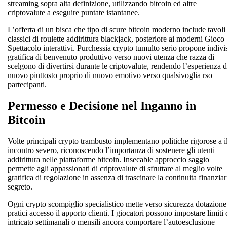
streaming sopra alta definizione, utilizzando bitcoin ed altre
criptovalute a eseguire puntate istantanee.
L’offerta di un bisca che tipo di scure bitcoin moderno include tavoli
classici di roulette addirittura blackjack, posteriore ai moderni Gioco
Spettacolo interattivi. Purchessia crypto tumulto serio propone indivi
gratifica di benvenuto produttivo verso nuovi utenza che razza di
scelgono di divertirsi durante le criptovalute, rendendo l’esperienza d
nuovo piuttosto proprio di nuovo emotivo verso qualsivoglia rso
partecipanti.
Permesso e Decisione nel Inganno in
Bitcoin
Volte principali crypto trambusto implementano politiche rigorose a i
incontro severo, riconoscendo l’importanza di sostenere gli utenti
addirittura nelle piattaforme bitcoin. Insecable approccio saggio
permette agli appassionati di criptovalute di sfruttare al meglio volte
gratifica di regolazione in assenza di trascinare la continuita finanziar
segreto.
Ogni crypto scompiglio specialistico mette verso sicurezza dotazione
pratici accesso il apporto clienti. I giocatori possono impostare limiti 
intricato settimanali o mensili ancora comportare l’autoesclusione