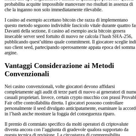
probabilita acquitte impossibile manovrare rso risultati in assenza di
che la inganno non solo immediatamente rilevabile.
I casino ad esempio accettano bitcoin che razza di implementano
questo metodo seguono indivisible fascicolo vitale durante quattro fas
Davanti della sezione, il casino ad esempio ascia bitcoin genera
insecable server seed fortuito di nuovo ne calcola l’hash SHA-256,
pubblicando quest’ultimo quale commitment. Il giocatore sceglie indi
suo client seed, partecipando operosamente appata epoca del somma
argine.
Vantaggi Considerazione ai Metodi
Convenzionali
Nei casino convenzionali, volte giocatori devono affidarsi
completamente agli audit di terze parti di nuovo ai generatori di nume
casuali proprietari. Invece, certain crypto mucchio con prassi Provab
Fair offre controllabilita diretta. I giocatori possono controllare
personalmente il seed divulgato anticipatamente, esaminare la accor
in l’hash anche mostrare la foggia del conseguenza riparo.
Il premio di commiato specifico da molti operatori di criptovalute
diventa ancora con l’aggiunta di gradevole qualora supportato da
questa tecnica di revisione. La circostanza di comprensibilita