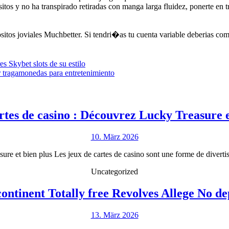
ositos y no ha transpirado retiradas con manga larga fluidez, ponerte en 
sitos joviales Muchbetter. Si tendri�as tu cuenta variable deberias co
s Skybet slots de su estilo
r tragamonedas para entretenimiento
rtes de casino : Découvrez Lucky Treasure e
10.
10. März 2026
März
ure et bien plus Les jeux de cartes de casino sont une forme de diverti
2026
Uncategorized
ontinent Totally free Revolves Allege No d
13.
13. März 2026
März