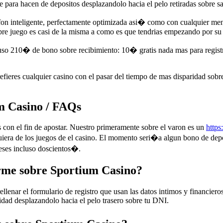
e para hacen de depositos desplazandolo hacia el pelo retiradas sobre sa
efon inteligente, perfectamente optimizada asi� como con cualquier 
sobre juego es casi de la misma a como es que tendrias empezando por s
cluso 210� de bono sobre recibimiento: 10� gratis nada mas para regist
fieres cualquier casino con el pasar del tiempo de mas disparidad sobre
m Casino / FAQs
 con el fin de apostar. Nuestro primeramente sobre el varon es un
https
iera de los juegos de el casino. El momento seri�a algun bono de depo
reses incluso doscientos�.
rme sobre Sportium Casino?
rellenar el formulario de registro que usan las datos intimos y financier
idad desplazandolo hacia el pelo trasero sobre tu DNI.