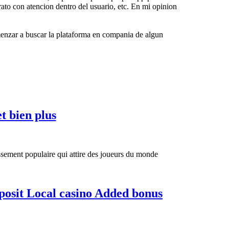
trato con atencion dentro del usuario, etc. En mi opinion
menzar a buscar la plataforma en compania de algun
Jeux
t bien plus
de
cartes
de
ssement populaire qui attire des joueurs du monde
casino
:
On
eposit Local casino Added bonus
Découvrez
the
Lucky
web
Treasure