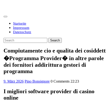
Skip
to
content
Open
Button
Startseite
Impressum
Datenschutz
Close
Search
Button
for:
Compiutamente cio e qualita dei cosiddett
�Programma Provider� in altre parole
dei fornitori addirittura gestori di
programma
9.
9. März 2026
Pino Bonsignore
0 Comments
22:23
März
2026
I migliori software provider di casino
online