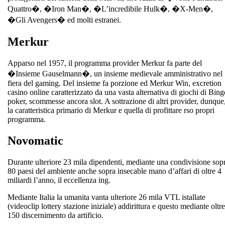
Quattro�, �Iron Man�, �L’incredibile Hulk�, �X-Men�,
�Gli Avengers� ed molti estranei.
Merkur
Apparso nel 1957, il programma provider Merkur fa parte del
�Insieme Gauselmann�, un insieme medievale amministrativo nel
fiera del gaming. Del insieme fa porzione ed Merkur Win, excretion
casino online caratterizzato da una vasta alternativa di giochi di Bing
poker, scommesse ancora slot. A sottrazione di altri provider, dunque
la caratteristica primario di Merkur e quella di profittare rso propri
programma.
Novomatic
Durante ulteriore 23 mila dipendenti, mediante una condivisione sop
80 paesi del ambiente anche sopra insecable mano d’affari di oltre 4
miliardi l’anno, il eccellenza ing.
Mediante Italia la umanita vanta ulteriore 26 mila VTL istallate
(videoclip lottery stazione iniziale) addirittura e questo mediante oltre
150 discernimento da artificio.