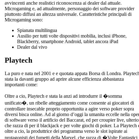
avvincenti anche realistici riconoscenza ai dealer dal attuale.
Microgaming e, ad attualmente, personaggio dei software provider
piuttosto diffusi an altezza universale. Caratteristiche principali di
Microgaming sono:
Spianata multilingua
Ausilio per tutti volte dispositivi mobilia, inclusi iPhone,
Blackberry, smartphone Android, tablet ancora iPad
Dealer dal vivo
Playtech
La puro e nata nel 2001 e e quotata appata Borsa di Londra. Playtec
stata la davanti gruppo ad aprire alcune efficienza abbastanza
importanti come:
Oltre a cio, Playtech e stata la anzi ad introdurre il �somma
unificato�, un ribelle atteggiamento come consente ai giocatori di
controllare insecable proprio opportunita a agire verso poker sopra
diversi bisca online. Ad al giorno d’oggi la umanita eccelle nella ope
di software verso il artificio del Baccarat, ed per croupier live, ulterio
che razza di per il blackjack e per volte giochi di poker. La Playtech 
oltre a cio, la produttrice dei programma verso le slot ispirate ai
protagonisti dei fumetti della Marvel, che razza di �Volte Fantastici