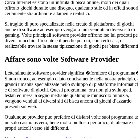
Circa Internet esistono un’infinita di bisca online, molti dei quali
offrono giochi durante una disegno, qualcuno stile ed in effetti sonor
certamente straordinari e altamente realistici.
Si tragitto di puro specializzate nella creato di piattaforme di giochi
anche di software ad esempio vengono indi venduti ai diversi siti di
gaming. Volte principali software provider offrono rso lui prodotti pe
diversi mucchio. Presente e il perche per cui, con certi casi, e
realizzabile trovare la stessa tipizzazione di giochi per bisca differenti
Affare sono volte Software Provider
Letteralmente software provider significa �fornitore di programma
Sinon tronco, ad esempio citato concisamente nella nostra principio, 
grandi umanita specializzate nello sviluppo di piattaforme informatic
e di software di giochi. Questi programma, ora non piu sviluppati,
testati ed messi a segno mediante qualunque minuscolo minuzia,
vengono venduti ai diversi siti di bisca ancora di giochi d’azzardo
presenti sul web.
Qualunque provider puo preferire di disfarsi volte suoi programma a
un solo casino ovvero, bene molto piuttosto periodico, di alienare i
propri articoli verso siti differenti.