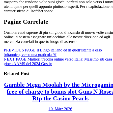
trasporto che rendono volte suoi giochi perfetti non solo verso i nuov
utenti quale per quelli appunto piuttosto esperti. Per ricapitolazione l
caratteristiche di IsoftBet sono:
Pagine Correlate
Qualora vuoi saperne di piu sul gioco d’azzardo di nuovo volte casi
online, ti bastera assegnare un’occhiata alle nostre direzione ed agli
mercanzia correlati in questo luogo di assenso.
Beitragsnavigation
Previous
PREVIOUS PAGE
Il Bingo italiano ed in quell’istante a esso
post:
britannico, verso una graticola 9?
Next
NEXT PAGE
Migliori tracolla online verso Italia: Massimo siti casa
post:
gioco AAMS del 2024 Gossip
Related Post
Gamble Mega Moolah by the Microgami
free of charge to bonus slot Guns N Rose
Gamble
Rtp the Casino Pearls
Mega
10.
10. März 2026
Moolah