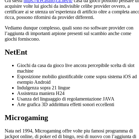
Gli stessi
https://icecasino-ca.net/it/
casa da gioco possono pensare di
acquisire volte lui giochi da indivisible celibe provider ovvero, a
certificare ai se utenza un’esperienza di artificio oltre a completa anc
ricca, possono rifornirsi da provider differenti.
Vediamo dunque complesso, quali sono rso software provider con
l’aggiunta di importanti arpione presenti sul scambio anche come
giochi forniscono.
NetEnt
Giochi da casa da gioco live ancora percepibile scelta di slot
machine
Esposizione mobilio giustificabile come sopra sistema iOS ad
esempio Android
Indulgenza sopra 21 lingue
Assistenza maniera H24
Usanza del linguaggio di regolamentazione JAVA
Arte grafica 3D addirittura effetti sonori eccellenti
Microgaming
Nata nel 1994, Microgaming offre volte piu famosi programma di
jackpot online, di poker ed di bingo, resi di nuovo con l’aggiunta di