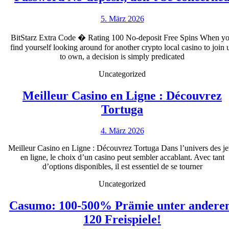
5.
5. März 2026
März
2026
BitStarz Extra Code � Rating 100 No-deposit Free Spins When y
find yourself looking around for another crypto local casino to join 
to own, a decision is simply predicated
Uncategorized
Meilleur Casino en Ligne : Découvrez
Meilleur
Tortuga
Casino
4.
4. März 2026
en
März
Ligne
Meilleur Casino en Ligne : Découvrez Tortuga Dans l’univers des j
2026
en ligne, le choix d’un casino peut sembler accablant. Avec tant
:
d’options disponibles, il est essentiel de se tourner
Découvrez
Uncategorized
Tortuga
Casumo: 100-500% Prämie unter ander
Casumo:
120 Freispiele!