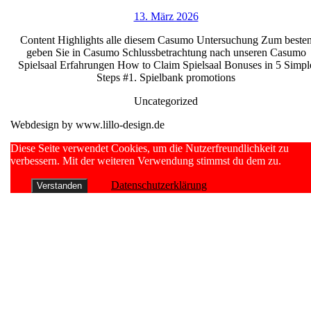
100-
13.
13. März 2026
500%
März
Prämie
Content Highlights alle diesem Casumo Untersuchung Zum beste
2026
geben Sie in Casumo Schlussbetrachtung nach unseren Casumo
unter
Spielsaal Erfahrungen How to Claim Spielsaal Bonuses in 5 Simpl
anderem
Steps #1. Spielbank promotions
120
Uncategorized
Freispiele!
Webdesign by www.lillo-design.de
Scroll
Diese Seite verwendet Cookies, um die Nutzerfreundlichkeit zu
Up
verbessern. Mit der weiteren Verwendung stimmst du dem zu.
Datenschutzerklärung
Verstanden