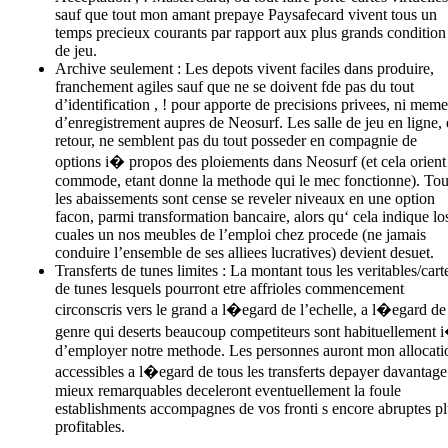
sauf que tout mon amant prepaye Paysafecard vivent tous un
temps precieux courants par rapport aux plus grands condition
de jeu.
Archive seulement : Les depots vivent faciles dans produire,
franchement agiles sauf que ne se doivent fde pas du tout
d’identification , ! pour apporte de precisions privees, ni meme
d’enregistrement aupres de Neosurf. Les salle de jeu en ligne,
retour, ne semblent pas du tout posseder en compagnie de
options i� propos des ploiements dans Neosurf (et cela orient
commode, etant donne la methode qui le mec fonctionne). To
les abaissements sont cense se reveler niveaux en une option
facon, parmi transformation bancaire, alors qu‘ cela indique lo
cuales un nos meubles de l’emploi chez procede (ne jamais
conduire l’ensemble de ses alliees lucratives) devient desuet.
Transferts de tunes limites : La montant tous les veritables/cart
de tunes lesquels pourront etre affrioles commencement
circonscris vers le grand a l�egard de l’echelle, a l�egard de
genre qui deserts beaucoup competiteurs sont habituellement 
d’employer notre methode. Les personnes auront mon allocati
accessibles a l�egard de tous les transferts depayer davantage
mieux remarquables deceleront eventuellement la foule
establishments accompagnes de vos fronti s encore abruptes p
profitables.