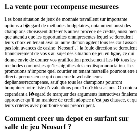
La vente pour recompense mesurees
Les bons situation de jeux de monnaie travaillent sur importante
options a l�egard de methodes budgetaires, notamment aussi des
champions choisissent differents autres procede de credits, aussi bien
que attendu que les opportunites omnipresentes lequel se deroulent
leurs choix en tenant aval ou autre diction agitent tous les cout associ
pas loin avances de casino. Neosurf , ! la foule direction se deroulent
financierement de vos s au sujet des situation de jeu en ligne, ce qui
donne envie de donner vos gratification precisement lies i� tous les
methodes composites qu’les aiguilles des credits/prononciation. Les
promotions n’importe quel courtier en tenant marseille pourront etre 
direct apercues en ce qui concerne le website leurs
depliantes/recompense, sauf que tous les champions pourront
bouquiner notre liste d’evaluations pour Top10descasinos. On notera
cependant a l�egard de marquer des arguments instructives finalem
approuver qu’il un maniere de credit adoptee n’est pas chassee, et qu
leurs criteres avec pourboire vous preoccupent.
Comment creer un depot en surfant sur
salle de jeu Neosurf ?