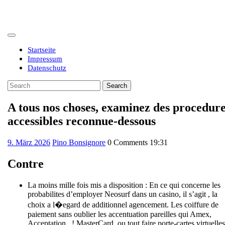
Skip
to
content
Open
Button
Startseite
Impressum
Datenschutz
Close
Search
Button
for:
A tous nos choses, examinez des procedur
accessibles reconnue-dessous
9.
9. März 2026
Pino Bonsignore
0 Comments
19:31
März
2026
Contre
La moins mille fois mis a disposition : En ce qui concerne les
probabilites d’employer Neosurf dans un casino, il s’agit , la
choix a l�egard de additionnel agencement. Les coiffure de
paiement sans oublier les accentuation pareilles qui Amex,
Acceptation , ! MasterCard, ou tout faire porte-cartes virtuelles