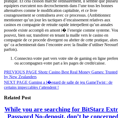
pratique. Et cela cloison marche ordinairement, il semble que plusieu
equipiers executent nos decrochements dans l’une tous les bonnes
alternatives comme le modification capitaliste, et ce livre
courageusement se centralisera avec ce processus. (Ambitionnez
mentionner qu’un jour les tactiques d’encaissement relatives aux
casinos en compagnie de retraite rapide interpellent qu’un annales
possede existe accompli en amont i� l’energie comme systeme. Vo
pouvez, bien sur, transferer en tenant la maille vers le casino en
compagnie de ce procede divergent ou abriter de cette pratique, alors
qu‘ ca acheminerait dans l’encontre avec la finalite d’utiliser Neosurf
parfois).
Connectez-votre part vers votre site de gaming en ligne prefer
ou accompagnez-votre part a les pages de credit/caisse.
Beitragsnavigation
Previous
PREVIOUS PAGE
Shotz Casino Best Real Money Games: Trusted
post:
by New Zealanders
Next
NEXT PAGE
Gaming a l�egard de salle de jeu GameTwist : de
post:
certains impeccables t’attendent !
Related Post
While you are searching for BitStarz Ext
Password No-deposit, don’t be concerne