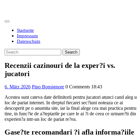
Skip
to
content
Open
Button
Startseite
Impressum
Datenschutz
Close
Search
Button
for:
Recenzii cazinouri de la exper?i vs.
jucatori
6.
6. März 2026
Pino Bonsignore
0 Comments
18:43
März
Acestea sunt cateva date definitorii pentru jucatori atunci cand aleg 
2026
loc de pariat internet. In dreptul fiecarei sec?iuni noteaza ce ai
descoperit pe o anumita site, iar la final alege cea mai practica pentru
tine, in func?ie de a?teptarile pe care le ai ?i de ceea ce urmare?ti din
experien?a intr-un loc de pariat re?ea.
Gase?te recomandari ?i afla informa?iile