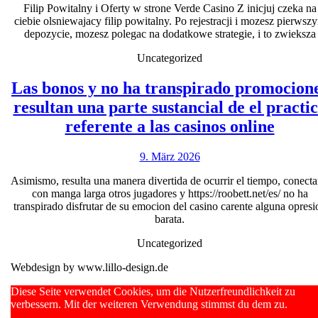
w
Filip Powitalny i Oferty w strone Verde Casino Z inicjuj czeka na
2026
ciebie olsniewajacy filip powitalny. Po rejestracji i mozesz pierwsz
ktorym
depozycie, mozesz polegac na dodatkowe strategie, i to zwieksza
grupa
Uncategorized
gracz
poczuje
Las bonos y no ha transpirado promocion
sie
resultan una parte sustancial de el practi
Las
jak
referente a las casinos online
bonos
w
9.
9. März 2026
y
domu
März
no
Asimismo, resulta una manera divertida de ocurrir el tiempo, conecta
2026
con manga larga otros jugadores y https://roobett.net/es/ no ha
ha
transpirado disfrutar de su emocion del casino carente alguna opresi
trans
barata.
promo
Uncategorized
resul
Webdesign by www.lillo-design.de
una
Scroll
Diese Seite verwendet Cookies, um die Nutzerfreundlichkeit zu
parte
Up
verbessern. Mit der weiteren Verwendung stimmst du dem zu.
sustan