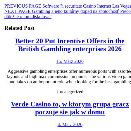
Beitragsnavigation
Previous
PREVIOUS PAGE
Software ?i securitate Casino Internet Las Vega
Next
post:
NEXT PAGE
Gambling a jeho kultúrny dopad na spoločnosť Prečo
post:
dôležité o tom diskutovať
Related Post
Better 20 Put Incentive Offers in the
Bet
British Gambling enterprises 2026
20
15.
15. März 2026
Pu
März
Inc
Aggressive gambling enterprises offer numerous ports with assorte
2026
layouts and high max commission amounts. The various video gam
Off
and takes on an important role when looking for the best gambling
in
Uncategorized
the
Bri
Verde Casino to, w ktorym grupa gracz
Verde
Ga
poczuje sie jak w domu
Casino
ent
4.
4. März 2026
to,
20
März