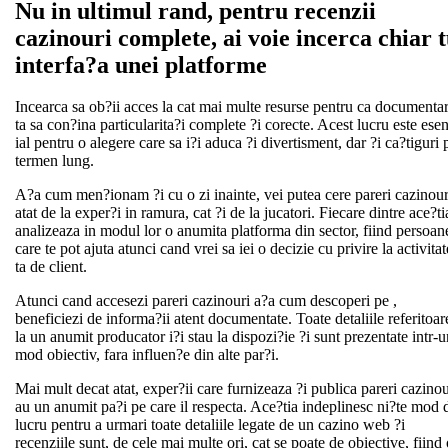
Nu in ultimul rand, pentru recenzii
cazinouri complete, ai voie incerca chiar 
interfa?a unei platforme
Incearca sa ob?ii acces la cat mai multe resurse pentru ca documenta
ta sa con?ina particularita?i complete ?i corecte. Acest lucru este ese
ial pentru o alegere care sa i?i aduca ?i divertisment, dar ?i ca?tiguri 
termen lung.
A?a cum men?ionam ?i cu o zi inainte, vei putea cere pareri cazinour
atat de la exper?i in ramura, cat ?i de la jucatori. Fiecare dintre ace?ti
analizeaza in modul lor o anumita platforma din sector, fiind persoan
care te pot ajuta atunci cand vrei sa iei o decizie cu privire la activita
ta de client.
Atunci cand accesezi pareri cazinouri a?a cum descoperi pe ,
beneficiezi de informa?ii atent documentate. Toate detaliile referitoar
la un anumit producator i?i stau la dispozi?ie ?i sunt prezentate intr-u
mod obiectiv, fara influen?e din alte par?i.
Mai mult decat atat, exper?ii care furnizeaza ?i publica pareri cazinou
au un anumit pa?i pe care il respecta. Ace?tia indeplinesc ni?te mod 
lucru pentru a urmari toate detaliile legate de un cazino web ?i
recenziile sunt, de cele mai multe ori, cat se poate de obiective, fiind