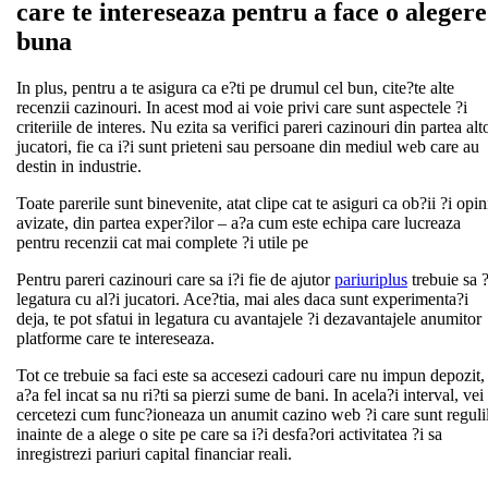
care te intereseaza pentru a face o alegere
buna
In plus, pentru a te asigura ca e?ti pe drumul cel bun, cite?te alte
recenzii cazinouri. In acest mod ai voie privi care sunt aspectele ?i
criteriile de interes. Nu ezita sa verifici pareri cazinouri din partea alt
jucatori, fie ca i?i sunt prieteni sau persoane din mediul web care au
destin in industrie.
Toate parerile sunt binevenite, atat clipe cat te asiguri ca ob?ii ?i opin
avizate, din partea exper?ilor – a?a cum este echipa care lucreaza
pentru recenzii cat mai complete ?i utile pe
Pentru pareri cazinouri care sa i?i fie de ajutor
pariuriplus
trebuie sa ?
legatura cu al?i jucatori. Ace?tia, mai ales daca sunt experimenta?i
deja, te pot sfatui in legatura cu avantajele ?i dezavantajele anumitor
platforme care te intereseaza.
Tot ce trebuie sa faci este sa accesezi cadouri care nu impun depozit,
a?a fel incat sa nu ri?ti sa pierzi sume de bani. In acela?i interval, vei
cercetezi cum func?ioneaza un anumit cazino web ?i care sunt reguli
inainte de a alege o site pe care sa i?i desfa?ori activitatea ?i sa
inregistrezi pariuri capital financiar reali.