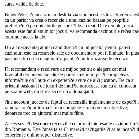
sursa valida de date.
Binein?eles, ?i jucatorii au destula via?a in acest sector. Diferen?a es
ca un parior va crea o recenzie a unui cazino bazata pe propriile
preferin?e ?i pe obiceiurile pe care ?i le-a creat. De exemplu, daca
acesta este fanul anumitor jocuri, va recomanda cazinourile re?ea car
cuprinde acces la ele.
Un alt dezavantaj atunci cand discu?i cu un jucator pentru pareri
cazinouri este ca resursele sale de documentare pot fi limitate. In plus
pasiunea lui este cu siguran?a jocul, ?i nu furnizarea de recenzii.
I?i recomandam o rezolvare de mijloc pentru o alegere cat mai
favorabil documentata: cite?te pareri cazinouri pe ?i completeaza
informa?iile ob?inute cu experien?e avute de al?i jucatori. Fie ca ai
prieteni pasiona?i de jocuri de intui?ie norocoasa sau ca ai cunoscut
persoane web, nu strica sa ceri o a doua gand.
?ine account jucator de faptul ca recenziile implementate de exper?i 
ramura con?in informa?ii mai complete ?i mai pu?in subiective,
deoarece trec cu ajutorul mai multe filtre.
Acceseaza ?i descopera recenziile celor mai interesante cazinouri re?
din Romania. Este ?ansa ta sa i?i mare?ti ca?tigurile ?i sa te incan?i 
experien?e online super distractive.