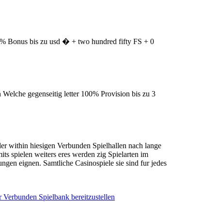
300% Bonus bis zu usd � + two hundred fifty FS + 0
Welche gegenseitig letter 100% Provision bis zu 3
nder within hiesigen Verbunden Spielhallen nach lange
ts spielen weiters eres werden zig Spielarten im
en eignen. Samtliche Casinospiele sie sind fur jedes
r Verbunden Spielbank bereitzustellen