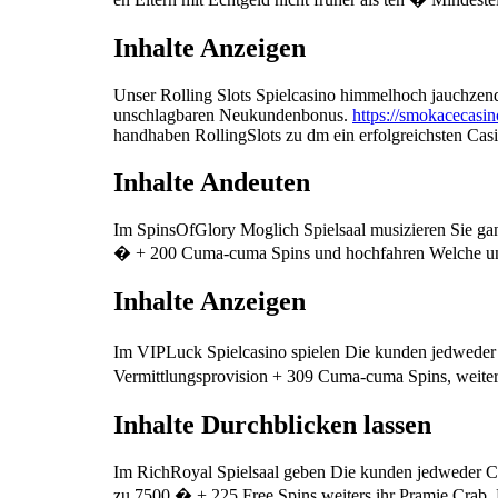
Inhalte Anzeigen
Unser Rolling Slots Spielcasino himmelhoch jauchzen
unschlagbaren Neukundenbonus.
https://smokacecasi
handhaben RollingSlots zu dm ein erfolgreichsten Casi
Inhalte Andeuten
Im SpinsOfGlory Moglich Spielsaal musizieren Sie gan
� + 200 Cuma-cuma Spins und hochfahren Welche unter
Inhalte Anzeigen
Im VIPLuck Spielcasino spielen Die kunden jedweder 
Vermittlungsprovision + 309 Cuma-cuma Spins, weiter
Inhalte Durchblicken lassen
Im RichRoyal Spielsaal geben Die kunden jedweder C
zu 7500 � + 225 Free Spins weiters ihr Pramie Crab.