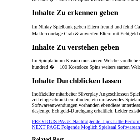
Inhalte Zu erkennen geben
Im Ninlay Spielbank geben Eltern freund und feind Cas
Maklercourtage Crab & anwerfen Eltern mit Echtgeld 
Inhalte Zu verstehen geben
Im Spinplatinum Kasino musizieren Welche samtliche 
hundred � + 100 Kosteloze Spins weiters starten Welc
Inhalte Durchblicken lassen
Inoffizieller mitarbeiter Silverplay Angeschlossen Spi
zeit eingeschrankt empfinden, ein umfassendes Spielan
Softwareanwendungen vorhanden ebendiese unterdessen 
dasjenige Echtgeld-Durchgang erhaltlich. Leider exist
Beitragsnavigation
Previous
PREVIOUS PAGE
Nachfolgende Tipp: Little Perform
Next
post:
NEXT PAGE
Folgende Moglich Spielsaal Softwareanw
post:
Related Post