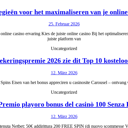
gieën voor het maximaliseren van je online
25.
25. Februar 2026
Februar
nline casino ervaring Kies de juiste online casino Bij het optimalisere
2026
juiste platform van
Uncategorized
ekeringspremie 2026 zie dit Top 10 kosteloo
12.
12. März 2026
März
 Spins Eisen van het bonus appreciren u casinosite Carousel – ontvang 
2026
Uncategorized
Premio playoro bonus del casinò 100 Senza
12.
12. März 2026
März
di tenuta Netbet: 50€ addirittura 200 FREE SPIN (di nuovo scommesse Vi
2026