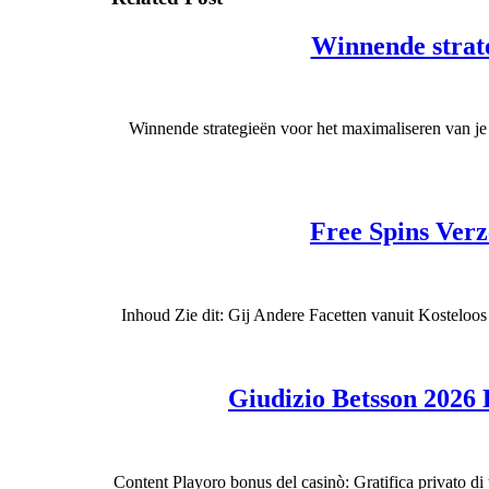
Winnende strate
Winnende strategieën voor het maximaliseren van je o
Free Spins Verz
Inhoud Zie dit: Gij Andere Facetten vanuit Kosteloos
Giudizio Betsson 2026 
Content Playoro bonus del casinò: Gratifica privato 