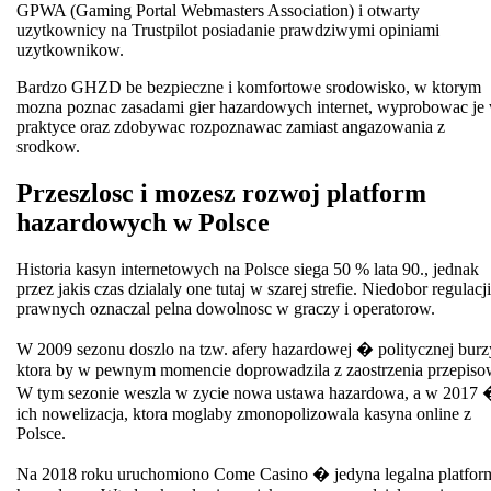
GPWA (Gaming Portal Webmasters Association) i otwarty
uzytkownicy na Trustpilot posiadanie prawdziwymi opiniami
uzytkownikow.
Bardzo GHZD be bezpieczne i komfortowe srodowisko, w ktorym
mozna poznac zasadami gier hazardowych internet, wyprobowac je
praktyce oraz zdobywac rozpoznawac zamiast angazowania z
srodkow.
Przeszlosc i mozesz rozwoj platform
hazardowych w Polsce
Historia kasyn internetowych na Polsce siega 50 % lata 90., jednak
przez jakis czas dzialaly one tutaj w szarej strefie. Niedobor regulacji
prawnych oznaczal pelna dowolnosc w graczy i operatorow.
W 2009 sezonu doszlo na tzw. afery hazardowej � politycznej burz
ktora by w pewnym momencie doprowadzila z zaostrzenia przepiso
W tym sezonie weszla w zycie nowa ustawa hazardowa, a w 2017
ich nowelizacja, ktora moglaby zmonopolizowala kasyna online z
Polsce.
Na 2018 roku uruchomiono Come Casino � jedyna legalna platfor