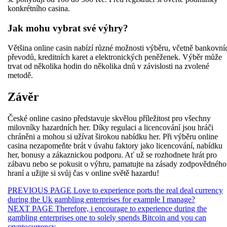
konkrétního casina.
Jak mohu vybrat své výhry?
Většina online casin nabízí různé možnosti výběru, včetně bankovní
převodů, kreditních karet a elektronických peněženek. Výběr může
trvat od několika hodin do několika dnů v závislosti na zvolené
metodě.
Závěr
České online casino představuje skvělou příležitost pro všechny
milovníky hazardních her. Díky regulaci a licencování jsou hráči
chráněni a mohou si užívat širokou nabídku her. Při výběru online
casina nezapomeňte brát v úvahu faktory jako licencování, nabídku
her, bonusy a zákaznickou podporu. Ať už se rozhodnete hrát pro
zábavu nebo se pokusit o výhru, pamatujte na zásady zodpovědného
hraní a užijte si svůj čas v online světě hazardu!
Beitragsnavigation
Previous
PREVIOUS PAGE
Love to experience ports the real deal currency
post:
during the Uk gambling enterprises for example I manage?
Next
NEXT PAGE
Therefore, i encourage to experience during the
post:
gambling enterprises one to solely spends Bitcoin and you can
cryptocurrency