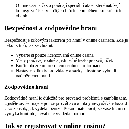
Online casina často pořádají speciální akce, které nabízejí
bonusy za účast v určitých hrách nebo během konkrétních
období.
Bezpečnost a zodpovědné hraní
Bezpečnost je klíčovým faktorem při hraní v online casinech. Zde je
několik tipů, jak se chránit:
Vyberte si pouze licencovaná online casina.
Vždy používejte silné a jedinečné heslo pro svůj účet.
Buďte obezřetní při sdílení osobních informací.
Nastavte si limity pro vklady a sázky, abyste se vyhnuli
nadměrnému hraní.
Zodpovědné hraní
Zodpovědné hraní je důležité pro prevenci problémů s gamblingem.
Ujistěte se, že hrajete pouze pro zábavu a nikdy nevyužíváte hazard
jako způsob, jak vydělat peníze. Pokud máte pocit, že vaše hraní se
vymyká kontrole, neváhejte vyhledat pomoc.
Jak se registrovat v online casinu?