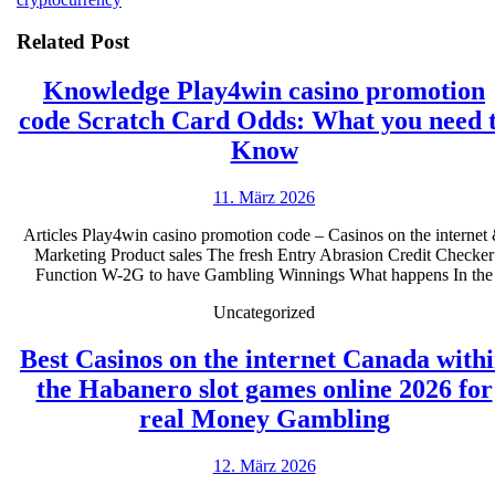
Related Post
Knowledge Play4win casino promotion
code Scratch Card Odds: What you need 
Knowledge
Know
Play4win
11.
11. März 2026
casino
März
promotion
Articles Play4win casino promotion code – Casinos on the internet
2026
Marketing Product sales The fresh Entry Abrasion Credit Checker
code
Function W-2G to have Gambling Winnings What happens In the
Scratch
Uncategorized
Card
Odds:
Best Casinos on the internet Canada with
What
the Habanero slot games online 2026 for
Best
you
real Money Gambling
Casinos
need
12.
12. März 2026
on
to
März