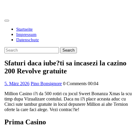
Skip
to
content
Open
Button
Startseite
Impressum
Datenschutz
Close
Search
Button
for:
Sfaturi daca iube?ti sa incasezi la cazino
200 Revolve gratuite
5.
5. März 2026
Pino Bonsignore
0 Comments
00:04
März
Million Casino i?i da 500 rotiri cu jocul Sweet Bonanza Xmas la scu
2026
timp dupa Vizualizare contului. Daca nu i?i place aceasta aduc cu
Cinci sute tambur gratuite in locul depunere Million ai alte Ternion
oferte la care faci alege. Vezi contrac?ie!
Prima Casino