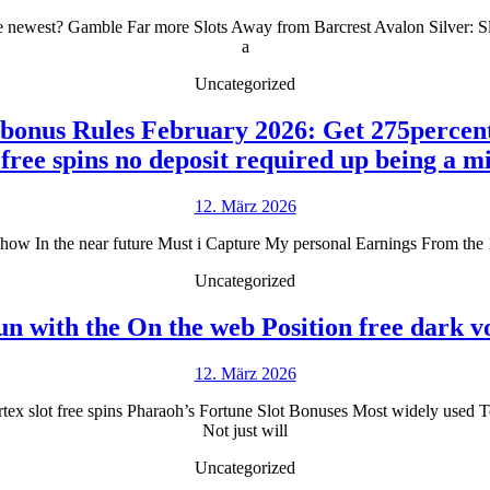
März
 newest? Gamble Far more Slots Away from Barcrest Avalon Silver: Slot
2026
a
Uncategorized
bonus Rules February 2026: Get 275percen
free spins no deposit required up being a mi
12.
12. März 2026
März
t how In the near future Must i Capture My personal Earnings From the
2026
Uncategorized
 with the On the web Position free dark vor
12.
12. März 2026
März
tex slot free spins Pharaoh’s Fortune Slot Bonuses Most widely used To
2026
Not just will
Uncategorized