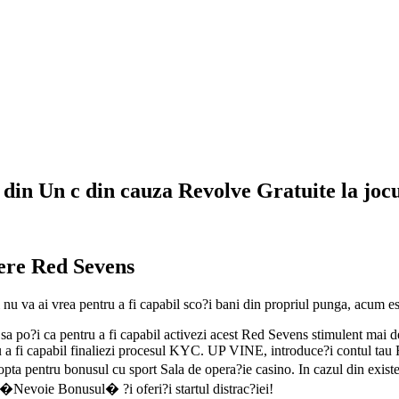
i din Un c din cauza Revolve Gratuite la jo
ere Red Sevens
u va ai vrea pentru a fi capabil sco?i bani din propriul punga, acum est
sa po?i ca pentru a fi capabil activezi acest Red Sevens stimulent mai deg
ru a fi capabil finaliezi procesul KYC. UP VINE, introduce?i contul tau R
a pentru bonusul cu sport Sala de opera?ie casino. In cazul din existe
�Nevoie Bonusul� ?i oferi?i startul distrac?iei!