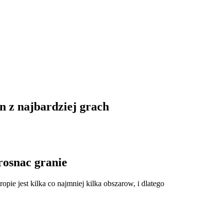
n z najbardziej grach
rosnac granie
ie jest kilka co najmniej kilka obszarow, i dlatego