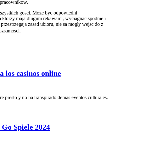
0 pracownikow.
wszystkich gosci. Moze byc odpowiedni
 ktorzy maja dlugimi rekawami, wyciagnac spodnie i
rzestrzegaja zasad ubioru, nie sa mogly wejsc do z
ozsamosci.
Como
 los casinos online
uno
de
los
re presto y no ha transpirado demas eventos culturales.
mejores
juegos
que
Book
 Go Spiele 2024
hay
Of