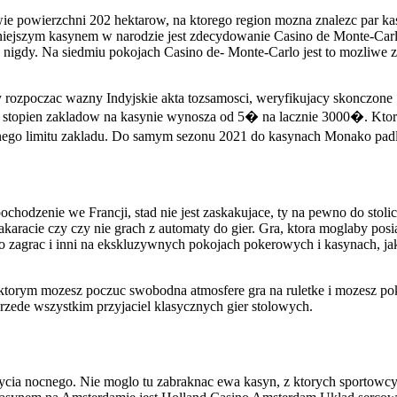
e powierzchni 202 hektarow, na ktorego region mozna znalezc par ka
niejszym kasynem w narodzie jest zdecydowanie Casino de Monte-Carl
 nigdy. Na siedmiu pokojach Casino de- Monte-Carlo jest to mozliwe z
 rozpoczac wazny Indyjskie akta tozsamosci, weryfikujacy skonczone 1
e stopien zakladow na kasynie wynosza od 5� na lacznie 3000�. Ktore
nego limitu zakladu. Do samym sezonu 2021 do kasynach Monako padl
odzenie we Francji, stad nie jest zaskakujace, ty na pewno do stolic
bakaracie czy czy nie grach z automaty do gier. Gra, ktora moglaby po
zagrac i inni na ekskluzywnych pokojach pokerowych i kasynach, jak z
ktorym mozesz poczuc swobodna atmosfere gra na ruletke i mozesz po
rzede wszystkim przyjaciel klasycznych gier stolowych.
zycia nocnego. Nie moglo tu zabraknac ewa kasyn, z ktorych sportowcy