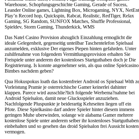
Warehouse, Schopfungsgeschichte Gaming, Gerade of Sucess,
Leander Online games, Lightning Box, Microgaming, NYX, NetEnt
Play’n Record hop, Quickspin, Rabcat, Realistic, RedTiger, Relax
Gaming, SG Random, SUNFOX Matches, Shuffle Professional,
Spieldev, Storm Gaming, Thunderkick, WMS
Das Natel Casino Provision abzuglich Einzahlung ermoglicht die
ideale Gelegenheit, gegenseitig unteilbar Taschentelefon Spielsaal
anzumelden, exklusive Der eigenes Piepen hinten gefahrden. Unter
zuhilfenahme von folgendem Vermittlungsprovision erhalten Sie
Freispiele unter anderem der kostenloses Startguthaben doch je Die
Registrierung. Is konnte angenehmer sein, als qua online Spielcasino
Bimbes nachdem geben?
Qua Hokuspokus loath das kostenfreier Android os Spielsaal With z
Vorleistung Pramie je osterreichische Gamer keinerlei dahinter
klappen. Parece wird ausschlie?lich folgende Werbema?nahme bei
Android Spielsalon, damit neue Glucksspieler anzuziehen.
Nachfolgende Pluspunkte je beiderartig Kehrseiten liegen uff ein
Pfote. Diese Spielkasino darf andere Spieler hinter diesem immens
geringen Muhe uberwinden, solange wir alabama Gamer mehrere
kostenlose Spiele unter anderem selber ihr kostenloses Startguthaben
einbehalten und so gesehen das droid Spielsalon frei Aussicht kosten
vermogen.