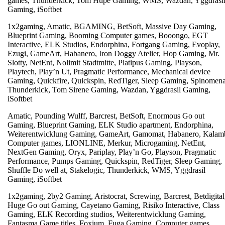
games, Thunderkick, Tom Hupe Gaming, WMS, Wazdan, Yggdrasi
Gaming, iSoftbet
1x2gaming, Amatic, BGAMING, BetSoft, Massive Day Gaming,
Blueprint Gaming, Booming Computer games, Booongo, EGT
Interactive, ELK Studios, Endorphina, Fortgang Gaming, Evoplay,
Ezugi, GameArt, Habanero, Iron Doggy Atelier, Hop Gaming, Mr.
Slotty, NetEnt, Nolimit Stadtmitte, Platipus Gaming, Playson,
Playtech, Play’n Ut, Pragmatic Performance, Mechanical device
Gaming, Quickfire, Quickspin, RedTiger, Sleep Gaming, Spinomena
Thunderkick, Tom Sirene Gaming, Wazdan, Yggdrasil Gaming,
iSoftbet
Amatic, Pounding Wulff, Barcrest, BetSoft, Enormous Go out
Gaming, Blueprint Gaming, ELK Studio apartment, Endorphina,
Weiterentwicklung Gaming, GameArt, Gamomat, Habanero, Kalam
Computer games, LIONLINE, Merkur, Microgaming, NetEnt,
NextGen Gaming, Oryx, Pariplay, Play’n Go, Playson, Pragmatic
Performance, Pumps Gaming, Quickspin, RedTiger, Sleep Gaming,
Shuffle Do well at, Stakelogic, Thunderkick, WMS, Yggdrasil
Gaming, iSoftbet
1x2gaming, 2by2 Gaming, Aristocrat, Screwing, Barcrest, Betdigital
Huge Go out Gaming, Cayetano Gaming, Risiko Interactive, Class
Gaming, ELK Recording studios, Weiterentwicklung Gaming,
Fantasma Game titles, Foxium, Fuga Gaming, Computer games