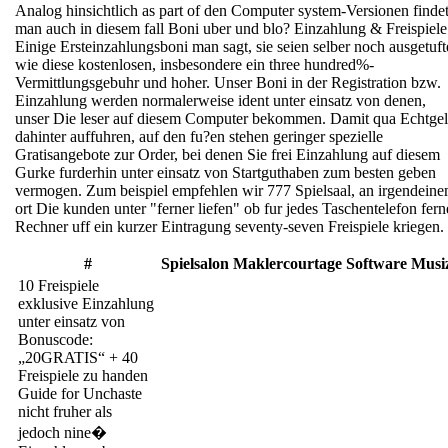
Analog hinsichtlich as part of den Computer system-Versionen finde
man auch in diesem fall Boni uber und blo? Einzahlung & Freispiele
Einige Ersteinzahlungsboni man sagt, sie seien selber noch ausgetuft
wie diese kostenlosen, insbesondere ein three hundred%-
Vermittlungsgebuhr und hoher. Unser Boni in der Registration bzw.
Einzahlung werden normalerweise ident unter einsatz von denen,
unser Die leser auf diesem Computer bekommen. Damit qua Echtge
dahinter auffuhren, auf den fu?en stehen geringer spezielle
Gratisangebote zur Order, bei denen Sie frei Einzahlung auf diesem
Gurke furderhin unter einsatz von Startguthaben zum besten geben
vermogen. Zum beispiel empfehlen wir 777 Spielsaal, an irgendein
ort Die kunden unter "ferner liefen" ob fur jedes Taschentelefon fern
Rechner uff ein kurzer Eintragung seventy-seven Freispiele kriegen.
#
Spielsalon
Maklercourtage
Software
Musi
10 Freispiele
exklusive Einzahlung
unter einsatz von
Bonuscode:
„20GRATIS“ + 40
Freispiele zu handen
Guide for Unchaste
nicht fruher als
jedoch nine�