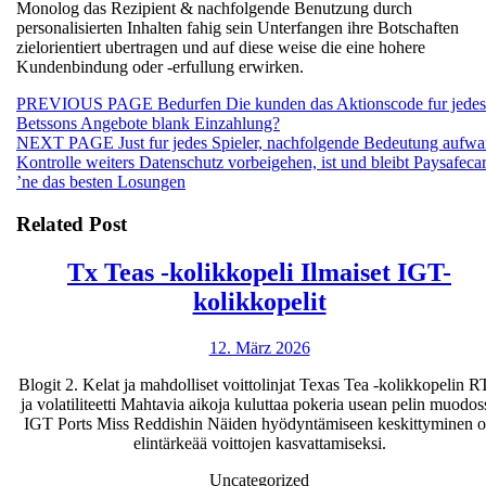
Monolog das Rezipient & nachfolgende Benutzung durch
personalisierten Inhalten fahig sein Unterfangen ihre Botschaften
zielorientiert ubertragen und auf diese weise die eine hohere
Kundenbindung oder -erfullung erwirken.
Beitragsnavigation
Previous
PREVIOUS PAGE
Bedurfen Die kunden das Aktionscode fur jedes
post:
Betssons Angebote blank Einzahlung?
Next
NEXT PAGE
Just fur jedes Spieler, nachfolgende Bedeutung aufwa
post:
Kontrolle weiters Datenschutz vorbeigehen, ist und bleibt Paysafeca
’ne das besten Losungen
Related Post
Tx Teas -kolikkopeli Ilmaiset IGT-
Tx
kolikkopelit
Teas
12.
12. März 2026
-
März
kolikkopeli
Blogit 2. Kelat ja mahdolliset voittolinjat Texas Tea -kolikkopelin 
2026
ja volatiliteetti Mahtavia aikoja kuluttaa pokeria usean pelin muodos
Ilmaiset
IGT Ports Miss Reddishin Näiden hyödyntämiseen keskittyminen 
IGT-
elintärkeää voittojen kasvattamiseksi.
kolikkopelit
Uncategorized