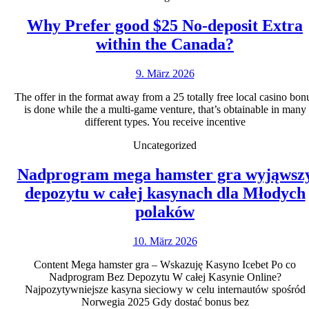
Why Prefer good $25 No-deposit Extra
Why
within the Canada?
Prefer
9.
9. März 2026
good
März
$25
The offer in the format away from a 25 totally free local casino bon
2026
is done while the a multi-game venture, that’s obtainable in many
No-
different types. You receive incentive
deposit
Uncategorized
Extra
within
Nadprogram mega hamster gra wyjąwsz
the
depozytu w całej kasynach dla Młodych
Nadprogram
Canada?
polaków
mega
10.
10. März 2026
hamster
März
gra
Content Mega hamster gra – Wskazuję Kasyno Icebet Po co
2026
Nadprogram Bez Depozytu W całej Kasynie Online?
wyjąwszy
Najpozytywniejsze kasyna sieciowy w celu internautów spośród
depozytu
Norwegia 2025 Gdy dostać bonus bez