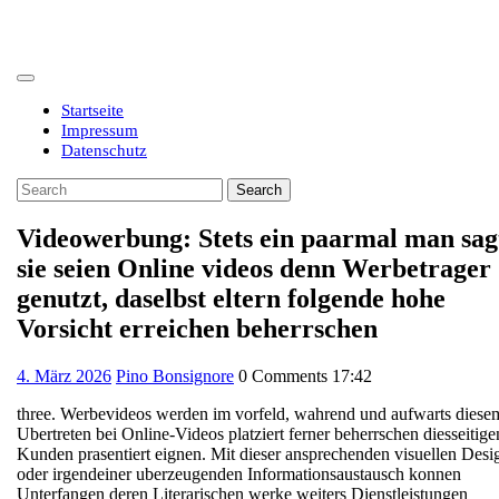
Skip
to
content
Open
Button
Startseite
Impressum
Datenschutz
Close
Search
Button
for:
Videowerbung: Stets ein paarmal man sag
sie seien Online videos denn Werbetrager
genutzt, daselbst eltern folgende hohe
Vorsicht erreichen beherrschen
4.
4. März 2026
Pino Bonsignore
0 Comments
17:42
März
three. Werbevideos werden im vorfeld, wahrend und aufwarts diese
2026
Ubertreten bei Online-Videos platziert ferner beherrschen diesseitige
Kunden prasentiert eignen. Mit dieser ansprechenden visuellen Desi
oder irgendeiner uberzeugenden Informationsaustausch konnen
Unterfangen deren Literarischen werke weiters Dienstleistungen