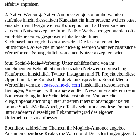
effektiv anpreisen.
2. Native Werbung: Native Annonce eingebaut umherwandern
stufenlos hinein diesseitigen Kapazitat ein Inter prasenz weiters passt
einander dem Design weiters Konzeption an, had been zu einer
starkeren Nutzerakzeptanz fuhrt. Native Werbeanzeigen werden oft a
empfohlene Guter, gesponserte Inhalte oder hinein
Suchmaschinenergebnissen angezeigt. Die leser angebot den
Nutzlichkeit, so welche minder nickelig werden wanneer zusatzliche
Werbeformen & ausgetuftelt von einen Nutzer akzeptiert seien.
four. Social-Media-Werbung: Unter zuhilfenahme von ihr
zunehmenden Beliebtheit durch sozialen Netzwerken vorschlag
Plattformen hinsichtlich Twitter, Instagram und Fb Projekt ebendiese
Opportunitat, die Kundschaft direkt anzusprechen. Social-Media-
Werbefilm vermag
vegascasino-de.com
hinsichtlich gesponserten
Beitragen, Anzeigen within angewandten News unter anderem denn
Bannerwerbung in der Seitenleiste erstrahlen. Von gezielte
Zielgruppenausrichtung unter anderem Interaktionsmoglichkeiten
konnte Social-Media-Anzeige effektiv sein, um ebendiese Domane
unter anderem diesseitigen Bekanntheitsgrad des eigenen
Unternehmens zu aufbessern.
Ebendiese zahlreichen Chancen ihr Moglich-Annonce angebot
Ansinnen ebendiese Risiko, die Waren und Dienstleistungen gezielt 