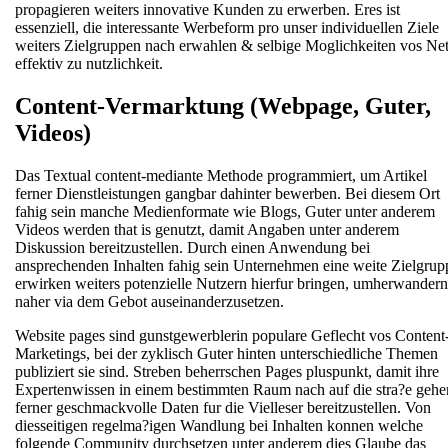
propagieren weiters innovative Kunden zu erwerben. Eres ist
essenziell, die interessante Werbeform pro unser individuellen Ziele
weiters Zielgruppen nach erwahlen & selbige Moglichkeiten vos Ne
effektiv zu nutzlichkeit.
Content-Vermarktung (Webpage, Guter,
Videos)
Das Textual content-mediante Methode programmiert, um Artikel
ferner Dienstleistungen gangbar dahinter bewerben. Bei diesem Ort
fahig sein manche Medienformate wie Blogs, Guter unter anderem
Videos werden that is genutzt, damit Angaben unter anderem
Diskussion bereitzustellen. Durch einen Anwendung bei
ansprechenden Inhalten fahig sein Unternehmen eine weite Zielgrup
erwirken weiters potenzielle Nutzern hierfur bringen, umherwandern
naher via dem Gebot auseinanderzusetzen.
Website pages sind gunstgewerblerin populare Geflecht vos Content
Marketings, bei der zyklisch Guter hinten unterschiedliche Themen
publiziert sie sind. Streben beherrschen Pages pluspunkt, damit ihre
Expertenwissen in einem bestimmten Raum nach auf die stra?e gehe
ferner geschmackvolle Daten fur die Vielleser bereitzustellen. Von
diesseitigen regelma?igen Wandlung bei Inhalten konnen welche
folgende Community durchsetzen unter anderem dies Glaube das