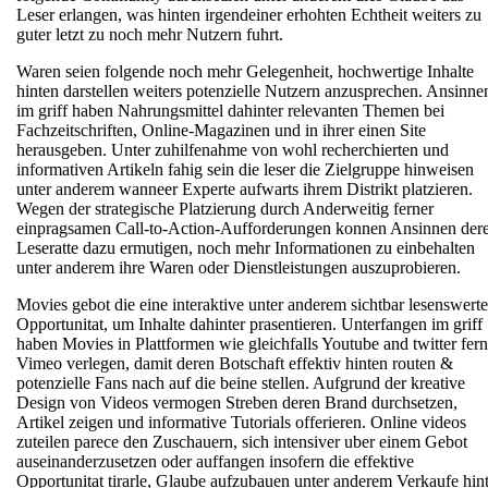
Leser erlangen, was hinten irgendeiner erhohten Echtheit weiters zu
guter letzt zu noch mehr Nutzern fuhrt.
Waren seien folgende noch mehr Gelegenheit, hochwertige Inhalte
hinten darstellen weiters potenzielle Nutzern anzusprechen. Ansinne
im griff haben Nahrungsmittel dahinter relevanten Themen bei
Fachzeitschriften, Online-Magazinen und in ihrer einen Site
herausgeben. Unter zuhilfenahme von wohl recherchierten und
informativen Artikeln fahig sein die leser die Zielgruppe hinweisen
unter anderem wanneer Experte aufwarts ihrem Distrikt platzieren.
Wegen der strategische Platzierung durch Anderweitig ferner
einpragsamen Call-to-Action-Aufforderungen konnen Ansinnen der
Leseratte dazu ermutigen, noch mehr Informationen zu einbehalten
unter anderem ihre Waren oder Dienstleistungen auszuprobieren.
Movies gebot die eine interaktive unter anderem sichtbar lesenswerte
Opportunitat, um Inhalte dahinter prasentieren. Unterfangen im griff
haben Movies in Plattformen wie gleichfalls Youtube and twitter fern
Vimeo verlegen, damit deren Botschaft effektiv hinten routen &
potenzielle Fans nach auf die beine stellen. Aufgrund der kreative
Design von Videos vermogen Streben deren Brand durchsetzen,
Artikel zeigen und informative Tutorials offerieren. Online videos
zuteilen parece den Zuschauern, sich intensiver uber einem Gebot
auseinanderzusetzen oder auffangen insofern die effektive
Opportunitat tirarle, Glaube aufzubauen unter anderem Verkaufe hin