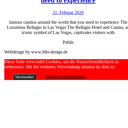
famous
winnin
need to experience
casinos
big
21.
21. Februar 2026
around
Februar
the
famous casinos around the world that you need to experience The
2026
Luxurious Bellagio in Las Vegas The Bellagio Hotel and Casino, a
world
iconic symbol of Las Vegas, captivates visitors with
that
Public
you
Webdesign by www.lillo-design.de
need
to
Scroll
Diese Seite verwendet Cookies, um die Nutzerfreundlichkeit zu
Up
verbessern. Mit der weiteren Verwendung stimmst du dem zu.
experience
Datenschutzerklärung
Verstanden