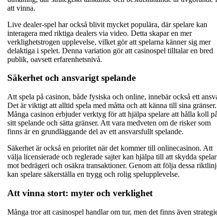
att vinna.
Live dealer-spel har också blivit mycket populära, där spelare kan
interagera med riktiga dealers via video. Detta skapar en mer
verklighetstrogen upplevelse, vilket gör att spelarna känner sig mer
delaktiga i spelet. Denna variation gör att casinospel tilltalar en bred
publik, oavsett erfarenhetsnivå.
Säkerhet och ansvarigt spelande
Att spela på casinon, både fysiska och online, innebär också ett ansva
Det är viktigt att alltid spela med måtta och att känna till sina gränser.
Många casinon erbjuder verktyg för att hjälpa spelare att hålla koll p
sitt spelande och sätta gränser. Att vara medveten om de risker som
finns är en grundläggande del av ett ansvarsfullt spelande.
Säkerhet är också en prioritet när det kommer till onlinecasinon. Att
välja licensierade och reglerade sajter kan hjälpa till att skydda spela
mot bedrägeri och osäkra transaktioner. Genom att följa dessa riktlinj
kan spelare säkerställa en trygg och rolig spelupplevelse.
Att vinna stort: myter och verklighet
Många tror att casinospel handlar om tur, men det finns även strategi