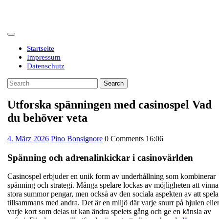
Skip
to
content
Open
Button
Startseite
Impressum
Datenschutz
Close
Search
Button
for:
Utforska spänningen med casinospel Vad
du behöver veta
4.
4. März 2026
Pino Bonsignore
0 Comments
16:06
März
2026
Spänning och adrenalinkickar i casinovärlden
Casinospel erbjuder en unik form av underhållning som kombinerar
spänning och strategi. Många spelare lockas av möjligheten att vinna
stora summor pengar, men också av den sociala aspekten av att spela
tillsammans med andra. Det är en miljö där varje snurr på hjulen elle
varje kort som delas ut kan ändra spelets gång och ge en känsla av