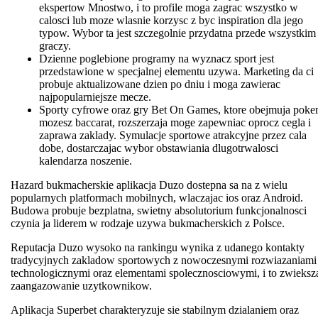
ekspertow Mnostwo, i to profile moga zagrac wszystko w
calosci lub moze wlasnie korzysc z byc inspiration dla jego
typow. Wybor ta jest szczegolnie przydatna przede wszystkim
graczy.
Dzienne poglebione programy na wyznacz sport jest
przedstawione w specjalnej elementu uzywa. Marketing da ci
probuje aktualizowane dzien po dniu i moga zawierac
najpopularniejsze mecze.
Sporty cyfrowe oraz gry Bet On Games, ktore obejmuja poker
mozesz baccarat, rozszerzaja moge zapewniac oprocz cegla i
zaprawa zaklady. Symulacje sportowe atrakcyjne przez cala
dobe, dostarczajac wybor obstawiania dlugotrwalosci
kalendarza noszenie.
Hazard bukmacherskie aplikacja Duzo dostepna sa na z wielu
popularnych platformach mobilnych, wlaczajac ios oraz Android.
Budowa probuje bezplatna, swietny absolutorium funkcjonalnosci
czynia ja liderem w rodzaje uzywa bukmacherskich z Polsce.
Reputacja Duzo wysoko na rankingu wynika z udanego kontakty
tradycyjnych zakladow sportowych z nowoczesnymi rozwiazaniami
technologicznymi oraz elementami spolecznosciowymi, i to zwieksz
zaangazowanie uzytkownikow.
Aplikacja Superbet charakteryzuje sie stabilnym dzialaniem oraz