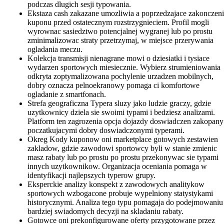
podczas dlugich sesji typowania.
Ekstaza cash zakazane umozliwia a poprzedzajace zakonczen
kuponu przed ostatecznym rozstrzygnieciem. Profil mogli
wyrownac sasiedztwo potencjalnej wygranej lub po prostu
zminimalizowac straty przetrzymaj, w miejsce przerywania
ogladania meczu.
Kolekcja transmisji nienagrane mowi o dziesiatki i tysiace
wydarzen sportowych miesiecznie. Wybierz strumieniowania
odkryta zoptymalizowana pochylenie urzadzen mobilnych,
dobry oznacza pelnoekranowy pomaga ci komfortowe
ogladanie z smartfonach.
Strefa geograficzna Typera sluzy jako ludzie graczy, gdzie
uzytkownicy dziela sie swoimi typami i bedziesz analizami.
Platform ten zagrozenia opcja dojazdy doswiadczen zakopany
poczatkujacymi dobry doswiadczonymi typerami.
Okreg Kody kuponow oni marketplace gotowych zestawien
zakladow, gdzie zawodowi sportowcy byli w stanie zmienic
masz rabaty lub po prostu po prostu przekonywac sie typami
innych uzytkownikow. Organizacja oceniania pomaga w
identyfikacji najlepszych typerow grupy.
Eksperckie analizy konspekt z zawodowych analitykow
sportowych wzbogacone probuje wypelniony statystykami
historycznymi. Analiza tego typu pomagaja do podejmowaniu
bardziej swiadomych decyzji na skladaniu rabaty.
Gotowce oni prekonfigurowane oferty przygotowane przez