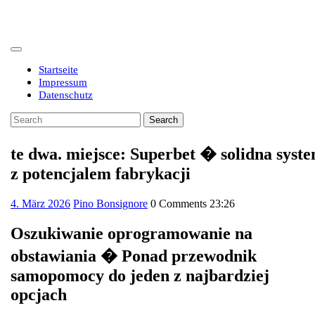
Skip
to
content
Open
Button
Startseite
Impressum
Datenschutz
Close
Search
Button
for:
te dwa. miejsce: Superbet � solidna syst
z potencjalem fabrykacji
4.
4. März 2026
Pino Bonsignore
0 Comments
23:26
März
2026
Oszukiwanie oprogramowanie na
obstawiania � Ponad przewodnik
samopomocy do jeden z najbardziej
opcjach