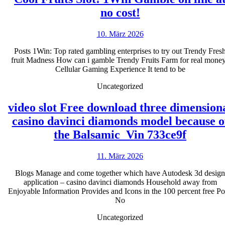
Cool
no cost!
Fruits
10.
10. März 2026
Slot!
März
1Win
Posts 1Win: Top rated gambling enterprises to try out Trendy Fres
2026
fruit Madness How can i gamble Trendy Fruits Farm for real mone
Gamble
Cellular Gaming Experience It tend to be
on
Uncategorized
line
at
video slot Free download three dimension
no
casino davinci diamonds model because o
video
cost!
the Balsamic_Vin 733ce9f
slot
11.
11. März 2026
Free
März
downlo
Blogs Manage and come together which have Autodesk 3d design
2026
application – casino davinci diamonds Household away from
three
Enjoyable Information Provides and Icons in the 100 percent free Po
dimens
No
casino
Uncategorized