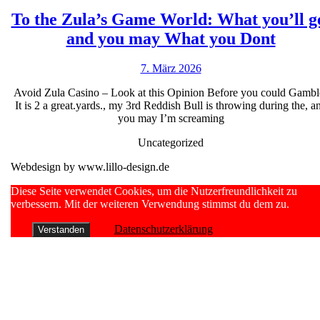
davinci
To the Zula’s Game World: What you’ll g
diamon
To
and you may What you Dont
model
the
becaus
7.
7. März 2026
Zula’
of
März
Game
Avoid Zula Casino – Look at this Opinion Before you could Gambl
2026
the
It is 2 a great.yards., my 3rd Reddish Bull is throwing during the, a
World
Balsam
you may I’m screaming
What
733ce9f
Uncategorized
you’ll
Webdesign by www.lillo-design.de
get
and
Scroll
Diese Seite verwendet Cookies, um die Nutzerfreundlichkeit zu
Up
verbessern. Mit der weiteren Verwendung stimmst du dem zu.
you
may
Datenschutzerklärung
Verstanden
What
you
Dont