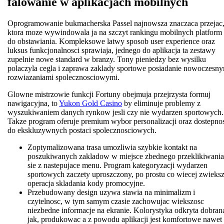
falowanie w aplikacjach mobilnych
Oprogramowanie bukmacherska Passel najnowsza znaczaca przejac
ktora moze wywindowala ja na szczyt rankingu mobilnych platform
do obstawiania. Kompleksowe latwy sposob user experience oraz
luksus funkcjonalnosci sprawiaja, jednego do aplikacja ta zestawy
zupelnie nowe standard w branzy. Tony pieniedzy bez wysilku
polaczyla cegla i zaprawa zaklady sportowe posiadanie nowoczesn
rozwiazaniami spolecznosciowymi.
Glowne mistrzowie funkcji Fortuny obejmuja przejrzysta formuj
nawigacyjna, to
Yukon Gold Casino
by eliminuje problemy z
wyszukiwaniem danych rynkow jesli czy nie wydarzen sportowych.
Takze program oferuje premium wybor personalizacji oraz dostepno
do ekskluzywnych postaci spolecznosciowych.
Zoptymalizowana trasa umozliwia szybkie kontakt na
poszukiwanych zakladow w miejsce zbednego przeklikiwania
sie z nastepujace menu. Program kategoryzacji wydarzen
sportowych zaczety uproszczony, po prostu co wiecej zwieks
operacja skladania kody promocyjne.
Przebudowany design uzywa stawia na minimalizm i
czytelnosc, w tym samym czasie zachowujac wiekszosc
niezbedne informacje na ekranie. Kolorystyka odkryta dobran
jak, produkowac a z powodu aplikacji jest komfortowe nawet