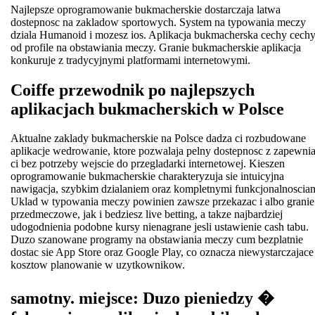
Najlepsze oprogramowanie bukmacherskie dostarczaja latwa
dostepnosc na zakladow sportowych. System na typowania meczy
dziala Humanoid i mozesz ios. Aplikacja bukmacherska cechy cech
od profile na obstawiania meczy. Granie bukmacherskie aplikacja
konkuruje z tradycyjnymi platformami internetowymi.
Coiffe przewodnik po najlepszych
aplikacjach bukmacherskich w Polsce
Aktualne zaklady bukmacherskie na Polsce dadza ci rozbudowane
aplikacje wedrowanie, ktore pozwalaja pelny dostepnosc z zapewni
ci bez potrzeby wejscie do przegladarki internetowej. Kieszen
oprogramowanie bukmacherskie charakteryzuja sie intuicyjna
nawigacja, szybkim dzialaniem oraz kompletnymi funkcjonalnosciam
Uklad w typowania meczy powinien zawsze przekazac i albo granie
przedmeczowe, jak i bedziesz live betting, a takze najbardziej
udogodnienia podobne kursy nienagrane jesli ustawienie cash tabu.
Duzo szanowane programy na obstawiania meczy cum bezplatnie
dostac sie App Store oraz Google Play, co oznacza niewystarczajace
kosztow planowanie w uzytkownikow.
samotny. miejsce: Duzo pieniedzy �