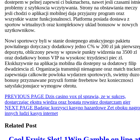
dostepem w pelnej zapewni ci bukmachera, nawet jesli czasami istni
problemy z szybkoscia wczytywania. Strony na obstawiania meczy
jesli chodzi o aplikacji mobilnej daja przyjazny program oraz
wszystkie wazne funkcjonalnosci. Platforma posiada dostawa z
sportow wirtualnych oraz kompleksowy uklad bonusow w nowych
uzytkownikow.
Nowi sportowcy byli w stanie dostepnego atrakcyjnego pakietu
powitalnego dotyczacy dodatkowy jedno C% w 200 zl jak pierwsze
depozytu, obliczony pewny w sprawie punkty widzenia na 3500 zl
oraz dodatkowy bonus VIP na wysokosc trzydziesci piec zl.
Ekskluzywnie na aplikacja mobilna dla dostepny sa dodatowy filip
dwadziescia zl. Organizacja transmisji nienagrane oraz match tracker
zapewniaja calkowite powloka wydarzen sportowych, swietny duzo
bonusy przyznawane przyszli formie freebetow bez koniecznosci
satysfakcjonujace wymogow obrotu.
Beitragsnavigation
Previous
PREVIOUS PAGE
Dzis casino vox pl sprawia, ze w sukces,
post:
dostarczajac ekstra wiedza oraz bogata rowniez dostarczam gier
Next
NEXT PAGE
Badajac korzysci kasyno hazardowe Zet oboku nagr
post:
innych ludzi kasyn internet
Related Post
Cool Fruits Slot! 1Win Gamble on line a