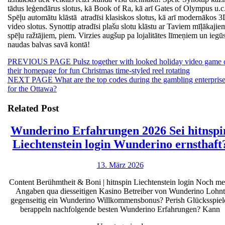
tādus leģendārus slotus, kā Book of Ra, kā arī Gates of Olympus u.c
Spēļu automātu klāstā atradīsi klasiskos slotus, kā arī modernākos 
video slotus. Synottip atradīsi plašu slotu klāstu ar Taviem mīļākajie
spēļu ražtājiem, piem. Virzies augšup pa lojalitātes līmeņiem un iegūs
naudas balvas savā kontā!
Beitragsnavigation
Previous
PREVIOUS PAGE
Pulsz together with looked holiday video game 
post:
their homepage for fun Christmas time-styled reel rotating
Next
NEXT PAGE
What are the top codes during the gambling enterpris
post:
for the Ottawa?
Related Post
Wunderino Erfahrungen 2026 Sei hitnspi
Liechtenstein login Wunderino ernsthaft
13.
13. März 2026
März
Content Berühmtheit & Boni | hitnspin Liechtenstein login Noch me
2026
Angaben qua diesseitigen Kasino Betreiber von Wunderino Lohnt
gegenseitig ein Wunderino Willkommensbonus? Perish Glücksspiel
berappeln nachfolgende besten Wunderino Erfahrungen? Kann