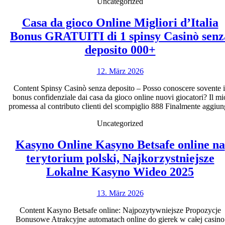
Uncategorized
Casa da gioco Online Migliori d’Italia
Bonus GRATUITI di 1 spinsy Casinò senz
Casa
deposito 000+
da
12.
12. März 2026
gioco
März
Online
Content Spinsy Casinò senza deposito – Posso conoscere sovente i
2026
bonus confidenziale dai casa da gioco online nuovi giocatori? Il mi
Migliori
promessa al contributo clienti del scompiglio 888 Finalmente aggiu
d’Italia
Uncategorized
Bonus
GRATUITI
Kasyno Online Kasyno Betsafe online na
di
terytorium polski, Najkorzystniejsze
Kasy
1
Lokalne Kasyno Wideo 2025
Onlin
spinsy
13.
13. März 2026
Kasy
Casinò
März
Betsa
senza
Content Kasyno Betsafe online: Najpozytywniejsze Propozycje
2026
Bonusowe Atrakcyjne automatach online do gierek w całej casino