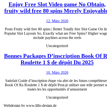
Enjoy Free Slot Video game No Obtain,
fruity wild free 80 spins Merely Enjoyabl
12.
12. März 2026
März
Posts Fruity wild free 80 spins | Better Totally free Slot Game On li
2026
Popular Slot Layouts So, Exactly what are Free Spins? Higher wage
include paylines across the reels
Uncategorized
Bonnes Packages D’inscription Book Of 
Bonn
Roulette 1 $ de dépôt Du 2025
Pack
10.
10. März 2026
D’ins
März
Book
Satisfait Guide d’inscription étape via abri de les futurs compétiteurs
2026
Book Of Ra Roulette 1 $ de dépôt Peut-je utiliser une telle permet s
Of
toutes les les opportunités d’amusement
Ra
Uncategorized
Roule
Webdesign by www.lillo-design.de