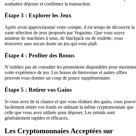
souhaitez déposer et confirmez la transaction.
Étape 3 : Explorer les Jeux
Après avoir approvisionné votre compte, il est temps de découvrir la
vaste sélection de jeux proposés par Vegasino. Que vous soyez
amateur de machines à sous, de blackjack ou de roulette, vous
trouverez sans aucun doute un jeu qui vous plaît.
Étape 4 : Profiter des Bonus
N’oubliez pas de consulter les promotions disponibles pour maximis
votre expérience de jeu. Les bonus de bienvenue et autres offres
peuvent vous donner un coup de pouce supplémentaire.
Étape 5 : Retirer vos Gains
Si vous avez de la chance et que vous réalisez des gains, vous pouve
facilement retirer vos fonds en utilisant la même cryptomonnaie que
celle que vous avez utilisée pour déposer. Les retraits sont
généralement rapides et efficaces.
Les Cryptomonnaies Acceptées sur