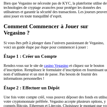
Bien que Vegasino ne nécessite pas de KYC, la plateforme utilise de
technologies de cryptage avancées pour protéger les données des
utilisateurs et garantir la sécurité des transactions. Les joueurs peuve
ainsi jouer en toute tranquillité d’esprit.
Comment Commencer à Jouer sur
Vegasino ?
Si vous êtes prêt à plonger dans l’univers passionnant de Vegasino,
voici un guide étape par étape pour commencer à jouer :
Étape 1 : Créer un Compte
Rendez-vous sur le site de
casino Vegasino
et cliquez sur le bouton
d’inscription. Remplissez le formulaire d’inscription en fournissant u
nom d’utilisateur et un mot de passe. Pas besoin de fournir des
informations personnelles !
Étape 2 : Effectuer un Dépôt
Une fois votre compte créé, vous pouvez déposer des fonds en utilis
votre cryptomonnaie préférée. Vegasino accepte plusieurs options, y
compris Bitcoin, Ethereum et Litecoin. Choisissez le montant que v