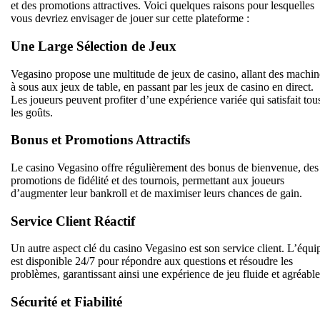
et des promotions attractives. Voici quelques raisons pour lesquelles
vous devriez envisager de jouer sur cette plateforme :
Une Large Sélection de Jeux
Vegasino propose une multitude de jeux de casino, allant des machin
à sous aux jeux de table, en passant par les jeux de casino en direct.
Les joueurs peuvent profiter d’une expérience variée qui satisfait tou
les goûts.
Bonus et Promotions Attractifs
Le casino Vegasino offre régulièrement des bonus de bienvenue, des
promotions de fidélité et des tournois, permettant aux joueurs
d’augmenter leur bankroll et de maximiser leurs chances de gain.
Service Client Réactif
Un autre aspect clé du casino Vegasino est son service client. L’équi
est disponible 24/7 pour répondre aux questions et résoudre les
problèmes, garantissant ainsi une expérience de jeu fluide et agréable
Sécurité et Fiabilité