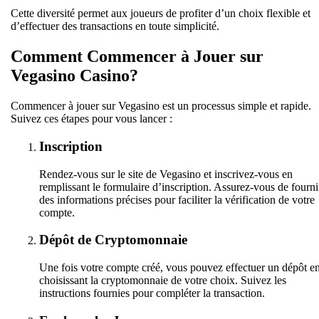
Cette diversité permet aux joueurs de profiter d’un choix flexible et
d’effectuer des transactions en toute simplicité.
Comment Commencer à Jouer sur
Vegasino Casino?
Commencer à jouer sur Vegasino est un processus simple et rapide.
Suivez ces étapes pour vous lancer :
Inscription
Rendez-vous sur le site de Vegasino et inscrivez-vous en
remplissant le formulaire d’inscription. Assurez-vous de fourni
des informations précises pour faciliter la vérification de votre
compte.
Dépôt de Cryptomonnaie
Une fois votre compte créé, vous pouvez effectuer un dépôt e
choisissant la cryptomonnaie de votre choix. Suivez les
instructions fournies pour compléter la transaction.