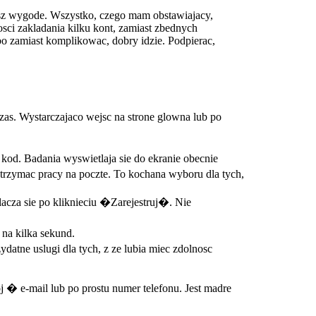
iesz wygode. Wszystko, czego mam obstawiajacy,
sci zakladania kilku kont, zamiast zbednych
o zamiast komplikowac, dobry idzie. Podpierac,
zas. Wystarczajaco wejsc na strone glowna lub po
kod. Badania wyswietlaja sie do ekranie obecnie
trzymac pracy na poczte. To kochana wyboru dla tych,
acza sie po kliknieciu �Zarejestruj�. Nie
na kilka sekund.
atne uslugi dla tych, z ze lubia miec zdolnosc
 � e-mail lub po prostu numer telefonu. Jest madre