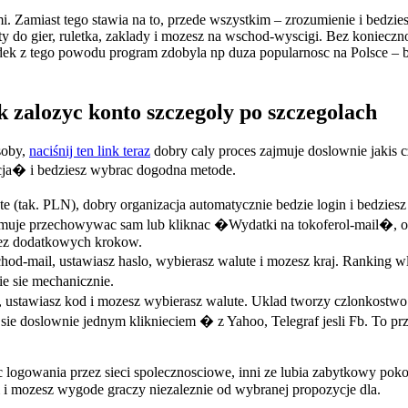
i. Zamiast tego stawia na to, przede wszystkim – zrozumienie i bedz
 do gier, ruletka, zaklady i mozesz na wschod-wyscigi. Bez konieczno
adek z tego powodu program zdobyla np duza popularnosc na Polsce – b
 zalozyc konto szczegoly po szczegolach
soby,
naciśnij ten link teraz
dobry caly proces zajmuje doslownie jakis c
acja� i bedziesz wybrac dogodna metode.
(tak. PLN), dobry organizacja automatycznie bedzie login i bedziesz 
sumuje przechowywac sam lub kliknac �Wydatki na tokoferol-mail�, o
bez dodatkowych krokow.
od-mail, ustawiasz haslo, wybierasz walute i mozesz kraj. Ranking wl
ie sie mechanicznie.
ustawiasz kod i mozesz wybierasz walute. Uklad tworzy czlonkostwo 
 doslownie jednym kliknieciem � z Yahoo, Telegraf jesli Fb. To przyd
 logowania przez sieci spolecznosciowe, inni ze lubia zabytkowy pokoj
i i mozesz wygode graczy niezaleznie od wybranej propozycje dla.