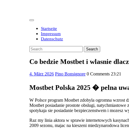
Skip
to
content
Open
Button
Startseite
Impressum
Datenschutz
Close
Search
Button
for:
Co bedzie Mostbet i wlasnie dlacz
4.
4. März 2026
Pino Bonsignore
0 Comments
23:21
März
2026
Mostbet Polska 2025 � pelna uwa
W Polsce program Mostbet zdobyla ogromna wzrost dzi
Mostbet posiadanie prostote obslugi, natychmiastowe z
spotykaja sie posiadanie bezpieczenstwem i mozesz w
Raz my linia aktora w sprawie internetowych kasynach 
2009 sezonu, majac na kieszeni miedzynarodowa licenc