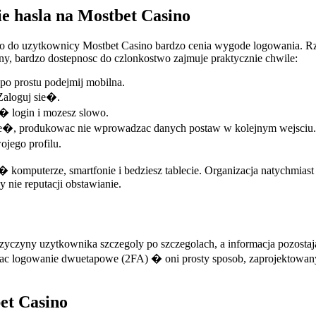
e hasla na Mostbet Casino
go do uzytkownicy Mostbet Casino bardzo cenia wygode logowania. Rze
lny, bardzo dostepnosc do czlonkostwo zajmuje praktycznie chwile:
 po prostu podejmij mobilna.
Zaloguj sie�.
 � login i mozesz slowo.
mnie�, produkowac nie wprowadzac danych postaw w kolejnym wejsciu.
ojego profilu.
 komputerze, smartfonie i bedziesz tablecie. Organizacja natychmiast s
zy nie reputacji obstawianie.
 przyczyny uzytkownika szczegoly po szczegolach, a informacja pozost
ac logowanie dwuetapowe (2FA) � oni prosty sposob, zaprojektowany
et Casino