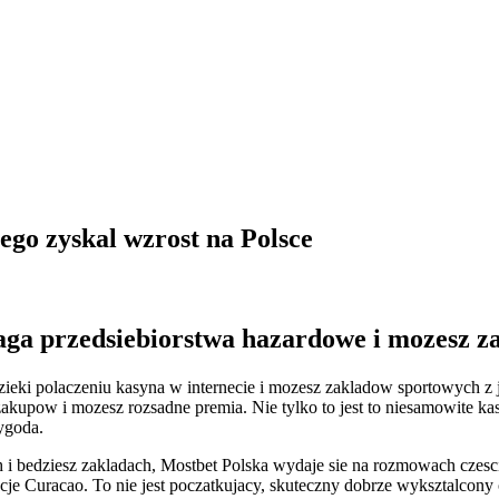
ego zyskal wzrost na Polsce
ga przedsiebiorstwa hazardowe i mozesz z
eki polaczeniu kasyna w internecie i mozesz zakladow sportowych z 
akupow i mozesz rozsadne premia. Nie tylko to jest to niesamowite kasy
ygoda.
i bedziesz zakladach, Mostbet Polska wydaje sie na rozmowach czescie
je Curacao. To nie jest poczatkujacy, skuteczny dobrze wyksztalcony 