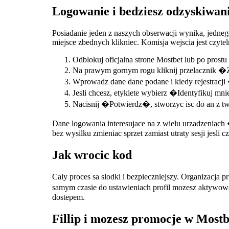
Logowanie i bedziesz odzyskiwani
Posiadanie jeden z naszych obserwacji wynika, jedne
miejsce zbednych klikniec. Komisja wejscia jest czyte
Odblokuj oficjalna strone Mostbet lub po prostu
Na prawym gornym rogu kliknij przelacznik �
Wprowadz dane dane podane i kiedy rejestracji
Jesli chcesz, etykiete wybierz �Identyfikuj 
Nacisnij �Potwierdz�, stworzyc isc do an z tw
Dane logowania interesujace na z wielu urzadzeniach �
bez wysilku zmieniac sprzet zamiast utraty sesji jesli c
Jak wrocic kod
Caly proces sa slodki i bezpieczniejszy. Organizacja
samym czasie do ustawieniach profil mozesz aktywow
dostepem.
Fillip i mozesz promocje w Mostb