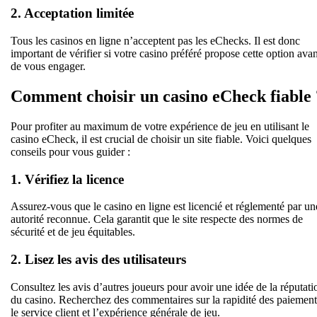
2. Acceptation limitée
Tous les casinos en ligne n’acceptent pas les eChecks. Il est donc
important de vérifier si votre casino préféré propose cette option avan
de vous engager.
Comment choisir un casino eCheck fiable 
Pour profiter au maximum de votre expérience de jeu en utilisant le
casino eCheck, il est crucial de choisir un site fiable. Voici quelques
conseils pour vous guider :
1. Vérifiez la licence
Assurez-vous que le casino en ligne est licencié et réglementé par un
autorité reconnue. Cela garantit que le site respecte des normes de
sécurité et de jeu équitables.
2. Lisez les avis des utilisateurs
Consultez les avis d’autres joueurs pour avoir une idée de la réputati
du casino. Recherchez des commentaires sur la rapidité des paiement
le service client et l’expérience générale de jeu.