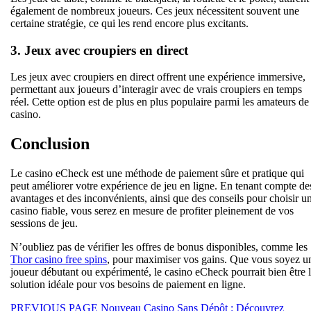
également de nombreux joueurs. Ces jeux nécessitent souvent une
certaine stratégie, ce qui les rend encore plus excitants.
3. Jeux avec croupiers en direct
Les jeux avec croupiers en direct offrent une expérience immersive,
permettant aux joueurs d’interagir avec de vrais croupiers en temps
réel. Cette option est de plus en plus populaire parmi les amateurs de
casino.
Conclusion
Le casino eCheck est une méthode de paiement sûre et pratique qui
peut améliorer votre expérience de jeu en ligne. En tenant compte de
avantages et des inconvénients, ainsi que des conseils pour choisir u
casino fiable, vous serez en mesure de profiter pleinement de vos
sessions de jeu.
N’oubliez pas de vérifier les offres de bonus disponibles, comme les
Thor casino free spins
, pour maximiser vos gains. Que vous soyez u
joueur débutant ou expérimenté, le casino eCheck pourrait bien être 
solution idéale pour vos besoins de paiement en ligne.
Beitragsnavigation
Previous
PREVIOUS PAGE
Nouveau Casino Sans Dépôt : Découvrez