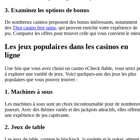
3. Examinez les options de bonus
De nombreux casinos proposent des bonus intéressants, notamment
des
Thor casino free spins
, qui peuvent enrichir votre expérience de
jeu. Comparez les offres pour trouver celle qui vous convient le mie
Les jeux populaires dans les casinos en
ligne
Une fois que vous avez choisi un casino eCheck fiable, vous serez p
à explorer une variété de jeux. Voici quelques-uns des jeux les plus
populaires que vous pouvez trouver :
1. Machines à sous
Les machines à sous sont un choix incontournable pour de nombreu
joueurs. Avec des thèmes variés et des jackpots attractifs, elles offren
une expérience de jeu captivante.
2. Jeux de table
Les jeux de table, comme le blackjack, la roulette et le poker, attirent