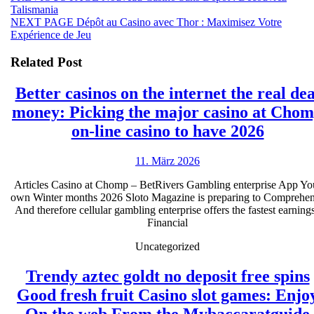
post:
Talismania
Next
NEXT PAGE
Dépôt au Casino avec Thor : Maximisez Votre
post:
Expérience de Jeu
Related Post
Better casinos on the internet the real dea
money: Picking the major casino at Cho
Better
on-line casino to have 2026
casino
11.
11. März 2026
on
März
the
Articles Casino at Chomp – BetRivers Gambling enterprise App Yo
2026
own Winter months 2026 Sloto Magazine is preparing to Comprehe
interne
And therefore cellular gambling enterprise offers the fastest earning
the
Financial
real
Uncategorized
deal
Trendy aztec goldt no deposit free spins
money
Good fresh fruit Casino slot games: Enjo
Pickin
On the web From the Mybaccaratguide