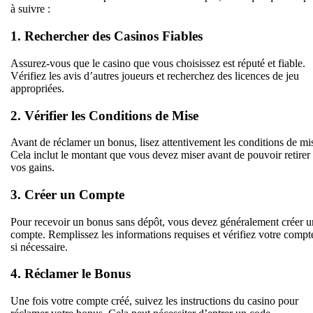
à suivre :
1. Rechercher des Casinos Fiables
Assurez-vous que le casino que vous choisissez est réputé et fiable.
Vérifiez les avis d’autres joueurs et recherchez des licences de jeu
appropriées.
2. Vérifier les Conditions de Mise
Avant de réclamer un bonus, lisez attentivement les conditions de mi
Cela inclut le montant que vous devez miser avant de pouvoir retirer
vos gains.
3. Créer un Compte
Pour recevoir un bonus sans dépôt, vous devez généralement créer u
compte. Remplissez les informations requises et vérifiez votre compt
si nécessaire.
4. Réclamer le Bonus
Une fois votre compte créé, suivez les instructions du casino pour