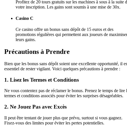
Profitez de 20 tours gratuits sur les machines à sous à la suite 
votre inscription. Les gains sont soumis à une mise de 30x.
Casino C
Ce casino offre un bonus sans dépôt de 15 euros et des
promotions régulières qui permettent aux joueurs de maximise
leurs gains.
Précautions à Prendre
Bien que les bonus sans dépôt soient une excellente opportunité, il es
essentiel de rester vigilant. Voici quelques précautions à prendre :
1. Lisez les Termes et Conditions
Ne vous contentez pas de réclamer le bonus. Prenez le temps de lire 
termes et conditions associés pour éviter les surprises désagréables.
2. Ne Jouez Pas avec Excès
Il peut être tentant de jouer plus que prévu, surtout si vous gagnez.
Fixez-vous des limites pour éviter les pertes potentielles.