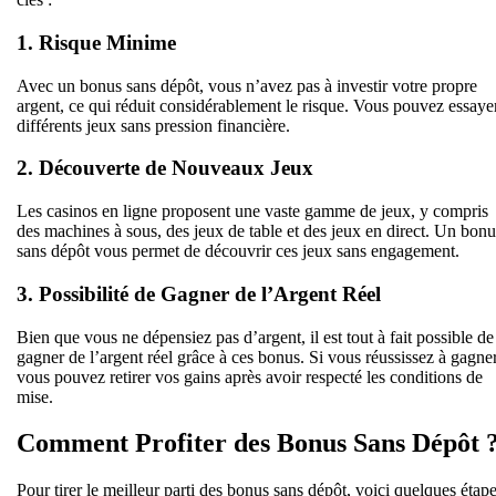
1. Risque Minime
Avec un bonus sans dépôt, vous n’avez pas à investir votre propre
argent, ce qui réduit considérablement le risque. Vous pouvez essaye
différents jeux sans pression financière.
2. Découverte de Nouveaux Jeux
Les casinos en ligne proposent une vaste gamme de jeux, y compris
des machines à sous, des jeux de table et des jeux en direct. Un bonu
sans dépôt vous permet de découvrir ces jeux sans engagement.
3. Possibilité de Gagner de l’Argent Réel
Bien que vous ne dépensiez pas d’argent, il est tout à fait possible de
gagner de l’argent réel grâce à ces bonus. Si vous réussissez à gagner
vous pouvez retirer vos gains après avoir respecté les conditions de
mise.
Comment Profiter des Bonus Sans Dépôt 
Pour tirer le meilleur parti des bonus sans dépôt, voici quelques étap