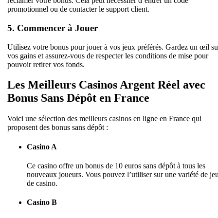
réclamer votre bonus. Cela peut nécessiter d’entrer un code
promotionnel ou de contacter le support client.
5. Commencer à Jouer
Utilisez votre bonus pour jouer à vos jeux préférés. Gardez un œil su
vos gains et assurez-vous de respecter les conditions de mise pour
pouvoir retirer vos fonds.
Les Meilleurs Casinos Argent Réel avec
Bonus Sans Dépôt en France
Voici une sélection des meilleurs casinos en ligne en France qui
proposent des bonus sans dépôt :
Casino A
Ce casino offre un bonus de 10 euros sans dépôt à tous les
nouveaux joueurs. Vous pouvez l’utiliser sur une variété de je
de casino.
Casino B