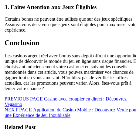
3. Faites Attention aux Jeux Éligibles
Certains bonus ne peuvent être utilisés que sur des jeux spécifiques.
Assurez-vous de savoir quels jeux sont éligibles pour maximiser votr
expérience.
Conclusion
Les casinos argent réel avec bonus sans dépôt offrent une opportunit
unique de découvrir le monde du jeu en ligne sans risque financier. 
choisissant judicieusement votre casino et en suivant les conseils
mentionnés dans cet article, vous pouvez maximiser vos chances de
gagner tout en vous amusant. N’oubliez pas de vérifier les offres
actuelles, car les promotions peuvent varier. Alors, êtes-vous prêt à
tenter votre chance ?
Beitragsnavigation
Previous
PREVIOUS PAGE
Casino avec croupier en direct : Découvrez
post:
Vegasino
Next
NEXT PAGE
Application de Casino Mobile : Découvrez Verde pou
post:
une Expérience de Jeu Inoubliable
Related Post