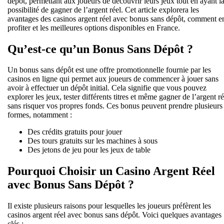
dépôt, permettant aux joueurs de découvrir leurs jeux tout en ayant l
possibilité de gagner de l’argent réel. Cet article explorera les
avantages des casinos argent réel avec bonus sans dépôt, comment e
profiter et les meilleures options disponibles en France.
Qu’est-ce qu’un Bonus Sans Dépôt ?
Un bonus sans dépôt est une offre promotionnelle fournie par les
casinos en ligne qui permet aux joueurs de commencer à jouer sans
avoir à effectuer un dépôt initial. Cela signifie que vous pouvez
explorer les jeux, tester différents titres et même gagner de l’argent ré
sans risquer vos propres fonds. Ces bonus peuvent prendre plusieurs
formes, notamment :
Des crédits gratuits pour jouer
Des tours gratuits sur les machines à sous
Des jetons de jeu pour les jeux de table
Pourquoi Choisir un Casino Argent Réel
avec Bonus Sans Dépôt ?
Il existe plusieurs raisons pour lesquelles les joueurs préfèrent les
casinos argent réel avec bonus sans dépôt. Voici quelques avantages
clés :