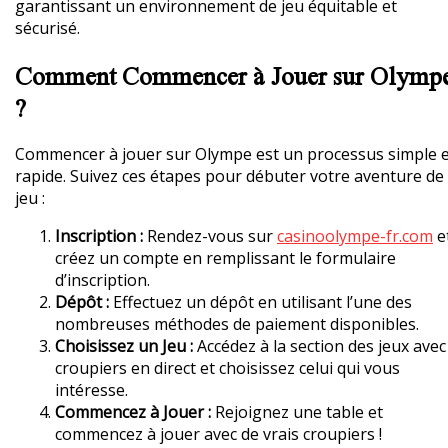
garantissant un environnement de jeu équitable et
sécurisé.
Comment Commencer à Jouer sur Olymp
?
Commencer à jouer sur Olympe est un processus simple e
rapide. Suivez ces étapes pour débuter votre aventure de
jeu :
Inscription :
Rendez-vous sur
casinoolympe-fr.com
e
créez un compte en remplissant le formulaire
d’inscription.
Dépôt :
Effectuez un dépôt en utilisant l’une des
nombreuses méthodes de paiement disponibles.
Choisissez un Jeu :
Accédez à la section des jeux avec
croupiers en direct et choisissez celui qui vous
intéresse.
Commencez à Jouer :
Rejoignez une table et
commencez à jouer avec de vrais croupiers !