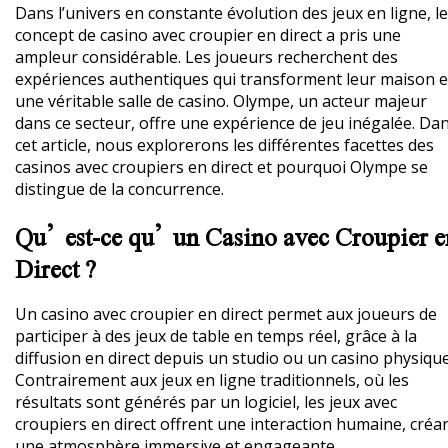
Dans l’univers en constante évolution des jeux en ligne, le
concept de casino avec croupier en direct a pris une
ampleur considérable. Les joueurs recherchent des
expériences authentiques qui transforment leur maison 
une véritable salle de casino. Olympe, un acteur majeur
dans ce secteur, offre une expérience de jeu inégalée. Da
cet article, nous explorerons les différentes facettes des
casinos avec croupiers en direct et pourquoi Olympe se
distingue de la concurrence.
Qu’est-ce qu’un Casino avec Croupier e
Direct ?
Un casino avec croupier en direct permet aux joueurs de
participer à des jeux de table en temps réel, grâce à la
diffusion en direct depuis un studio ou un casino physique
Contrairement aux jeux en ligne traditionnels, où les
résultats sont générés par un logiciel, les jeux avec
croupiers en direct offrent une interaction humaine, créa
une atmosphère immersive et engageante.