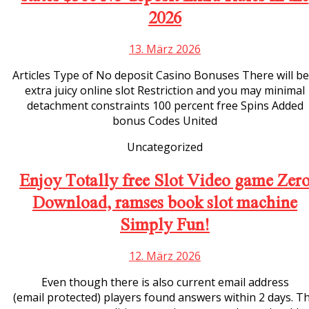
An
2026
educated
13.
13. März 2026
extra
März
Articles Type of No deposit Casino Bonuses There will be
2026
juicy
extra juicy online slot Restriction and you may minimal
online
detachment constraints 100 percent free Spins Added
bonus Codes United
slot
United
Uncategorized
states
Enjoy Totally free Slot Video game Zer
$500
Download, ramses book slot machine
No-
Enjoy
Simply Fun!
deposit
Totally
12.
Extra
12. März 2026
free
März
Rules
Even though there is also current email address
2026
Slot
(email protected) players found answers within 2 days. T
in