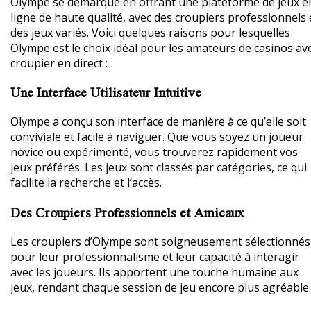
Olympe se démarque en offrant une plateforme de jeux e
ligne de haute qualité, avec des croupiers professionnels 
des jeux variés. Voici quelques raisons pour lesquelles
Olympe est le choix idéal pour les amateurs de casinos av
croupier en direct :
Une Interface Utilisateur Intuitive
Olympe a conçu son interface de manière à ce qu’elle soit
conviviale et facile à naviguer. Que vous soyez un joueur
novice ou expérimenté, vous trouverez rapidement vos
jeux préférés. Les jeux sont classés par catégories, ce qui
facilite la recherche et l’accès.
Des Croupiers Professionnels et Amicaux
Les croupiers d’Olympe sont soigneusement sélectionnés
pour leur professionnalisme et leur capacité à interagir
avec les joueurs. Ils apportent une touche humaine aux
jeux, rendant chaque session de jeu encore plus agréable.