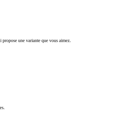
ui propose une variante que vous aimez.
es.