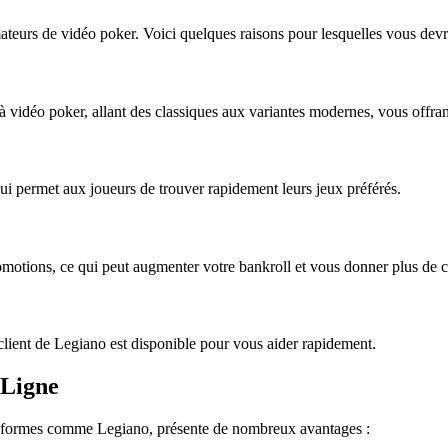
ateurs de vidéo poker. Voici quelques raisons pour lesquelles vous devri
idéo poker, allant des classiques aux variantes modernes, vous offran
 qui permet aux joueurs de trouver rapidement leurs jeux préférés.
omotions, ce qui peut augmenter votre bankroll et vous donner plus de 
client de Legiano est disponible pour vous aider rapidement.
 Ligne
teformes comme Legiano, présente de nombreux avantages :