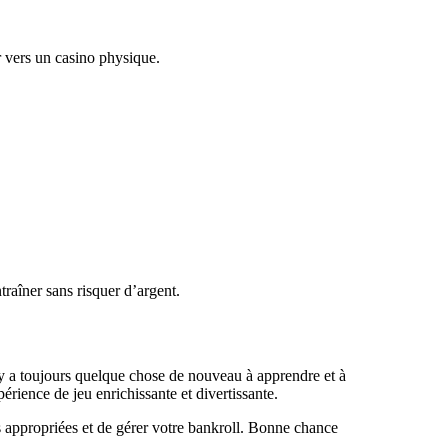
r vers un casino physique.
traîner sans risquer d’argent.
 y a toujours quelque chose de nouveau à apprendre et à
érience de jeu enrichissante et divertissante.
 appropriées et de gérer votre bankroll. Bonne chance