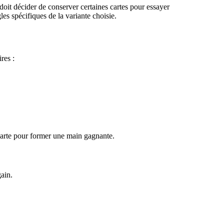
doit décider de conserver certaines cartes pour essayer
es spécifiques de la variante choisie.
res :
 carte pour former une main gagnante.
ain.