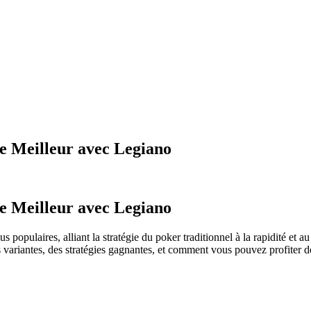
e Meilleur avec Legiano
e Meilleur avec Legiano
s populaires, alliant la stratégie du poker traditionnel à la rapidité et a
es variantes, des stratégies gagnantes, et comment vous pouvez profiter d