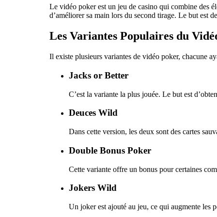
Le vidéo poker est un jeu de casino qui combine des élé
d’améliorer sa main lors du second tirage. Le but est d
Les Variantes Populaires du Vidé
Il existe plusieurs variantes de vidéo poker, chacune ay
Jacks or Better
C’est la variante la plus jouée. Le but est d’ob
Deuces Wild
Dans cette version, les deux sont des cartes sau
Double Bonus Poker
Cette variante offre un bonus pour certaines co
Jokers Wild
Un joker est ajouté au jeu, ce qui augmente les p