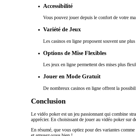
Accessibilité
Vous pouvez jouer depuis le confort de votre ma
Variété de Jeux
Les casinos en ligne proposent souvent une plus g
Options de Mise Flexibles
Les jeux en ligne permettent des mises plus flexib
Jouer en Mode Gratuit
De nombreux casinos en ligne offrent la possibilit
Conclusion
Le vidéo poker est un jeu passionnant qui combine stra
apprécier. En choisissant de jouer au vidéo poker sur
En résumé, que vous optiez pour des variantes comme Ja
et amusez-vous bien !