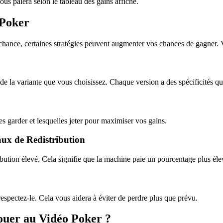
s paiera selon le tableau des gains affiché.
 Poker
 chance, certaines stratégies peuvent augmenter vos chances de gagner. V
 de la variante que vous choisissez. Chaque version a des spécificités qu
es garder et lesquelles jeter pour maximiser vos gains.
ux de Redistribution
bution élevé. Cela signifie que la machine paie un pourcentage plus éle
spectez-le. Cela vous aidera à éviter de perdre plus que prévu.
ouer au Vidéo Poker ?