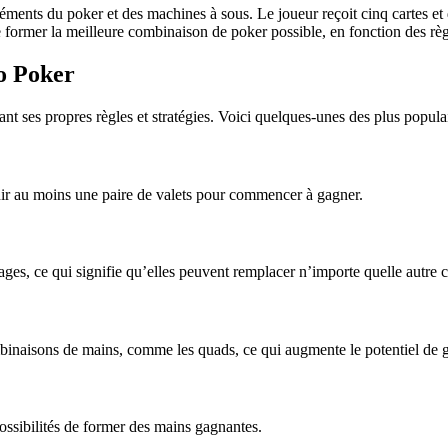
ments du poker et des machines à sous. Le joueur reçoit cinq cartes et 
e former la meilleure combinaison de poker possible, en fonction des règl
o Poker
ant ses propres règles et stratégies. Voici quelques-unes des plus populai
tenir au moins une paire de valets pour commencer à gagner.
vages, ce qui signifie qu’elles peuvent remplacer n’importe quelle autre
mbinaisons de mains, comme les quads, ce qui augmente le potentiel de g
ossibilités de former des mains gagnantes.