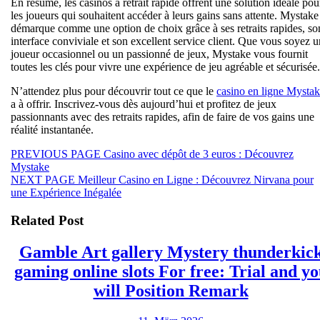
En résumé, les casinos à retrait rapide offrent une solution idéale pou
les joueurs qui souhaitent accéder à leurs gains sans attente. Mystake
démarque comme une option de choix grâce à ses retraits rapides, so
interface conviviale et son excellent service client. Que vous soyez u
joueur occasionnel ou un passionné de jeux, Mystake vous fournit
toutes les clés pour vivre une expérience de jeu agréable et sécurisée.
N’attendez plus pour découvrir tout ce que le
casino en ligne Mysta
a à offrir. Inscrivez-vous dès aujourd’hui et profitez de jeux
passionnants avec des retraits rapides, afin de faire de vos gains une
réalité instantanée.
Beitragsnavigation
Previous
PREVIOUS PAGE
Casino avec dépôt de 3 euros : Découvrez
post:
Mystake
Next
NEXT PAGE
Meilleur Casino en Ligne : Découvrez Nirvana pour
post:
une Expérience Inégalée
Related Post
Gamble Art gallery Mystery thunderkic
gaming online slots For free: Trial and y
Gamble
will Position Remark
Art