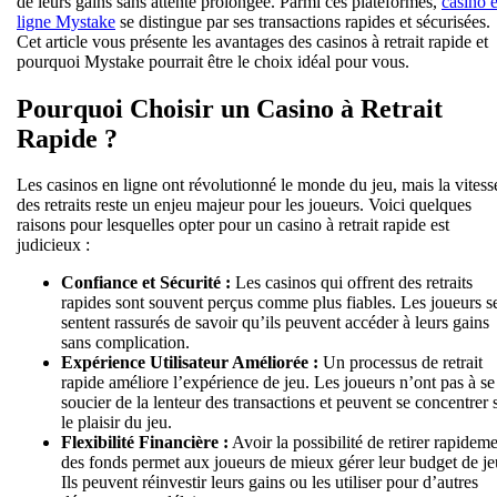
de leurs gains sans attente prolongée. Parmi ces plateformes,
casino 
ligne Mystake
se distingue par ses transactions rapides et sécurisées.
Cet article vous présente les avantages des casinos à retrait rapide et
pourquoi Mystake pourrait être le choix idéal pour vous.
Pourquoi Choisir un Casino à Retrait
Rapide ?
Les casinos en ligne ont révolutionné le monde du jeu, mais la vitess
des retraits reste un enjeu majeur pour les joueurs. Voici quelques
raisons pour lesquelles opter pour un casino à retrait rapide est
judicieux :
Confiance et Sécurité :
Les casinos qui offrent des retraits
rapides sont souvent perçus comme plus fiables. Les joueurs s
sentent rassurés de savoir qu’ils peuvent accéder à leurs gains
sans complication.
Expérience Utilisateur Améliorée :
Un processus de retrait
rapide améliore l’expérience de jeu. Les joueurs n’ont pas à se
soucier de la lenteur des transactions et peuvent se concentrer 
le plaisir du jeu.
Flexibilité Financière :
Avoir la possibilité de retirer rapidem
des fonds permet aux joueurs de mieux gérer leur budget de je
Ils peuvent réinvestir leurs gains ou les utiliser pour d’autres