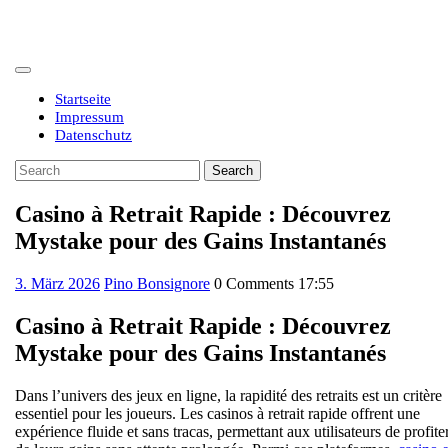
Skip
to
content
Open
Button
Startseite
Impressum
Datenschutz
Close
Search
Button
for:
Casino à Retrait Rapide : Découvrez
Mystake pour des Gains Instantanés
3.
3. März 2026
Pino Bonsignore
0 Comments
17:55
März
2026
Casino à Retrait Rapide : Découvrez
Mystake pour des Gains Instantanés
Dans l’univers des jeux en ligne, la rapidité des retraits est un critère
essentiel pour les joueurs. Les casinos à retrait rapide offrent une
expérience fluide et sans tracas, permettant aux utilisateurs de profite