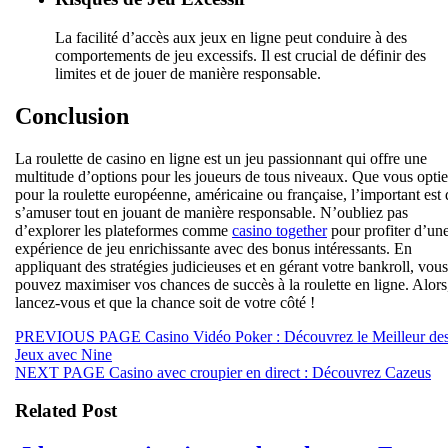
La facilité d’accès aux jeux en ligne peut conduire à des
comportements de jeu excessifs. Il est crucial de définir des
limites et de jouer de manière responsable.
Conclusion
La roulette de casino en ligne est un jeu passionnant qui offre une
multitude d’options pour les joueurs de tous niveaux. Que vous opti
pour la roulette européenne, américaine ou française, l’important est 
s’amuser tout en jouant de manière responsable. N’oubliez pas
d’explorer les plateformes comme
casino together
pour profiter d’un
expérience de jeu enrichissante avec des bonus intéressants. En
appliquant des stratégies judicieuses et en gérant votre bankroll, vous
pouvez maximiser vos chances de succès à la roulette en ligne. Alors
lancez-vous et que la chance soit de votre côté !
Beitragsnavigation
Previous
PREVIOUS PAGE
Casino Vidéo Poker : Découvrez le Meilleur de
post:
Jeux avec Nine
Next
NEXT PAGE
Casino avec croupier en direct : Découvrez Cazeus
post:
Related Post