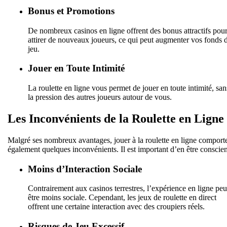
Bonus et Promotions
De nombreux casinos en ligne offrent des bonus attractifs pou
attirer de nouveaux joueurs, ce qui peut augmenter vos fonds 
jeu.
Jouer en Toute Intimité
La roulette en ligne vous permet de jouer en toute intimité, san
la pression des autres joueurs autour de vous.
Les Inconvénients de la Roulette en Ligne
Malgré ses nombreux avantages, jouer à la roulette en ligne comport
également quelques inconvénients. Il est important d’en être conscien
Moins d’Interaction Sociale
Contrairement aux casinos terrestres, l’expérience en ligne peu
être moins sociale. Cependant, les jeux de roulette en direct
offrent une certaine interaction avec des croupiers réels.
Risques de Jeu Excessif