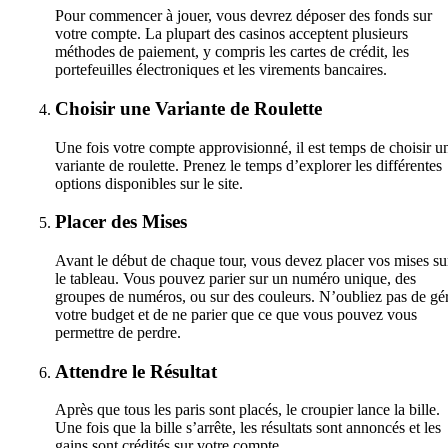
Pour commencer à jouer, vous devrez déposer des fonds sur
votre compte. La plupart des casinos acceptent plusieurs
méthodes de paiement, y compris les cartes de crédit, les
portefeuilles électroniques et les virements bancaires.
Choisir une Variante de Roulette
Une fois votre compte approvisionné, il est temps de choisir u
variante de roulette. Prenez le temps d’explorer les différentes
options disponibles sur le site.
Placer des Mises
Avant le début de chaque tour, vous devez placer vos mises su
le tableau. Vous pouvez parier sur un numéro unique, des
groupes de numéros, ou sur des couleurs. N’oubliez pas de gé
votre budget et de ne parier que ce que vous pouvez vous
permettre de perdre.
Attendre le Résultat
Après que tous les paris sont placés, le croupier lance la bille.
Une fois que la bille s’arrête, les résultats sont annoncés et les
gains sont crédités sur votre compte.