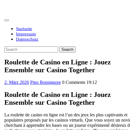
Skip
to
content
Open
Button
Startseite
Impressum
Datenschutz
Close
Search
Button
for:
Roulette de Casino en Ligne : Jouez
Ensemble sur Casino Together
2.
2. März 2026
Pino Bonsignore
0 Comments
19:12
März
2026
Roulette de Casino en Ligne : Jouez
Ensemble sur Casino Together
La roulette de casino en ligne est l’un des jeux les plus captivants et
populaires proposés par les casinos virtuels. Que vous soyez un novi
cherchant à apprendre les bases ou un joueur expérimenté désireux d