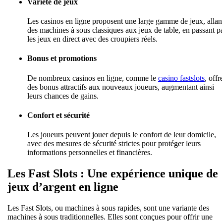
Variété de jeux
Les casinos en ligne proposent une large gamme de jeux, allan
des machines à sous classiques aux jeux de table, en passant p
les jeux en direct avec des croupiers réels.
Bonus et promotions
De nombreux casinos en ligne, comme le
casino fastslots
, offr
des bonus attractifs aux nouveaux joueurs, augmentant ainsi
leurs chances de gains.
Confort et sécurité
Les joueurs peuvent jouer depuis le confort de leur domicile,
avec des mesures de sécurité strictes pour protéger leurs
informations personnelles et financières.
Les Fast Slots : Une expérience unique de
jeux d’argent en ligne
Les Fast Slots, ou machines à sous rapides, sont une variante des
machines à sous traditionnelles. Elles sont conçues pour offrir une