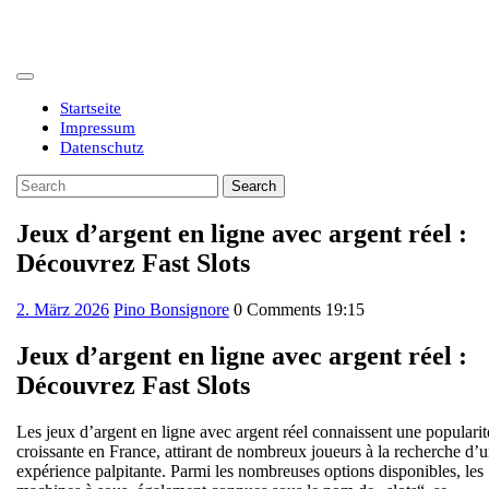
Skip
to
content
Open
Button
Startseite
Impressum
Datenschutz
Close
Search
Button
for:
Jeux d’argent en ligne avec argent réel :
Découvrez Fast Slots
2.
2. März 2026
Pino Bonsignore
0 Comments
19:15
März
2026
Jeux d’argent en ligne avec argent réel :
Découvrez Fast Slots
Les jeux d’argent en ligne avec argent réel connaissent une popularit
croissante en France, attirant de nombreux joueurs à la recherche d’
expérience palpitante. Parmi les nombreuses options disponibles, les