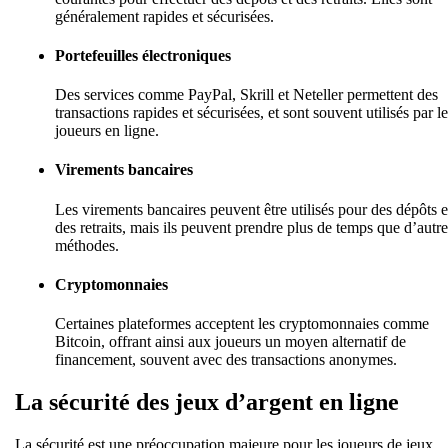
généralement rapides et sécurisées.
Portefeuilles électroniques
Des services comme PayPal, Skrill et Neteller permettent des
transactions rapides et sécurisées, et sont souvent utilisés par l
joueurs en ligne.
Virements bancaires
Les virements bancaires peuvent être utilisés pour des dépôts e
des retraits, mais ils peuvent prendre plus de temps que d’autre
méthodes.
Cryptomonnaies
Certaines plateformes acceptent les cryptomonnaies comme
Bitcoin, offrant ainsi aux joueurs un moyen alternatif de
financement, souvent avec des transactions anonymes.
La sécurité des jeux d’argent en ligne
La sécurité est une préoccupation majeure pour les joueurs de jeux