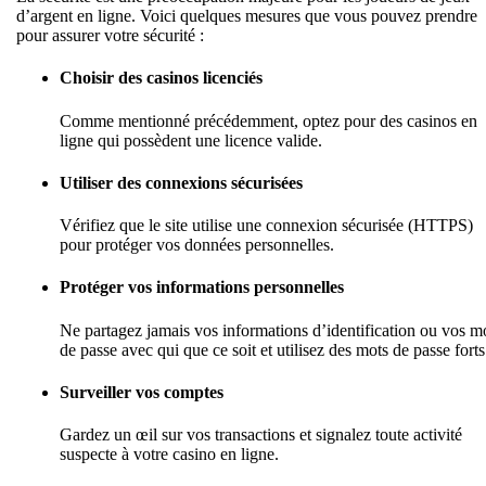
d’argent en ligne. Voici quelques mesures que vous pouvez prendre
pour assurer votre sécurité :
Choisir des casinos licenciés
Comme mentionné précédemment, optez pour des casinos en
ligne qui possèdent une licence valide.
Utiliser des connexions sécurisées
Vérifiez que le site utilise une connexion sécurisée (HTTPS)
pour protéger vos données personnelles.
Protéger vos informations personnelles
Ne partagez jamais vos informations d’identification ou vos m
de passe avec qui que ce soit et utilisez des mots de passe forts
Surveiller vos comptes
Gardez un œil sur vos transactions et signalez toute activité
suspecte à votre casino en ligne.