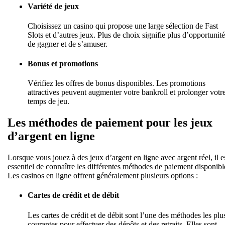
Variété de jeux
Choisissez un casino qui propose une large sélection de Fast
Slots et d’autres jeux. Plus de choix signifie plus d’opportunité
de gagner et de s’amuser.
Bonus et promotions
Vérifiez les offres de bonus disponibles. Les promotions
attractives peuvent augmenter votre bankroll et prolonger votr
temps de jeu.
Les méthodes de paiement pour les jeux
d’argent en ligne
Lorsque vous jouez à des jeux d’argent en ligne avec argent réel, il e
essentiel de connaître les différentes méthodes de paiement disponibl
Les casinos en ligne offrent généralement plusieurs options :
Cartes de crédit et de débit
Les cartes de crédit et de débit sont l’une des méthodes les plu
courantes pour effectuer des dépôts et des retraits. Elles sont