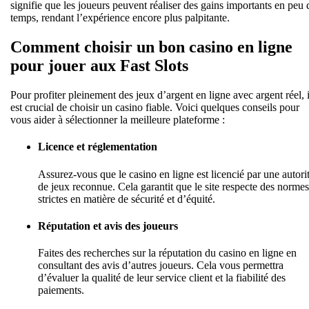
signifie que les joueurs peuvent réaliser des gains importants en peu 
temps, rendant l’expérience encore plus palpitante.
Comment choisir un bon casino en ligne
pour jouer aux Fast Slots
Pour profiter pleinement des jeux d’argent en ligne avec argent réel, i
est crucial de choisir un casino fiable. Voici quelques conseils pour
vous aider à sélectionner la meilleure plateforme :
Licence et réglementation
Assurez-vous que le casino en ligne est licencié par une autori
de jeux reconnue. Cela garantit que le site respecte des normes
strictes en matière de sécurité et d’équité.
Réputation et avis des joueurs
Faites des recherches sur la réputation du casino en ligne en
consultant des avis d’autres joueurs. Cela vous permettra
d’évaluer la qualité de leur service client et la fiabilité des
paiements.