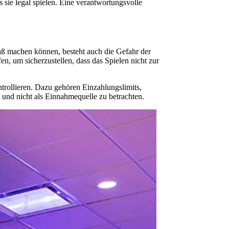
s sie legal spielen. Eine verantwortungsvolle
paß machen können, besteht auch die Gefahr der
n, um sicherzustellen, dass das Spielen nicht zur
trollieren. Dazu gehören Einzahlungslimits,
g und nicht als Einnahmequelle zu betrachten.