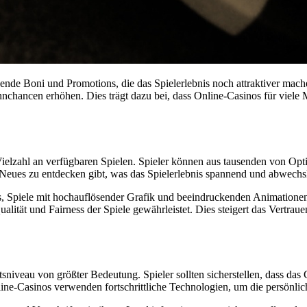
ende Boni und Promotions, die das Spielerlebnis noch attraktiver ma
nnchancen erhöhen. Dies trägt dazu bei, dass Online-Casinos für viel
 Vielzahl an verfügbaren Spielen. Spieler können aus tausenden von Opt
s Neues zu entdecken gibt, was das Spielerlebnis spannend und abwechsl
 Spiele mit hochauflösender Grafik und beeindruckenden Animationen
lität und Fairness der Spiele gewährleistet. Dies steigert das Vertrauen
tsniveau von größter Bedeutung. Spieler sollten sicherstellen, dass da
ine-Casinos verwenden fortschrittliche Technologien, um die persönlich