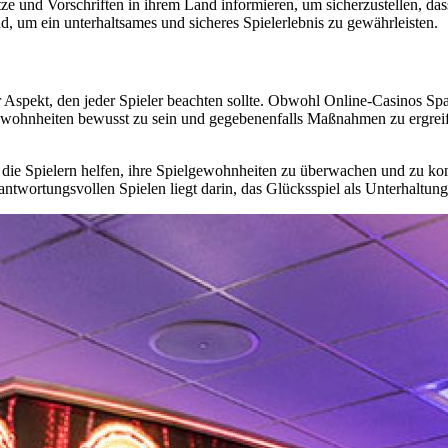
tze und Vorschriften in ihrem Land informieren, um sicherzustellen, das
d, um ein unterhaltsames und sicheres Spielerlebnis zu gewährleisten.
er Aspekt, den jeder Spieler beachten sollte. Obwohl Online-Casinos S
lgewohnheiten bewusst zu sein und gegebenenfalls Maßnahmen zu ergreife
 die Spielern helfen, ihre Spielgewohnheiten zu überwachen und zu kon
antwortungsvollen Spielen liegt darin, das Glücksspiel als Unterhaltun