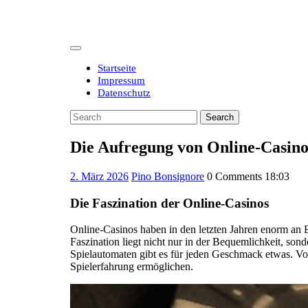
Skip
to
content
Open
Button
Startseite
Impressum
Datenschutz
Close
Search
Button
for:
Die Aufregung von Online-Casino
2.
2. März 2026
Pino Bonsignore
0 Comments
18:03
März
2026
Die Faszination der Online-Casinos
Online-Casinos haben in den letzten Jahren enorm an Be
Faszination liegt nicht nur in der Bequemlichkeit, sond
Spielautomaten gibt es für jeden Geschmack etwas. Vor 
Spielerfahrung ermöglichen.