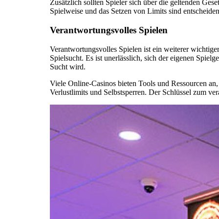
Zusätzlich sollten Spieler sich über die geltenden Gese
Spielweise und das Setzen von Limits sind entscheiden
Verantwortungsvolles Spielen
Verantwortungsvolles Spielen ist ein weiterer wichtig
Spielsucht. Es ist unerlässlich, sich der eigenen Spie
Sucht wird.
Viele Online-Casinos bieten Tools und Ressourcen an,
Verlustlimits und Selbstsperren. Der Schlüssel zum ver