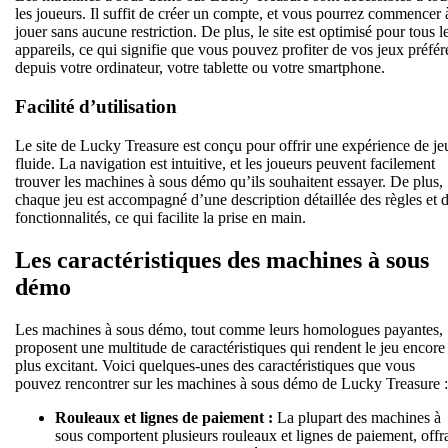
les joueurs. Il suffit de créer un compte, et vous pourrez commencer 
jouer sans aucune restriction. De plus, le site est optimisé pour tous l
appareils, ce qui signifie que vous pouvez profiter de vos jeux préfér
depuis votre ordinateur, votre tablette ou votre smartphone.
Facilité d’utilisation
Le site de Lucky Treasure est conçu pour offrir une expérience de je
fluide. La navigation est intuitive, et les joueurs peuvent facilement
trouver les machines à sous démo qu’ils souhaitent essayer. De plus,
chaque jeu est accompagné d’une description détaillée des règles et 
fonctionnalités, ce qui facilite la prise en main.
Les caractéristiques des machines à sous
démo
Les machines à sous démo, tout comme leurs homologues payantes,
proposent une multitude de caractéristiques qui rendent le jeu encore
plus excitant. Voici quelques-unes des caractéristiques que vous
pouvez rencontrer sur les machines à sous démo de Lucky Treasure :
Rouleaux et lignes de paiement :
La plupart des machines à
sous comportent plusieurs rouleaux et lignes de paiement, offr