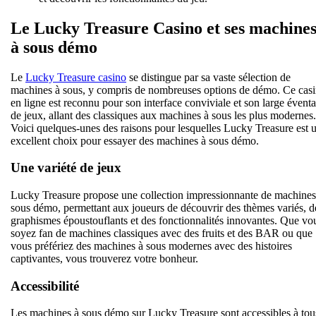
Le Lucky Treasure Casino et ses machine
à sous démo
Le
Lucky Treasure casino
se distingue par sa vaste sélection de
machines à sous, y compris de nombreuses options de démo. Ce cas
en ligne est reconnu pour son interface conviviale et son large éventa
de jeux, allant des classiques aux machines à sous les plus modernes.
Voici quelques-unes des raisons pour lesquelles Lucky Treasure est 
excellent choix pour essayer des machines à sous démo.
Une variété de jeux
Lucky Treasure propose une collection impressionnante de machines
sous démo, permettant aux joueurs de découvrir des thèmes variés, d
graphismes époustouflants et des fonctionnalités innovantes. Que vo
soyez fan de machines classiques avec des fruits et des BAR ou que
vous préfériez des machines à sous modernes avec des histoires
captivantes, vous trouverez votre bonheur.
Accessibilité
Les machines à sous démo sur Lucky Treasure sont accessibles à tou