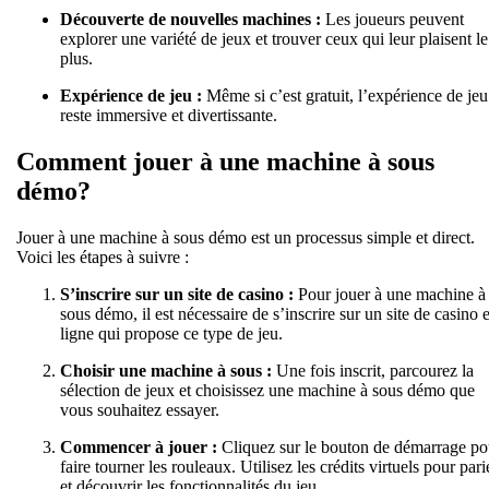
Découverte de nouvelles machines :
Les joueurs peuvent
explorer une variété de jeux et trouver ceux qui leur plaisent le
plus.
Expérience de jeu :
Même si c’est gratuit, l’expérience de jeu
reste immersive et divertissante.
Comment jouer à une machine à sous
démo?
Jouer à une machine à sous démo est un processus simple et direct.
Voici les étapes à suivre :
S’inscrire sur un site de casino :
Pour jouer à une machine à
sous démo, il est nécessaire de s’inscrire sur un site de casino 
ligne qui propose ce type de jeu.
Choisir une machine à sous :
Une fois inscrit, parcourez la
sélection de jeux et choisissez une machine à sous démo que
vous souhaitez essayer.
Commencer à jouer :
Cliquez sur le bouton de démarrage po
faire tourner les rouleaux. Utilisez les crédits virtuels pour pari
et découvrir les fonctionnalités du jeu.