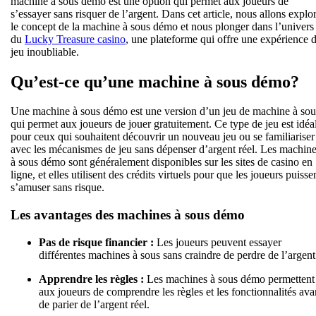
machine à sous démo est une option qui permet aux joueurs de
s’essayer sans risquer de l’argent. Dans cet article, nous allons explo
le concept de la machine à sous démo et nous plonger dans l’univers
du
Lucky Treasure casino
, une plateforme qui offre une expérience 
jeu inoubliable.
Qu’est-ce qu’une machine à sous démo?
Une machine à sous démo est une version d’un jeu de machine à sou
qui permet aux joueurs de jouer gratuitement. Ce type de jeu est idéa
pour ceux qui souhaitent découvrir un nouveau jeu ou se familiariser
avec les mécanismes de jeu sans dépenser d’argent réel. Les machin
à sous démo sont généralement disponibles sur les sites de casino en
ligne, et elles utilisent des crédits virtuels pour que les joueurs puisse
s’amuser sans risque.
Les avantages des machines à sous démo
Pas de risque financier :
Les joueurs peuvent essayer
différentes machines à sous sans craindre de perdre de l’argent
Apprendre les règles :
Les machines à sous démo permettent
aux joueurs de comprendre les règles et les fonctionnalités ava
de parier de l’argent réel.