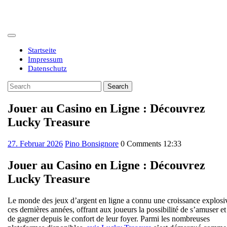
Skip
to
content
Open
Button
Startseite
Impressum
Datenschutz
Close
Search
Button
for:
Jouer au Casino en Ligne : Découvrez
Lucky Treasure
27.
27. Februar 2026
Pino Bonsignore
0 Comments
12:33
Februar
2026
Jouer au Casino en Ligne : Découvrez
Lucky Treasure
Le monde des jeux d’argent en ligne a connu une croissance explosi
ces dernières années, offrant aux joueurs la possibilité de s’amuser et
de gagner depuis le confort de leur foyer. Parmi les nombreuses