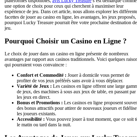
plateformes disponibles,
avis Lucky Treasure
s’est démarqué comme
une option de choix pour ceux qui cherchent à maximiser leur
expérience de jeu. Dans cet article, nous allons explorer les différent
facettes de jouer au casino en ligne, les avantages, les jeux proposés, 
pourquoi Lucky Treasure pourrait être votre prochaine destination de
jeu.
Pourquoi Choisir un Casino en Ligne ?
Le choix de jouer dans un casino en ligne présente de nombreux
avantages par rapport aux casinos traditionnels. Voici quelques raiso
qui pourraient vous convaincre :
Confort et Commodité :
Jouer à domicile vous permet de
profiter de vos jeux préférés sans avoir à vous déplacer.
Variété de Jeux :
Les casinos en ligne offrent une large gam
de jeux, des machines à sous aux jeux de table, en passant par
les jeux en direct.
Bonus et Promotions :
Les casinos en ligne proposent souve
des bonus attractifs pour attirer de nouveaux joueurs et fidélise
les joueurs existants.
Accessibilité :
Vous pouvez jouer à tout moment, que ce soit t
le matin ou tard dans la nuit.