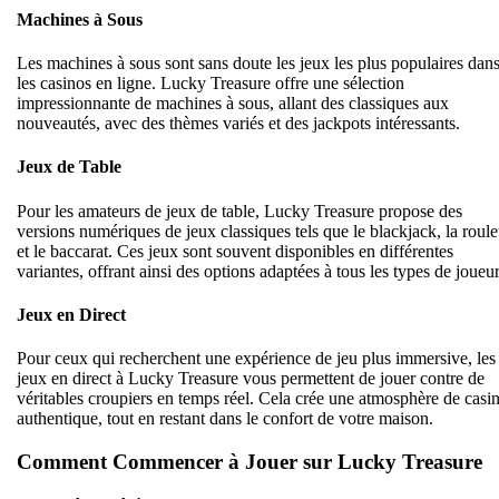
Machines à Sous
Les machines à sous sont sans doute les jeux les plus populaires dan
les casinos en ligne. Lucky Treasure offre une sélection
impressionnante de machines à sous, allant des classiques aux
nouveautés, avec des thèmes variés et des jackpots intéressants.
Jeux de Table
Pour les amateurs de jeux de table, Lucky Treasure propose des
versions numériques de jeux classiques tels que le blackjack, la roule
et le baccarat. Ces jeux sont souvent disponibles en différentes
variantes, offrant ainsi des options adaptées à tous les types de joueur
Jeux en Direct
Pour ceux qui recherchent une expérience de jeu plus immersive, les
jeux en direct à Lucky Treasure vous permettent de jouer contre de
véritables croupiers en temps réel. Cela crée une atmosphère de casi
authentique, tout en restant dans le confort de votre maison.
Comment Commencer à Jouer sur Lucky Treasure