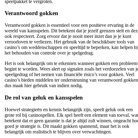
speelpakket te vergroten.
Verantwoord gokken
Verantwoord gokken is essentieel voor een positieve ervaring in de
wereld van kansspelen. Dit betekent dat je jezelf grenzen stelt en dez
ook respecteert. Zorg ervoor dat je nooit meer inzet dan je je kunt
veroorloven te verliezen. Het gebruik van de beschikbare tools van
casino’s om weddenschappen en speeltijd te beperken, kan helpen bi
het behouden van controle over je spelgedrag.
Het is ook belangrijk om te erkennen wanneer gokken een probleem
begint te worden. Wees alert op signalen zoals het verdoezelen van j
speelgedrag of het nemen van financiële risico’s voor gokken. Veel
casino’s bieden middelen ter ondersteuning van verantwoord gokken
dus maak hier gebruik van indien nodig.
De rol van geluk en kansspelen
Hoewel strategieën en kennis belangrijk zijn, speelt geluk ook een
grote rol bij casinospellen. Elk spel heeft een element van toeval, wa
betekent dat er geen garantie is dat je altijd zult winnen, ongeacht ho
goed je strategie is. Dit maakt gokken spannend, maar het is ook
belangrijk om realistisch te blijven over verwachtingen.