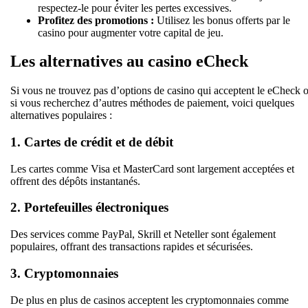
respectez-le pour éviter les pertes excessives.
Profitez des promotions :
Utilisez les bonus offerts par le
casino pour augmenter votre capital de jeu.
Les alternatives au casino eCheck
Si vous ne trouvez pas d’options de casino qui acceptent le eCheck 
si vous recherchez d’autres méthodes de paiement, voici quelques
alternatives populaires :
1. Cartes de crédit et de débit
Les cartes comme Visa et MasterCard sont largement acceptées et
offrent des dépôts instantanés.
2. Portefeuilles électroniques
Des services comme PayPal, Skrill et Neteller sont également
populaires, offrant des transactions rapides et sécurisées.
3. Cryptomonnaies
De plus en plus de casinos acceptent les cryptomonnaies comme