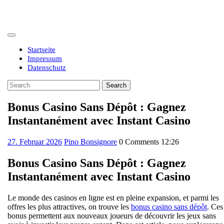
Skip
to
content
Open
Button
Startseite
Impressum
Datenschutz
Close
Search
Button
for:
Bonus Casino Sans Dépôt : Gagnez
Instantanément avec Instant Casino
27.
27. Februar 2026
Pino Bonsignore
0 Comments
12:26
Februar
2026
Bonus Casino Sans Dépôt : Gagnez
Instantanément avec Instant Casino
Le monde des casinos en ligne est en pleine expansion, et parmi les
offres les plus attractives, on trouve les
bonus casino sans dépôt
. Ces
bonus permettent aux nouveaux joueurs de découvrir les jeux sans