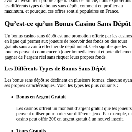
avoir à investir leur propre argent. Dans cet article, nous explorerons
les différents types de bonus sans dépôt, comment en profiter au
maximum, et pourquoi ces offres sont si populaires en France.
Qu’est-ce qu’un Bonus Casino Sans Dépôt
Un bonus casino sans dépôt est une promotion offerte par les casinos
en ligne qui permet aux joueurs de recevoir des fonds ou des tours
gratuits sans avoir à effectuer de dépôt initial. Cela signifie que les
joueurs peuvent commencer à jouer immédiatement et potentiellemen
gagner de l’argent réel sans risquer leurs propres fonds.
Les Différents Types de Bonus Sans Dépôt
Les bonus sans dépôt se déclinent en plusieurs formes, chacune ayan
ses propres caractéristiques. Voici les types les plus courants :
Bonus en Argent Gratuit
Les casinos offrent un montant d’argent gratuit que les joueurs
peuvent utiliser pour parier sur différents jeux. Par exemple, u
casino peut offrir 20€ en argent gratuit à un nouvel inscrit.
Tours Gratuits