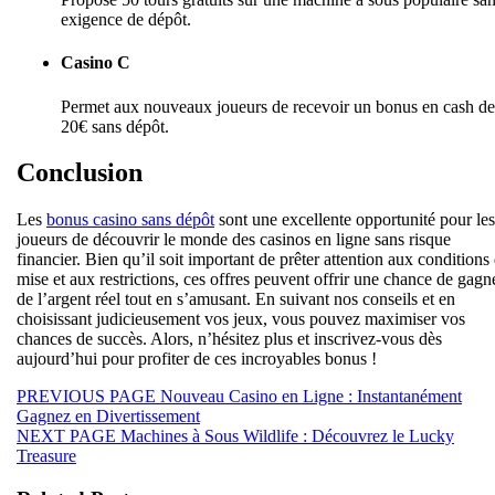
exigence de dépôt.
Casino C
Permet aux nouveaux joueurs de recevoir un bonus en cash de
20€ sans dépôt.
Conclusion
Les
bonus casino sans dépôt
sont une excellente opportunité pour les
joueurs de découvrir le monde des casinos en ligne sans risque
financier. Bien qu’il soit important de prêter attention aux conditions
mise et aux restrictions, ces offres peuvent offrir une chance de gagn
de l’argent réel tout en s’amusant. En suivant nos conseils et en
choisissant judicieusement vos jeux, vous pouvez maximiser vos
chances de succès. Alors, n’hésitez plus et inscrivez-vous dès
aujourd’hui pour profiter de ces incroyables bonus !
Beitragsnavigation
Previous
PREVIOUS PAGE
Nouveau Casino en Ligne : Instantanément
post:
Gagnez en Divertissement
Next
NEXT PAGE
Machines à Sous Wildlife : Découvrez le Lucky
post:
Treasure