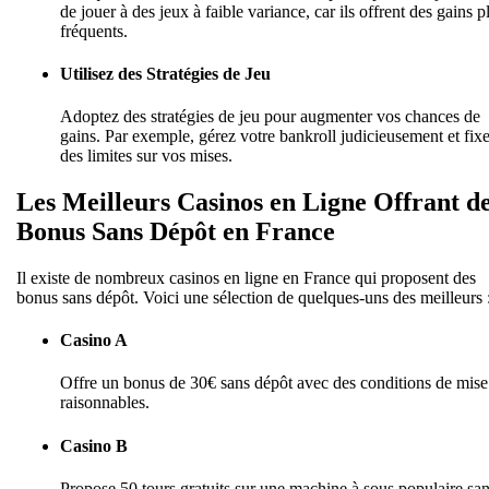
de jouer à des jeux à faible variance, car ils offrent des gains p
fréquents.
Utilisez des Stratégies de Jeu
Adoptez des stratégies de jeu pour augmenter vos chances de
gains. Par exemple, gérez votre bankroll judicieusement et fix
des limites sur vos mises.
Les Meilleurs Casinos en Ligne Offrant d
Bonus Sans Dépôt en France
Il existe de nombreux casinos en ligne en France qui proposent des
bonus sans dépôt. Voici une sélection de quelques-uns des meilleurs 
Casino A
Offre un bonus de 30€ sans dépôt avec des conditions de mise
raisonnables.
Casino B
Propose 50 tours gratuits sur une machine à sous populaire sa