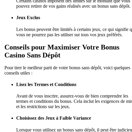
Certains casinos imposent des limites sur le montant que vous
pouvez retirer de vos gains réalisés avec un bonus sans dépôt.
Jeux Exclus
Les bonus peuvent être limités à certains jeux, ce qui signifie 
vous ne pourrez pas les utiliser sur tous vos jeux préférés.
Conseils pour Maximiser Votre Bonus
Casino Sans Dépôt
Pour tirer le meilleur parti de votre bonus sans dépôt, voici quelques
conseils utiles :
Lisez les Termes et Conditions
Avant de vous inscrire, assurez-vous de bien comprendre les
termes et conditions du bonus. Cela inclut les exigences de mi
et les restrictions sur les jeux.
Choisissez des Jeux à Faible Variance
Lorsque vous utilisez un bonus sans dépôt, il peut être judicie