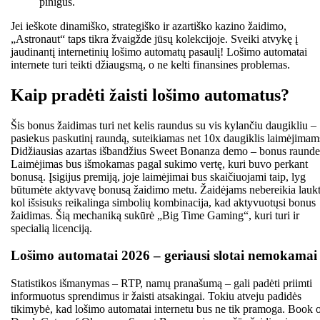
pinigus.
Jei ieškote dinamiško, strategiško ir azartiško kazino žaidimo,
„Astronaut“ taps tikra žvaigžde jūsų kolekcijoje. Sveiki atvykę į
jaudinantį internetinių lošimo automatų pasaulį! Lošimo automatai
internete turi teikti džiaugsmą, o ne kelti finansines problemas.
Kaip pradėti žaisti lošimo automatus?
Šis bonus žaidimas turi net kelis raundus su vis kylančiu daugikliu –
pasiekus paskutinį raundą, suteikiamas net 10x daugiklis laimėjimam
Didžiausias azartas išbandžius Sweet Bonanza demo – bonus raunde
Laimėjimas bus išmokamas pagal sukimo vertę, kuri buvo perkant
bonusą. Įsigijus premiją, joje laimėjimai bus skaičiuojami taip, lyg
būtumėte aktyvavę bonusą žaidimo metu. Žaidėjams nebereikia laukt
kol išsisuks reikalinga simbolių kombinacija, kad aktyvuotųsi bonus
žaidimas. Šią mechaniką sukūrė „Big Time Gaming“, kuri turi ir
specialią licenciją.
Lošimo automatai 2026 – geriausi slotai nemokamai
Statistikos išmanymas – RTP, namų pranašumą – gali padėti priimti
informuotus sprendimus ir žaisti atsakingai. Tokiu atveju padidės
tikimybė, kad lošimo automatai internetu bus ne tik pramoga. Book 