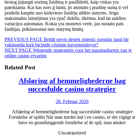
tiesiog įsijungti norimą žaidimą ir pasižiūrėti, kaip viskas yra
pateikiama. Kai kas nors jį laimi, jis atsistato į pradinę sumą ir vėl
pradeda kauptis nuo kiekvieno žaidėjų atlikto statymo. Jeigu
maksimalus laimėjimas yra ypač didelis, tikėtina, kad tai aukštos
variacijos automatas. Kokia yra monetos vertė, jau nustato pats
žaidėjas, priklausomai nuo statymų limitų.
Beitragsnavigation
Previous
PREVIOUS PAGE
Bettilt servis destek sistemi: sorunlar nasıl bir
post:
yaklaşımla hızlı biçimde çözüme kavuşturuluyor?
Next
NEXT PAGE
Winnende strategieën voor het maximaliseren van je
post:
online casino ervaring
Related Post
Afsløring af hemmelighederne bag
Afslør
succesfulde casino strategier
af
28.
28. Februar 2026
hemme
Februar
bag
Afsløring af hemmelighederne bag succesfulde casino strategier
2026
Forståelse af spillet Når man træder ind i en casino, er det vigtigt a
succes
have en grundlæggende forståelse af de spil, man ønsker
casino
Uncategorized