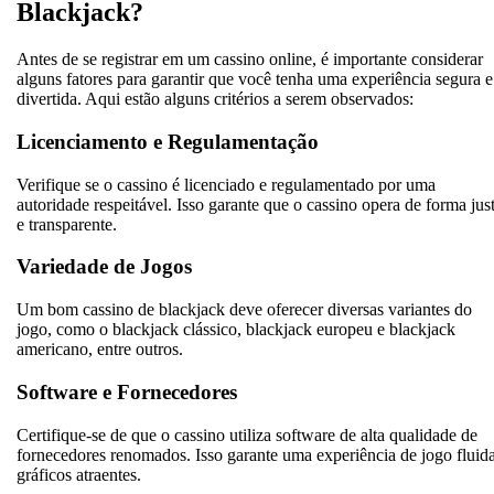
Blackjack?
Antes de se registrar em um cassino online, é importante considerar
alguns fatores para garantir que você tenha uma experiência segura e
divertida. Aqui estão alguns critérios a serem observados:
Licenciamento e Regulamentação
Verifique se o cassino é licenciado e regulamentado por uma
autoridade respeitável. Isso garante que o cassino opera de forma jus
e transparente.
Variedade de Jogos
Um bom cassino de blackjack deve oferecer diversas variantes do
jogo, como o blackjack clássico, blackjack europeu e blackjack
americano, entre outros.
Software e Fornecedores
Certifique-se de que o cassino utiliza software de alta qualidade de
fornecedores renomados. Isso garante uma experiência de jogo fluid
gráficos atraentes.