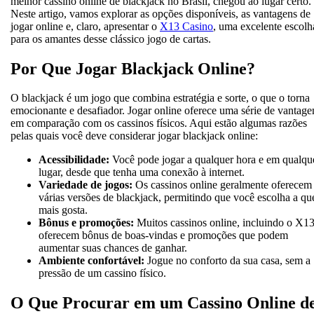
melhor cassino online de blackjack no Brasil, chegou ao lugar certo.
Neste artigo, vamos explorar as opções disponíveis, as vantagens de
jogar online e, claro, apresentar o
X13 Casino
, uma excelente escolh
para os amantes desse clássico jogo de cartas.
Por Que Jogar Blackjack Online?
O blackjack é um jogo que combina estratégia e sorte, o que o torna
emocionante e desafiador. Jogar online oferece uma série de vantage
em comparação com os cassinos físicos. Aqui estão algumas razões
pelas quais você deve considerar jogar blackjack online:
Acessibilidade:
Você pode jogar a qualquer hora e em qualqu
lugar, desde que tenha uma conexão à internet.
Variedade de jogos:
Os cassinos online geralmente oferecem
várias versões de blackjack, permitindo que você escolha a qu
mais gosta.
Bônus e promoções:
Muitos cassinos online, incluindo o X13
oferecem bônus de boas-vindas e promoções que podem
aumentar suas chances de ganhar.
Ambiente confortável:
Jogue no conforto da sua casa, sem a
pressão de um cassino físico.
O Que Procurar em um Cassino Online d