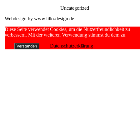
big
Uncategorized
at
Webdesign by www.lillo-design.de
casinos
Scroll
Diese Seite verwendet Cookies, um die Nutzerfreundlichkeit zu
Up
verbessern. Mit der weiteren Verwendung stimmst du dem zu.
Datenschutzerklärung
Verstanden