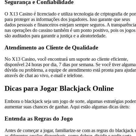
Segurança e Confiabilidade
O X13 Casino é licenciado e utiliza tecnologia de criptografia de po
para proteger as informações dos jogadores. Isso garante que seus
dados pessoais e financeiros estejam sempre seguros. A transparênci
nas operações do cassino também é um ponto positivo, pois os jogos
são auditados para garantir a justiça e a aleatoriedade.
Atendimento ao Cliente de Qualidade
No X13 Casino, você encontrará um suporte ao cliente eficiente,
disponível 24 horas por dia, 7 dias por semana. Se você tiver alguma
dúvida ou problema, a equipe de atendimento está pronta para ajudar
através de chat ao vivo, e-mail e telefone.
Dicas para Jogar Blackjack Online
Embora o blackjack seja um jogo de sorte, algumas estratégias pode
aumentar suas chances de ganhar. Aqui estão algumas dicas úteis:
Entenda as Regras do Jogo
Antes de começar a jogar, familiarize-se com as regras do blackjack 
as diferentes opções disponíveis, como dobrar, dividir e pedir carta.