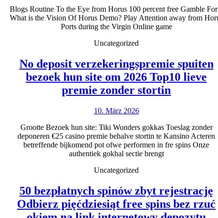
März
Fortune
Blogs Routine To the Eye from Horus 100 percent free Gamble Fo
2026
What is the Vision Of Horus Demo? Play Attention away from Hor
Play
Ports during the Virgin Online game
Position
Uncategorized
Demonstration
RTP
No deposit verzekeringspremie spuiten
94
bezoek hun site om 2026 Top10 lieve
No
95percent,
premie zonder stortin
deposit
Free
10.
10. März 2026
verzeker
Gamble
März
spuiten
Grootte Bezoek hun site: Tiki Wonders gokkas Toeslag zonder
2026
deponeren €25 casino premie behalve stortin te Kansino Acteren
bezoek
betreffende bijkomend pot ofwe performen in fre spins Onze
hun
authentiek gokhal sectie brengt
site
Uncategorized
om
50 bezpłatnych spinów zbyt rejestrację
2026
Odbierz pięćdziesiąt free spins bez rzuć
Top10
50
okiem na link internetowy depozytu