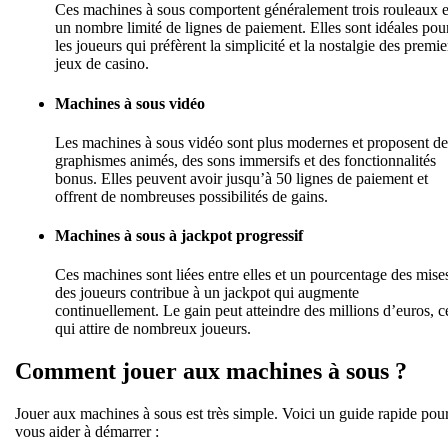
Ces machines à sous comportent généralement trois rouleaux e
un nombre limité de lignes de paiement. Elles sont idéales pou
les joueurs qui préfèrent la simplicité et la nostalgie des premie
jeux de casino.
Machines à sous vidéo
Les machines à sous vidéo sont plus modernes et proposent de
graphismes animés, des sons immersifs et des fonctionnalités
bonus. Elles peuvent avoir jusqu’à 50 lignes de paiement et
offrent de nombreuses possibilités de gains.
Machines à sous à jackpot progressif
Ces machines sont liées entre elles et un pourcentage des mise
des joueurs contribue à un jackpot qui augmente
continuellement. Le gain peut atteindre des millions d’euros, c
qui attire de nombreux joueurs.
Comment jouer aux machines à sous ?
Jouer aux machines à sous est très simple. Voici un guide rapide pou
vous aider à démarrer :