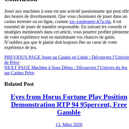
Jouer aux machines à sous est une activité passionnante qui peut offr
des heures de divertissement. Que vous choisissiez de jouer dans un
casino terrestre ou en ligne, comme
xn--casinopriv-k7a.vip
, il est
essentiel de jouer de manière responsable. En suivant les conseils et
stratégies mentionnés dans cet article, vous pourrez profiter pleineme
de votre expérience tout en maximisant vos chances de gains.
N’oubliez pas que le plaisir doit toujours être au cœur de votre
expérience de jeu.
Beitragsnavigation
Previous
PREVIOUS PAGE
Jouer au Casino en Ligne : Découvrez l’Univer
post:
de Prive
Next
NEXT PAGE
Machine à Sous Démo : Découvrez l’Univers du Jeu
post:
sur Casino Prive
Related Post
Eyes from Horus Fortune Play Position
Demonstration RTP 94 95percent, Free
Eyes
Gamble
from
13.
13. März 2026
Horus