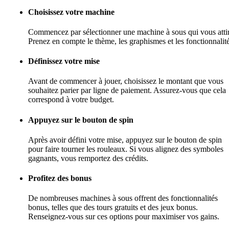
Choisissez votre machine
Commencez par sélectionner une machine à sous qui vous attir
Prenez en compte le thème, les graphismes et les fonctionnalité
Définissez votre mise
Avant de commencer à jouer, choisissez le montant que vous
souhaitez parier par ligne de paiement. Assurez-vous que cela
correspond à votre budget.
Appuyez sur le bouton de spin
Après avoir défini votre mise, appuyez sur le bouton de spin
pour faire tourner les rouleaux. Si vous alignez des symboles
gagnants, vous remportez des crédits.
Profitez des bonus
De nombreuses machines à sous offrent des fonctionnalités
bonus, telles que des tours gratuits et des jeux bonus.
Renseignez-vous sur ces options pour maximiser vos gains.