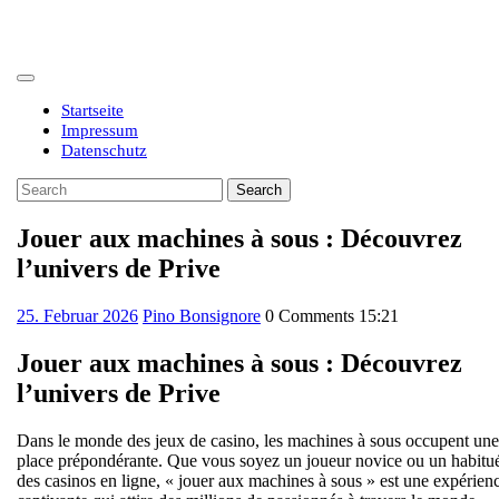
Skip
to
content
Open
Button
Startseite
Impressum
Datenschutz
Close
Search
Button
for:
Jouer aux machines à sous : Découvrez
l’univers de Prive
25.
25. Februar 2026
Pino Bonsignore
0 Comments
15:21
Februar
2026
Jouer aux machines à sous : Découvrez
l’univers de Prive
Dans le monde des jeux de casino, les machines à sous occupent une
place prépondérante. Que vous soyez un joueur novice ou un habitu
des casinos en ligne, « jouer aux machines à sous » est une expérien