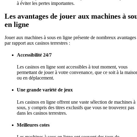
à éviter les pertes importantes.
Les avantages de jouer aux machines à so
en ligne
Jouer aux machines à sous en ligne présente de nombreux avantages
par rapport aux casinos terrestres :
Accessibilité 24/7
Les casinos en ligne sont accessibles à tout moment, vous
permettant de jouer à votre convenance, que ce soit à la maiso
ou en déplacement.
Une grande variété de jeux
Les casinos en ligne offrent une vaste sélection de machines à
sous, y compris des titres exclusifs que vous ne trouverez pas
dans les casinos terrestres.
Meilleures cotes
Les machines à sous en ligne ont souvent des taux de