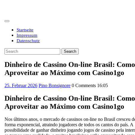
Skip
to
content
Open
Button
Startseite
Impressum
Datenschutz
Close
Search
Button
for:
Dinheiro de Cassino On-line Brasil: Como
Aproveitar ao Máximo com Casino1go
25.
25. Februar 2026
Pino Bonsignore
0 Comments
16:05
Februar
2026
Dinheiro de Cassino On-line Brasil: Como
Aproveitar ao Máximo com Casino1go
Nos últimos anos, o mercado de cassinos on-line no Brasil cresceu d
forma exponencial, atraindo jogadores de todos os cantos do país. A
possibilidade de ganhar dinheiro jogando jogos de cassino pela inter