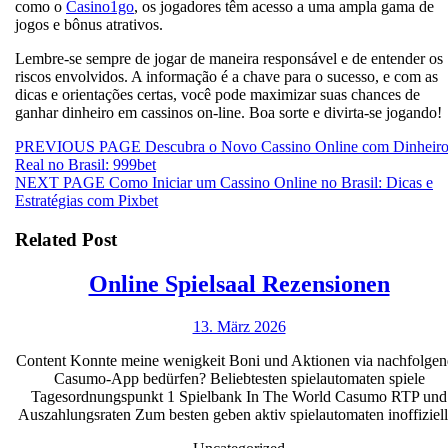
como o
Casino1go
, os jogadores têm acesso a uma ampla gama de
jogos e bônus atrativos.
Lembre-se sempre de jogar de maneira responsável e de entender os
riscos envolvidos. A informação é a chave para o sucesso, e com as
dicas e orientações certas, você pode maximizar suas chances de
ganhar dinheiro em cassinos on-line. Boa sorte e divirta-se jogando!
Beitragsnavigation
Previous
PREVIOUS PAGE
Descubra o Novo Cassino Online com Dinheir
post:
Real no Brasil: 999bet
Next
NEXT PAGE
Como Iniciar um Cassino Online no Brasil: Dicas e
post:
Estratégias com Pixbet
Related Post
Onlin
Online Spielsaal Rezensionen
Spiel
13.
13. März 2026
Rezen
März
Content Konnte meine wenigkeit Boni und Aktionen via nachfolge
2026
Casumo-App bedürfen? Beliebtesten spielautomaten spiele
Tagesordnungspunkt 1 Spielbank In The World Casumo RTP und
Auszahlungsraten Zum besten geben aktiv spielautomaten inoffiziell