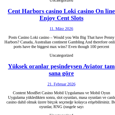
Uncategorized
Cent Harbors casino Loki casino On line
Cent
Enjoy Cent Slots
Harbors
11.
11. März 2026
casino
März
Loki
Posts Casino Loki casino – Would you Win Big That have Penny
2026
Harbors? Canada, Australian continent Gambling And therefore onl
casino
ports have the biggest max wins? Even though 100 percent
On
Uncategorized
line
Enjoy
Yüksek oranlar peşindeysen Aviator tam
Yüksek
Cent
sana göre
oranlar
Slots
21.
21. Februar 2026
peşindeysen
Februar
Aviator
Content MostBet Casino Mobil Uygulaması ve Mobil Oyun
2026
Uygulama yükledikten sonra, slot oyunları, masa oyunları ve canlı
tam
casino dahil olmak üzere birçok seçeneğe kolayca erişebilirsiniz. B
sana
oyunlar, RNG (rasgele sayı
göre