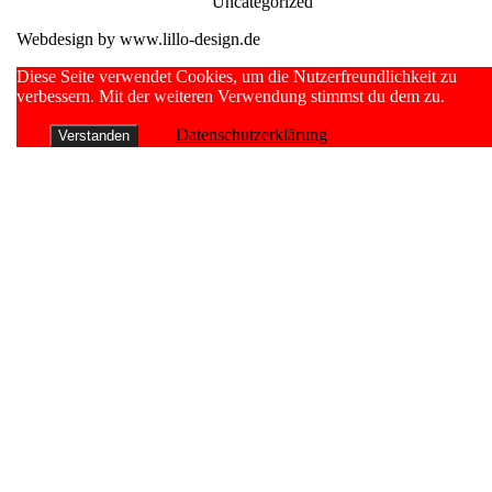
Uncategorized
Webdesign by www.lillo-design.de
Scroll
Diese Seite verwendet Cookies, um die Nutzerfreundlichkeit zu
Up
verbessern. Mit der weiteren Verwendung stimmst du dem zu.
Datenschutzerklärung
Verstanden