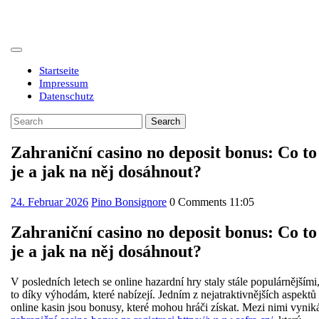
Skip
to
content
Open
Button
Startseite
Impressum
Datenschutz
Close
Search
Button
for:
Zahraniční casino no deposit bonus: Co to
je a jak na něj dosáhnout?
24.
24. Februar 2026
Pino Bonsignore
0 Comments
11:05
Februar
2026
Zahraniční casino no deposit bonus: Co to
je a jak na něj dosáhnout?
V posledních letech se online hazardní hry staly stále populárnějšími,
to díky výhodám, které nabízejí. Jedním z nejatraktivnějších aspektů
online kasin jsou bonusy, které mohou hráči získat. Mezi nimi vynik