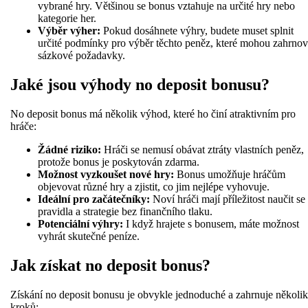
vybrané hry. Většinou se bonus vztahuje na určité hry nebo
kategorie her.
Výběr výher:
Pokud dosáhnete výhry, budete muset splnit
určité podmínky pro výběr těchto peněz, které mohou zahrnov
sázkové požadavky.
Jaké jsou výhody no deposit bonusu?
No deposit bonus má několik výhod, které ho činí atraktivním pro
hráče:
Žádné riziko:
Hráči se nemusí obávat ztráty vlastních peněz,
protože bonus je poskytován zdarma.
Možnost vyzkoušet nové hry:
Bonus umožňuje hráčům
objevovat různé hry a zjistit, co jim nejlépe vyhovuje.
Ideální pro začátečníky:
Noví hráči mají příležitost naučit se
pravidla a strategie bez finančního tlaku.
Potenciální výhry:
I když hrajete s bonusem, máte možnost
vyhrát skutečné peníze.
Jak získat no deposit bonus?
Získání no deposit bonusu je obvykle jednoduché a zahrnuje několik
kroků: