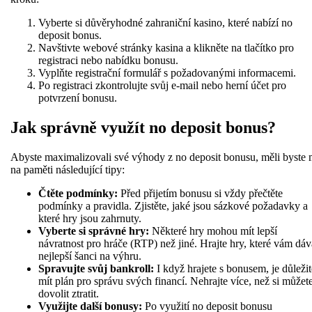
Vyberte si důvěryhodné zahraniční kasino, které nabízí no
deposit bonus.
Navštivte webové stránky kasina a klikněte na tlačítko pro
registraci nebo nabídku bonusu.
Vyplňte registrační formulář s požadovanými informacemi.
Po registraci zkontrolujte svůj e-mail nebo herní účet pro
potvrzení bonusu.
Jak správně využít no deposit bonus?
Abyste maximalizovali své výhody z no deposit bonusu, měli byste 
na paměti následující tipy:
Čtěte podmínky:
Před přijetím bonusu si vždy přečtěte
podmínky a pravidla. Zjistěte, jaké jsou sázkové požadavky a
které hry jsou zahrnuty.
Vyberte si správné hry:
Některé hry mohou mít lepší
návratnost pro hráče (RTP) než jiné. Hrajte hry, které vám dáv
nejlepší šanci na výhru.
Spravujte svůj bankroll:
I když hrajete s bonusem, je důležit
mít plán pro správu svých financí. Nehrajte více, než si můžet
dovolit ztratit.
Využijte další bonusy:
Po využití no deposit bonusu