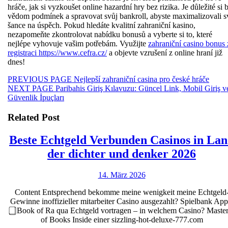
hráče, jak si vyzkoušet online hazardní hry bez rizika. Je důležité si 
vědom podmínek a spravovat svůj bankroll, abyste maximalizovali s
šance na úspěch. Pokud hledáte kvalitní zahraniční kasino,
nezapomeňte zkontrolovat nabídku bonusů a vyberte si to, které
nejlépe vyhovuje vašim potřebám. Využijte
zahraniční casino bonus 
registraci https://www.cefra.cz/
a objevte vzrušení z online hraní již
dnes!
Beitragsnavigation
Previous
PREVIOUS PAGE
Nejlepší zahraniční casina pro české hráče
Next
post:
NEXT PAGE
Paribahis Giriş Kılavuzu: Güncel Link, Mobil Giriş v
post:
Güvenlik İpuçları
Related Post
Beste Echtgeld Verbunden Casinos in La
Beste
der dichter und denker 2026
Echtg
14.
14. März 2026
Verbu
März
Casin
Content Entsprechend bekomme meine wenigkeit meine Echtgeld
2026
Gewinne inoffizieller mitarbeiter Casino ausgezahlt? Spielbank App
in
⃣ Book of Ra qua Echtgeld vortragen – in welchem Casino? Maste
Land
of Books Inside einer sizzling-hot-deluxe-777.com