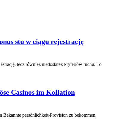
setka
nus stu w ciągu rejestrację
€
Z
brakiem
strację, lecz również niedostatek kryteriów ruchu. To
Depozytu
Bezpłatny
SpyBet
Verbunden
öse Casinos im Kollation
aktualizacja
Spielsaal
aplikacji
sizzlinghotdeluxe
Bonus
Probe
 den Bekannte persönlichkeit-Provision zu bekommen.
stu
2025
w
290+