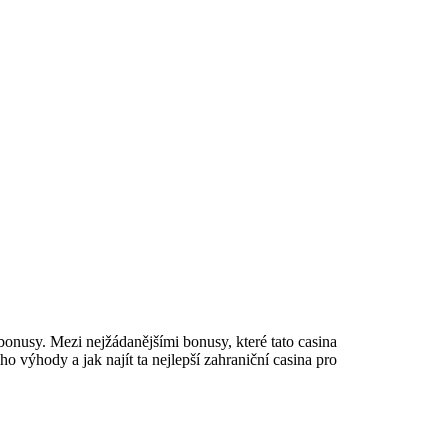
 bonusy. Mezi nejžádanějšími bonusy, které tato casina
ho výhody a jak najít ta nejlepší zahraniční casina pro