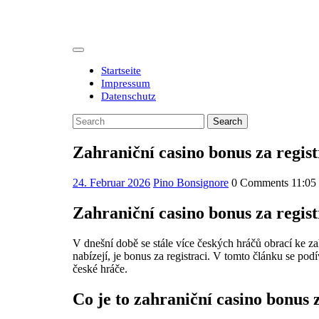
Skip
to
content
Open
Button
Startseite
Impressum
Datenschutz
Close
Search
Button
for:
Zahraniční casino bonus za regist
24.
24. Februar 2026
Pino Bonsignore
0 Comments
11:05
Februar
2026
Zahraniční casino bonus za regist
V dnešní době se stále více českých hráčů obrací ke za
nabízejí, je bonus za registraci. V tomto článku se podí
české hráče.
Co je to zahraniční casino bonus z