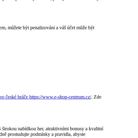
tem, můžete být penalizováni a váš účet může být
pro české hráče https://www.e-shop-centrum.cz/
. Zde
 S širokou nabídkou her, atraktivními bonusy a kvalitní
adně prostudujte podmínky a pravidla, abyste