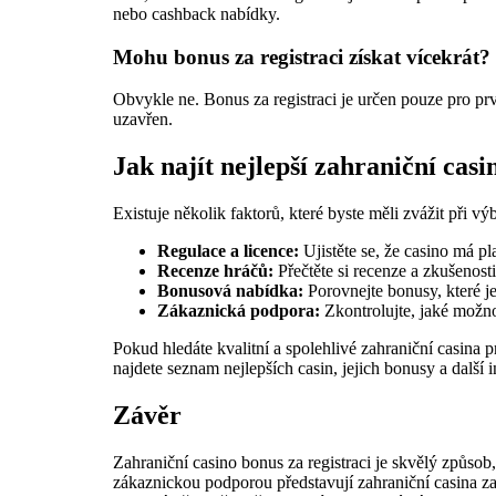
nebo cashback nabídky.
Mohu bonus za registraci získat vícekrát?
Obvykle ne. Bonus za registraci je určen pouze pro prv
uzavřen.
Jak najít nejlepší zahraniční casi
Existuje několik faktorů, které byste měli zvážit při vý
Regulace a licence:
Ujistěte se, že casino má pl
Recenze hráčů:
Přečtěte si recenze a zkušenosti 
Bonusová nabídka:
Porovnejte bonusy, které jed
Zákaznická podpora:
Zkontrolujte, jaké možno
Pokud hledáte kvalitní a spolehlivé zahraniční casina 
najdete seznam nejlepších casin, jejich bonusy a dalš
Závěr
Zahraniční casino bonus za registraci je skvělý způsob,
zákaznickou podporou představují zahraniční casina za