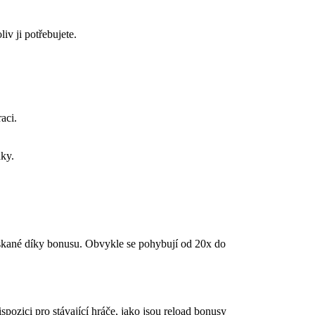
iv ji potřebujete.
aci.
ky.
získané díky bonusu. Obvykle se pohybují od 20x do
spozici pro stávající hráče, jako jsou reload bonusy