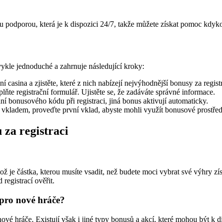
 podporou, která je k dispozici 24/7, takže můžete získat pomoc kdykol
vykle jednoduché a zahrnuje následující kroky:
casina a zjistěte, které z nich nabízejí nejvýhodnější bonusy za registr
ňte registrační formulář. Ujistěte se, že zadáváte správné informace.
í bonusového kódu při registraci, jiná bonus aktivují automaticky.
kladem, proveďte první vklad, abyste mohli využít bonusové prostřed
 za registraci
ž je částka, kterou musíte vsadit, než budete moci vybrat své výhry 
registrací ověřit.
 pro nové hráče?
ové hráče. Existují však i jiné typy bonusů a akcí, které mohou být k di