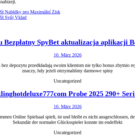
nabízejí.
žít Nabídky pro Maximální Zisk
ít Svůj Vklad
 Bezpłatny SpyBet aktualizacja aplikacji Bo
10.
10. März 2026
März
 bez depozytu przedkładają swoim klientom nie tylko bonus zbytnio reje
2026
znaczy, hdy jeżeli otrzymaliśmy darmowe spiny
Uncategorized
zlinghotdeluxe777com Probe 2025 290+ Seri
10.
10. März 2026
März
ommen Online Spielsaal spielt, ist und bleibt es nicht ausgeschlossen,
2026
Sekundär der normaler Glücksspieler konnte im endeffekt
Uncategorized