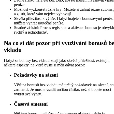
Žádné riziko: Hrajete bez toho, abyste museli investovat vlastn
peníze.
Možnost vyzkoušet různé hry: Můžete si zahrát různé automat
a zjistit, které vám nejvíce vyhovují.
Skvělá příležitost k výhře: I když hrajete s bonusovými penězi
můžete vyhrát skutečné peníze.
Snadné získání: Proces registrace a aktivace bonusu je obvykl
rychlý a jednoduchý.
Na co si dát pozor při využívání bonusů b
vkladu
I když se bonusy bez vkladu zdají jako skvělá příležitost, existují i
některé aspekty, na které byste si měli dávat pozor:
Požadavky na sázení
Většina bonusů bez vkladu má určitý požadavek na sázení, co
znamená, že musíte vsadit určitou částku, než si budete moci
vybrat své výhry.
Časová omezení
Některé bonusy mají časově omezenou platnost, takže je