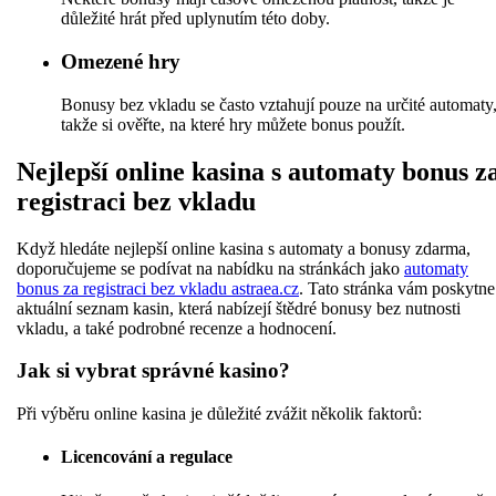
důležité hrát před uplynutím této doby.
Omezené hry
Bonusy bez vkladu se často vztahují pouze na určité automaty
takže si ověřte, na které hry můžete bonus použít.
Nejlepší online kasina s automaty bonus z
registraci bez vkladu
Když hledáte nejlepší online kasina s automaty a bonusy zdarma,
doporučujeme se podívat na nabídku na stránkách jako
automaty
bonus za registraci bez vkladu astraea.cz
. Tato stránka vám poskytne
aktuální seznam kasin, která nabízejí štědré bonusy bez nutnosti
vkladu, a také podrobné recenze a hodnocení.
Jak si vybrat správné kasino?
Při výběru online kasina je důležité zvážit několik faktorů:
Licencování a regulace