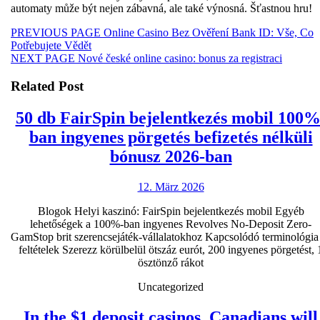
automaty může být nejen zábavná, ale také výnosná. Šťastnou hru!
Beitragsnavigation
Previous
PREVIOUS PAGE
Online Casino Bez Ověření Bank ID: Vše, Co
post:
Potřebujete Vědět
Next
NEXT PAGE
Nové české online casino: bonus za registraci
post:
Related Post
50 db FairSpin bejelentkezés mobil 100%
ban ingyenes pörgetés befizetés nélküli
50
bónusz 2026-ban
db
12.
12. März 2026
FairSpin
März
bejelentkez
Blogok Helyi kaszinó: FairSpin bejelentkezés mobil Egyéb
2026
lehetőségek a 100%-ban ingyenes Revolves No-Deposit Zero-
mobil
GamStop brit szerencsejáték-vállalatokhoz Kapcsolódó terminológia
100%-
feltételek Szerezz körülbelül ötszáz eurót, 200 ingyenes pörgetést, 
ösztönző rákot
ban
Uncategorized
ingyenes
pörgetés
In the $1 deposit casinos, Canadians will