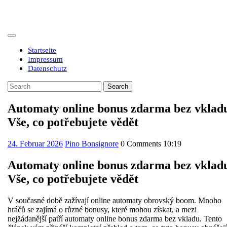
Skip
to
content
Open
Button
Startseite
Impressum
Datenschutz
Close
Search
Button
for:
Automaty online bonus zdarma bez vklad
Vše, co potřebujete vědět
24.
24. Februar 2026
Pino Bonsignore
0 Comments
10:19
Februar
2026
Automaty online bonus zdarma bez vklad
Vše, co potřebujete vědět
V současné době zažívají online automaty obrovský boom. Mnoho
hráčů se zajímá o různé bonusy, které mohou získat, a mezi
nejžádanější patří automaty online bonus zdarma bez vkladu. Tento