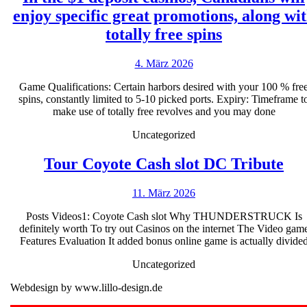
befizetés
enjoy specific great promotions, along wi
nélküli
In
totally free spins
bónusz
the
2026-
4.
4. März 2026
$1
März
ban
deposit
Game Qualifications: Certain harbors desired with your 100 % fre
2026
spins, constantly limited to 5-10 picked ports. Expiry: Timeframe t
casinos,
make use of totally free revolves and you may done
Canadians
Uncategorized
will
To
enjoy
Tour Coyote Cash slot DC Tribute
Co
specific
11.
11. März 2026
Ca
great
März
slo
promotions,
Posts Videos1: Coyote Cash slot Why THUNDERSTRUCK Is
2026
definitely worth To try out Casinos on the internet The Video gam
DC
along
Features Evaluation It added bonus online game is actually divide
Tri
with
Uncategorized
totally
Webdesign by www.lillo-design.de
free