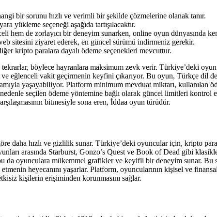
angi bir sorunu hızlı ve verimli bir şekilde çözmelerine olanak tanır.
ra yükleme seçeneği aşağıda tartışılacaktır.
celi hem de zorlayıcı bir deneyim sunarken, online oyun dünyasında ken
b sitesini ziyaret ederek, en güncel sürümü indirmeniz gerekir.
ğer kripto paralara dayalı ödeme seçenekleri mevcuttur.
tekrarlar, böylece hayranlara maksimum zevk verir. Türkiye’deki oyun se
ve eğlenceli vakit geçirmenin keyfini çıkarıyor. Bu oyun, Türkçe dil de
lamıyla yaşayabiliyor. Platform minimum mevduat miktarı, kullanılan öd
nedenle seçilen ödeme yöntemine bağlı olarak güncel limitleri kontrol e
rşılaşmasının bitmesiyle sona eren, İddaa oyun türüdür.
re daha hızlı ve gizlilik sunar. Türkiye’deki oyuncular için, kripto par
oyunları arasında Starburst, Gonzo’s Quest ve Book of Dead gibi klasi
 da oyunculara mükemmel grafikler ve keyifli bir deneyim sunar. Bu slotla
etmenin heyecanını yaşarlar. Platform, oyuncularının kişisel ve finansal
etkisiz kişilerin erişiminden korunmasını sağlar.