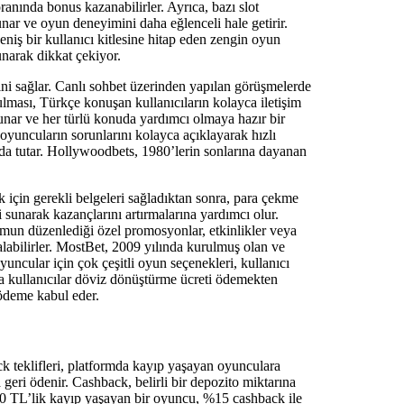
oranında bonus kazanabilirler. Ayrıca, bazı slot
nar ve oyun deneyimini daha eğlenceli hale getirir.
niş bir kullanıcı kitlesine hitap eden zengin oyun
unarak dikkat çekiyor.
sini sağlar. Canlı sohbet üzerinden yapılan görüşmelerde
ulması, Türkçe konuşan kullanıcıların kolayca iletişim
sunar ve her türlü konuda yardımcı olmaya hazır bir
 oyuncuların sorunlarını kolayca açıklayarak hızlı
da tutar. Hollywoodbets, 1980’lerin sonlarına dayanan
 için gerekli belgeleri sağladıktan sonra, para çekme
i sunarak kazançlarını artırmalarına yardımcı olur.
formun düzenlediği özel promosyonlar, etkinlikler veya
 alabilirler. MostBet, 2009 yılında kurulmuş olan ve
uncular için çok çeşitli oyun seçenekleri, kullanıcı
da kullanıcılar döviz dönüştürme ücreti ödemekten
 ödeme kabul eder.
ack teklifleri, platformda kayıp yaşayan oyunculara
 geri ödenir. Cashback, belirli bir depozito miktarına
00 TL’lik kayıp yaşayan bir oyuncu, %15 cashback ile