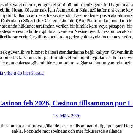
esini ziyaret ederek, en güncel sürümü indirmeniz gerekir. Uygulama 
ebilir. Hesap Oluşturmak İçin Adım Adım KılavuzPlatform sitesine ka
girip bir kullanıcı adı ve şifre seçmelidir. Nesine’den e-posta alabilmeniz
 Doğrulama Süreci (KYC Gereksinimleri)Bu, Platform kullanıcıların kim
 arasında hükümet tarafından verilen bir kimlik kartı veya pasaport, bir 
çekleşmemesi halinde ilgili tutar yeniden Nesine üyelik hesabınıza aktarıl
eri karar verir. Çeşitli oyunculardan gelen çok sayıda incelemeye göre,
k güvenlik ve hizmet kalitesi standartlarına bağlı kalıyor. Güvenilirlik
opülerlik kazanmış bir platformdur. Hem mobil uygulaması hem de web si
ile oyuncularına güvenli bir oyun ortamı sağlar ve bunun yanında hızlı iş
a vrhajú do hier šťastia
asinon feb 2026, Casinon tillsamman pur L
13.
13. März 2026
März
tillsamman att utpröva gällande casino tillsamman riktiga pengar? Dage
2026
enkla, kopplade mot spelpaus och mer fokuserade gällande