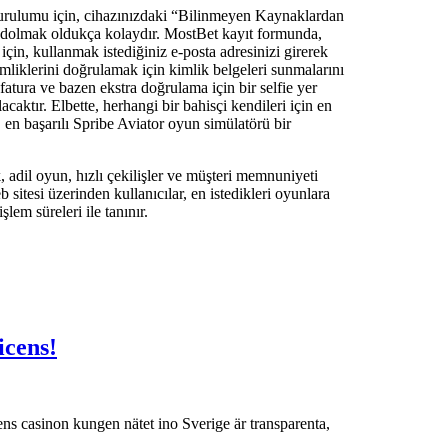
kurulumu için, cihazınızdaki “Bilinmeyen Kaynaklardan
ydolmak oldukça kolaydır. MostBet kayıt formunda,
 için, kullanmak istediğiniz e-posta adresinizi girerek
liklerini doğrulamak için kimlik belgeleri sunmalarını
fatura ve bazen ekstra doğrulama için bir selfie yer
acaktır. Elbette, herhangi bir bahisçi kendileri için en
 en başarılı Spribe Aviator oyun simülatörü bir
, adil oyun, hızlı çekilişler ve müşteri memnuniyeti
tesi üzerinden kullanıcılar, en istedikleri oyunlara
lem süreleri ile tanınır.
Nya
icens!
Casinon
feb
2026,
ns casinon kungen nätet ino Sverige är transparenta,