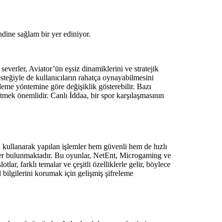
dine sağlam bir yer ediniyor.
verler, Aviator’ün eşsiz dinamiklerini ve stratejik
steğiyle de kullanıcıların rahatça oynayabilmesini
eme yöntemine göre değişiklik gösterebilir. Bazı
tmek önemlidir. Canlı İddaa, bir spor karşılaşmasının
a kullanarak yapılan işlemler hem güvenli hem de hızlı
kler bulunmaktadır. Bu oyunlar, NetEnt, Microgaming ve
r, farklı temalar ve çeşitli özelliklerle gelir, böylece
 bilgilerini korumak için gelişmiş şifreleme