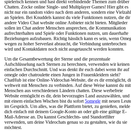
spielerisch kennen und hast direkt verbindende Themen zum drüber
Chatten. Zocke online Single- und Multiplayer Games! Hier gibt es
nicht nur ein random video nach dem anderen, sondern eine Vielzahl
an Spielen. Bei Knuddels kannst du viele Funktionen nutzen, die dir
andere Video Chat website online Anbieter nicht bieten. Mitglieder
sollen im Chat andere Menschen ansprechen, die Kommunikation
aufrechterhalten und Spiele oder Funktionen nutzen, um dauerhafte
Beziehungen aufzubauen. Richtig hässlich kann es sein, wenn Omeg
wegen zu hoher Serverlast abraucht, die Verbindung unterbrochen
wird und Kontaktdaten noch nicht ausgetauscht werden konnten.
Um die Gesamtbewertung der Sterne und die prozentuale
Aufschlüsselung nach Sternen zu berechnen, verwenden wir keinen
einfachen Durchschnitt. Und was denkt ihr euch dabei wenn ihr auf
omegle oder chatroulette einen Jungen in Frauenkleidern sieht?
ChatHub ist eine Online-Videochat-Website, die es dir ermöglicht, d
weltweit mit Menschen zu verbinden. Auf diese Weise kannst du mit
Menschen aus verschiedenen Ländern chatten. Diese werbefreie
Website ermöglicht es dir, dein bevorzugtes Land auszuwählen, und
mit einem einfachen Wischen bist du sofort
5omegle
mit neuen Leut
im Gespräch. Um alles, was die Plattform bietet, zu genießen, melde
dich einfach mit deinem Google-Konto an oder gib eine gültige E-
Mail-Adresse an. Du kannst Geschlechts- und Standortfilter
verwenden, um deine Videochats genau so zu gestalten, wie du sie
möchtest.