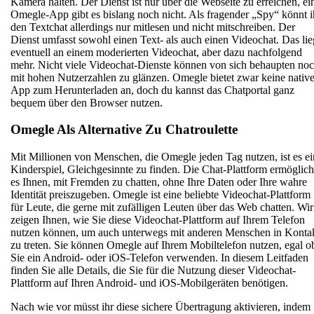
Kamera halten. Der Dienst ist nur über die Webseite zu erreichen, ei
Omegle-App gibt es bislang noch nicht. Als fragender „Spy“ könnt i
den Textchat allerdings nur mitlesen und nicht mitschreiben. Der
Dienst umfasst sowohl einen Text- als auch einen Videochat. Das lie
eventuell an einem moderierten Videochat, aber dazu nachfolgend
mehr. Nicht viele Videochat-Dienste können von sich behaupten no
mit hohen Nutzerzahlen zu glänzen. Omegle bietet zwar keine nativ
App zum Herunterladen an, doch du kannst das Chatportal ganz
bequem über den Browser nutzen.
Omegle Als Alternative Zu Chatroulette
Mit Millionen von Menschen, die Omegle jeden Tag nutzen, ist es ei
Kinderspiel, Gleichgesinnte zu finden. Die Chat-Plattform ermöglich
es Ihnen, mit Fremden zu chatten, ohne Ihre Daten oder Ihre wahre
Identität preiszugeben. Omegle ist eine beliebte Videochat-Plattform
für Leute, die gerne mit zufälligen Leuten über das Web chatten. Wir
zeigen Ihnen, wie Sie diese Videochat-Plattform auf Ihrem Telefon
nutzen können, um auch unterwegs mit anderen Menschen in Konta
zu treten. Sie können Omegle auf Ihrem Mobiltelefon nutzen, egal o
Sie ein Android- oder iOS-Telefon verwenden. In diesem Leitfaden
finden Sie alle Details, die Sie für die Nutzung dieser Videochat-
Plattform auf Ihren Android- und iOS-Mobilgeräten benötigen.
Nach wie vor müsst ihr diese sichere Übertragung aktivieren, indem