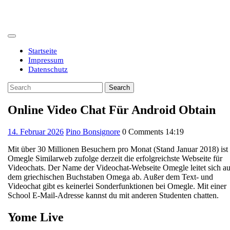
Skip
to
content
Open
Button
Startseite
Impressum
Datenschutz
Close
Search
Button
for:
Online Video Chat Für Android Obtain
14.
14. Februar 2026
Pino Bonsignore
0 Comments
14:19
Februar
Mit über 30 Millionen Besuchern pro Monat (Stand Januar 2018) ist
2026
Omegle Similarweb zufolge derzeit die erfolgreichste Webseite für
Videochats. Der Name der Videochat-Webseite Omegle leitet sich a
dem griechischen Buchstaben Omega ab. Außer dem Text- und
Videochat gibt es keinerlei Sonderfunktionen bei Omegle. Mit einer
School E-Mail-Adresse kannst du mit anderen Studenten chatten.
Yome Live