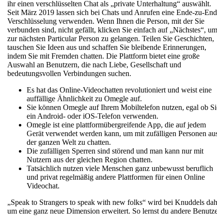
ihr einen verschlüsselten Chat als „private Unterhaltung“ auswählt.
Seit März 2019 lassen sich bei Chats und Anrufen eine Ende-zu-End
Verschlüsselung verwenden. Wenn Ihnen die Person, mit der Sie
verbunden sind, nicht gefällt, klicken Sie einfach auf „Nächstes“, u
zur nächsten Particular Person zu gelangen. Teilen Sie Geschichten,
tauschen Sie Ideen aus und schaffen Sie bleibende Erinnerungen,
indem Sie mit Fremden chatten. Die Plattform bietet eine große
Auswahl an Benutzern, die nach Liebe, Gesellschaft und
bedeutungsvollen Verbindungen suchen.
Es hat das Online-Videochatten revolutioniert und weist eine
auffällige Ähnlichkeit zu Omegle auf.
Sie können Omegle auf Ihrem Mobiltelefon nutzen, egal ob Si
ein Android- oder iOS-Telefon verwenden.
Omegle ist eine plattformübergreifende App, die auf jedem
Gerät verwendet werden kann, um mit zufälligen Personen au
der ganzen Welt zu chatten.
Die zufälligen Sperren sind störend und man kann nur mit
Nutzern aus der gleichen Region chatten.
Tatsächlich nutzen viele Menschen ganz unbewusst beruflich
und privat regelmäßig andere Plattformen für einen Online
Videochat.
„Speak to Strangers to speak with new folks“ wird bei Knuddels dah
um eine ganz neue Dimension erweitert. So lernst du andere Benutz