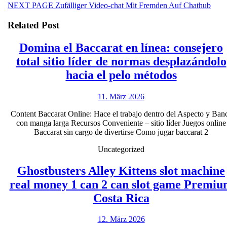
Next
NEXT PAGE
Zufälliger Video-chat Mit Fremden Auf Chathub
post:
Related Post
Domina el Baccarat en línea: consejero
total sitio líder de normas desplazándolo
Domina
hacia el pelo métodos
el
11.
11. März 2026
Baccarat
März
en
Content Baccarat Online: Hace el trabajo dentro del Aspecto y Ban
2026
con manga larga Recursos Conveniente – sitio líder Juegos online
línea:
Baccarat sin cargo de divertirse Como jugar baccarat 2
consejero
Uncategorized
total
sitio
Ghostbusters Alley Kittens slot machine
líder
real money 1 can 2 can slot game Premi
Ghostbusters
de
Costa Rica
Alley
normas
12.
12. März 2026
Kittens
desplazán