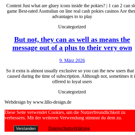
März
slot
hacia
Content Just what are gluey icons inside the pokies? | 1 can 2 can sl
2026
game Best-rated Australian on line real cash pokies casinos Are the
machine
el
advantages to to play
real
pelo
Uncategorized
money
métodos
1
But not, they can as well as means the
can
message out of a plus to their very own
n
2
9.
9. März 2026
t
can
März
slot
So it extra is almost usually exclusive so you can the new users that 
2026
caused during the time of subscription. Although not, sometimes it i
a
game
offered to loyal users
w
Premium
Uncategorized
a
Costa
Webdesign by www.lillo-design.de
Rica
t
Scroll
Diese Seite verwendet Cookies, um die Nutzerfreundlichkeit zu
Up
verbessern. Mit der weiteren Verwendung stimmst du dem zu.
o
Datenschutzerklärung
Verstanden