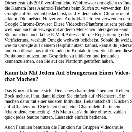
Dieser erstmals 2010 veröffentlichte Webbrowser ermöglicht es Ihne
die Kamera Ihres Android-Telefons beim Surfen zu verwenden. Da
Google auf Sicherheit bedacht ist, sind Videochats in Chrome nicht
erlaubt. Die meisten Nutzer von Android-Telefonen verwenden den
Google Chrome-Browser. Diese Videochat-Plattform ist sehr praktis
weil man auch unterwegs mit anderen Menschen interagieren kann.
Sie brauchen auch keine E-Mail-Adresse für die Registrierung oder
Verifizierung, weshalb Omegle weltweit beliebt ist. Sobald du weißt,
wie du Omegle auf deinem Helpful nutzen kannst, kannst du jederze
und von überall aus mit Fremden in Kontakt treten. Sie können diese
Funktionen nutzen, um Gespräche zu initiieren und jemanden
kennenzulernen, den Sie auf der Plattform getroffen haben.
Kann Ich Mit Jedem Auf Strangercam Einen Video-
chat Machen?
Das Konzept könnte sich „Deutsches chatroulette“ nennen. Keinen
Bock mehr auf ihn, dann klicken Sie einfach auf «Nächster», Sie
machen dann mit einer anderen Individual Bekanntschaft ! Klicken S
auf «Chatten» und Sie leiten damit eine Chatroulette-Partie ein
(chatroulette connecting). Als Mann darfst du hier ohne zu zahlen
quick jedes feautre nutzen. Lässt sich einfach bedienen.
Auch Familien benutzen die Funktion für Gruppen Videoanrufe