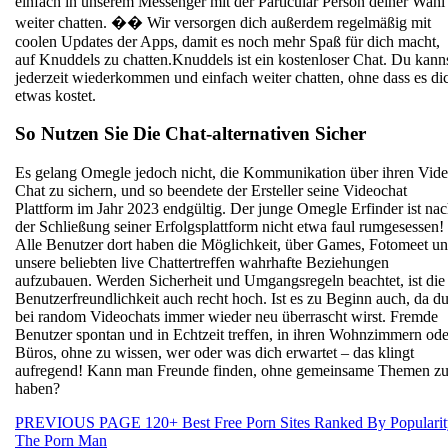
einfach in unserem Messenger mit der Particular Person deiner Wahl
weiter chatten. �� Wir versorgen dich außerdem regelmäßig mit
coolen Updates der Apps, damit es noch mehr Spaß für dich macht,
auf Knuddels zu chatten.Knuddels ist ein kostenloser Chat. Du kann
jederzeit wiederkommen und einfach weiter chatten, ohne dass es di
etwas kostet.
So Nutzen Sie Die Chat-alternativen Sicher
Es gelang Omegle jedoch nicht, die Kommunikation über ihren Vid
Chat zu sichern, und so beendete der Ersteller seine Videochat
Plattform im Jahr 2023 endgültig. Der junge Omegle Erfinder ist na
der Schließung seiner Erfolgsplattform nicht etwa faul rumgesessen!
Alle Benutzer dort haben die Möglichkeit, über Games, Fotomeet u
unsere beliebten live Chattertreffen wahrhafte Beziehungen
aufzubauen. Werden Sicherheit und Umgangsregeln beachtet, ist die
Benutzerfreundlichkeit auch recht hoch. Ist es zu Beginn auch, da d
bei random Videochats immer wieder neu überrascht wirst. Fremde
Benutzer spontan und in Echtzeit treffen, in ihren Wohnzimmern ode
Büros, ohne zu wissen, wer oder was dich erwartet – das klingt
aufregend! Kann man Freunde finden, ohne gemeinsame Themen z
haben?
Beitragsnavigation
Previous
PREVIOUS PAGE
120+ Best Free Porn Sites Ranked By Popularit
post:
The Porn Man