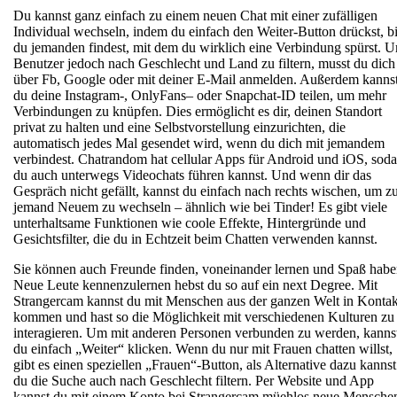
Du kannst ganz einfach zu einem neuen Chat mit einer zufälligen
Individual wechseln, indem du einfach den Weiter-Button drückst, b
du jemanden findest, mit dem du wirklich eine Verbindung spürst. 
Benutzer jedoch nach Geschlecht und Land zu filtern, musst du dich
über Fb, Google oder mit deiner E-Mail anmelden. Außerdem kanns
du deine Instagram-, OnlyFans– oder Snapchat-ID teilen, um mehr
Verbindungen zu knüpfen. Dies ermöglicht es dir, deinen Standort
privat zu halten und eine Selbstvorstellung einzurichten, die
automatisch jedes Mal gesendet wird, wenn du dich mit jemandem
verbindest. Chatrandom hat cellular Apps für Android und iOS, soda
du auch unterwegs Videochats führen kannst. Und wenn dir das
Gespräch nicht gefällt, kannst du einfach nach rechts wischen, um z
jemand Neuem zu wechseln – ähnlich wie bei Tinder! Es gibt viele
unterhaltsame Funktionen wie coole Effekte, Hintergründe und
Gesichtsfilter, die du in Echtzeit beim Chatten verwenden kannst.
Sie können auch Freunde finden, voneinander lernen und Spaß habe
Neue Leute kennenzulernen hebst du so auf ein next Degree. Mit
Strangercam kannst du mit Menschen aus der ganzen Welt in Kontak
kommen und hast so die Möglichkeit mit verschiedenen Kulturen zu
interagieren. Um mit anderen Personen verbunden zu werden, kanns
du einfach „Weiter“ klicken. Wenn du nur mit Frauen chatten willst,
gibt es einen speziellen „Frauen“-Button, als Alternative dazu kannst
du die Suche auch nach Geschlecht filtern. Per Website und App
kannst du mit einem Konto bei Strangercam müehlos neue Mensche